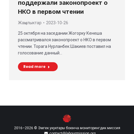
поддержали законопроект о
НКО в первом чтении
Жаңылыктар
2023-10-26
25 октября на заседании Жогорку Кенеша
рассматривался законопроект о НКО в первом
чтении. Торага Нурланбек Шакиев поставил на
голосование данный…
Read more
2016–2026 © Эмгек укуктары боюнча мониторингдик миссия
contact@labourmission.org