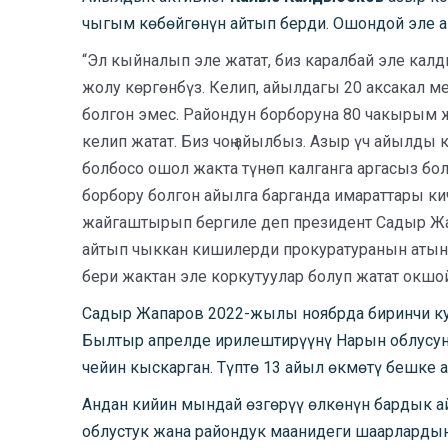
чыгым көбөйгөнүн айтып берди. Ошондой эле 
“Эл кыйналып эле жатат, биз каралбай эле калд
жолу көргөнбүз. Келип, айылдагы 20 аксакал 
болгон эмес. Райондун борборуна 80 чакырым 
келип жатат. Биз чоң айылбыз. Азыр үч айылды
болбосо ошол жакта түнөп калганга аргасыз бол
борбору болгон айылга барганда имараттары ки
жайгаштырып бергиле деп президент Садыр Жа
айтып чыккан кишилерди прокуратуранын атына
бери жактан эле коркутуулар болуп жатат окшой
Садыр Жапаров 2022-жылы ноябрда биринчи ку
Былтыр апрелде ирилештирүүнү Нарын облусунд
чейин кыскарган. Түптө 13 айыл өкмөтү бешке а
Андан кийин мындай өзгөрүү өлкөнүн бардык 
облустук жана райондук маанидеги шаарлардын