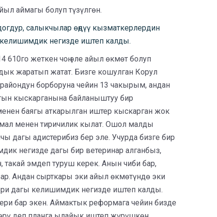
йыл аймагы болуп түзүлгөн.
огдур, салыкчылар өңдүү кызматкерлердин
келишимдик негизде иштеп калды.
4 610го жеткен чоң эле айыл өкмөт болуп
лдык жаратып жатат. Бизге кошулган Корул
райондун борборуна чейин 13 чакырым, андан
ттын кыскарганына байланыштуу бир
менен баягы аткарылган иштер кыскарган жок
% мал менен тиричилик кылат. Ошол малды
ы дагы адистерибиз бер эле. Учурда бизге бир
мдик негизде дагы бир ветеринар алганбыз,
 такай эмдеп туруш керек. Анын чиби бар,
бар. Андан сырткары эки айыл өкмөтүндө эки
ери дагы келишимдик негизде иштеп калды.
ри бар экен. Аймактык реформага чейин бизде
дөрү деп планга ылайык иштеп жүрүшкөн.