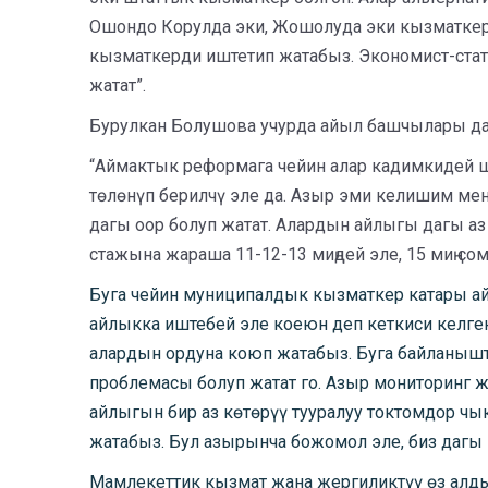
Ошондо Корулда эки, Жошолуда эки кызматкер
кызматкерди иштетип жатабыз. Экономист-стати
жатат”.
Бурулкан Болушова учурда айыл башчылары да
“Аймактык реформага чейин алар кадимкидей ш
төлөнүп берилчү эле да. Азыр эми келишим м
дагы оор болуп жатат. Алардын айлыгы дагы аз б
стажына жараша 11-12-13 миңдей эле, 15 миң сом
Буга чейин муниципалдык кызматкер катары ай
айлыкка иштебей эле коеюн деп кеткиси келген
алардын ордуна коюп жатабыз. Буга байланышт
проблемасы болуп жатат го. Азыр мониторинг 
айлыгын бир аз көтөрүү тууралуу токтомдор ч
жатабыз. Бул азырынча божомол эле, биз дагы 
Мамлекеттик кызмат жана жергиликтүү өз алды