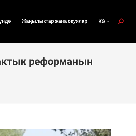
үндө
Жаңылыктар жана окуялар
KG
Search:
мактык реформанын