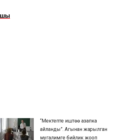
ышы
“Мектепте иштөө азапка
айланды”. Агынан жарылган
мугалимге бийлик жооп