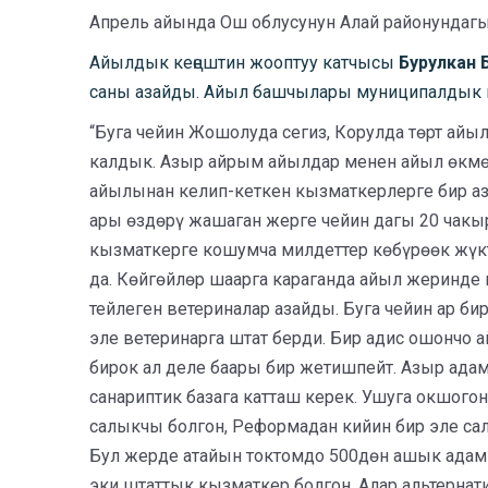
Апрель айында Ош облусунун Алай районундагы
Айылдык кеңештин жооптуу катчысы
Бурулкан
саны азайды. Айыл башчылары муниципалдык 
“Буга чейин Жошолуда сегиз, Корулда төрт айы
калдык. Азыр айрым айылдар менен айыл өкмөтт
айылынан келип-кеткен кызматкерлерге бир аз
ары өздөрү жашаган жерге чейин дагы 20 чакы
кызматкерге кошумча милдеттер көбүрөөк жүкт
да. Көйгөйлөр шаарга караганда айыл жеринде 
тейлеген ветериналар азайды. Буга чейин ар б
эле ветеринарга штат берди. Бир адис ошончо 
бирок ал деле баары бир жетишпейт. Азыр адам
санариптик базага катташ керек. Ушуга окшого
салыкчы болгон, Реформадан кийин бир эле са
Бул жерде атайын токтомдо 500дөн ашык адам 
эки штаттык кызматкер болгон. Алар альтерна