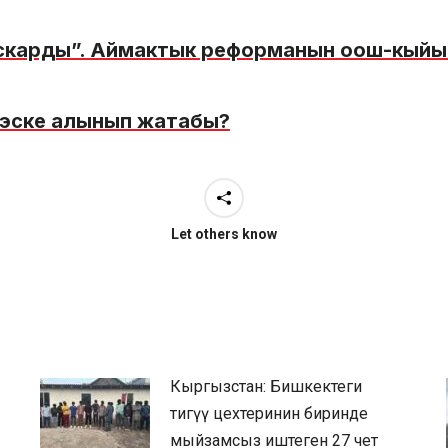
кыскарды”. Аймактык реформанын оош-кый
 эске алынып жатабы?
Let others know
Кыргызстан: Бишкектеги
тигүү цехтеринин биринде
мыйзамсыз иштеген 27 чет