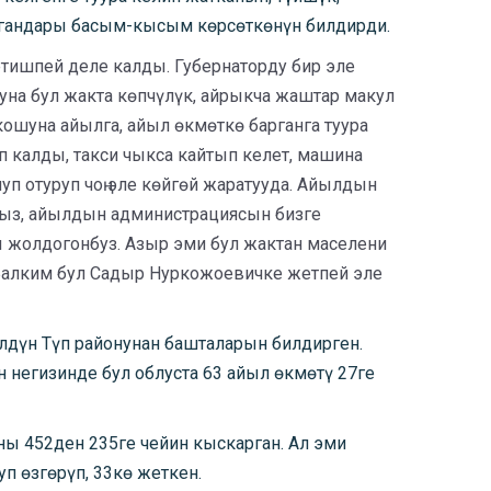
ргандары басым-кысым көрсөткөнүн билдирди.
етишпей деле калды. Губернаторду бир эле
на бул жакта көпчүлүк, айрыкча жаштар макул
ошуна айылга, айыл өкмөткө барганга туура
п калды, такси чыкса кайтып келет, машина
уп отуруп чоң эле көйгөй жаратууда. Айылдын
лбыз, айылдын администрациясын бизге
 жолдогонбуз. Азыр эми бул жактан маселени
 Балким бул Садыр Нуркожоевичке жетпей эле
дүн Түп районунан башталарын билдирген.
негизинде бул облуста 63 айыл өкмөтү 27ге
 452ден 235ге чейин кыскарган. Ал эми
 өзгөрүп, 33кө жеткен.