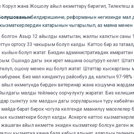
 Корул жана Жошолу айыл өкмөттөрү биригип, Тилектеш а
 Болушованын
билдиришинче, реформанын негизинде мал д
кызматкерлердин катарынын чыгарылып, аз маяна менен 
л болгон. Азыр 12 айылды камтыган, жалпы калктын саны 1
үн ортосу 33 чакырым болуп калды. Каттоо бир аз татаа
 кыйын болуп жатат. Биздин административдик имараттан 
рым. Ошондо дагы эки ирет машина ооштуруп келет. Шта
өлүп, ошону менен иш болуп жатат. Штаттар кыскарганы 
көбүрөөк. Биз мал киндиктүү районбуз да, калктын 97-98
ир айыл өкмөтүндө бирден ветеринар жана кошумча жардамч
айылдагы малды тейлөөсү оорчулукту жаратат. Биз келиши
дар сыяктуу эле малдын дагы ооруларынын түрү көбөйгөн,
н майда-барат бирок чогула келгенде маанилүү маселелер 
лык кызматкери болуп калды. Аскерге каттоо кызматкерл
жашаган айыл өкмөттө экиден кызматкер болсун деген же
тивдүү кызматка канча бала кабыл алынат, алардын төлөм