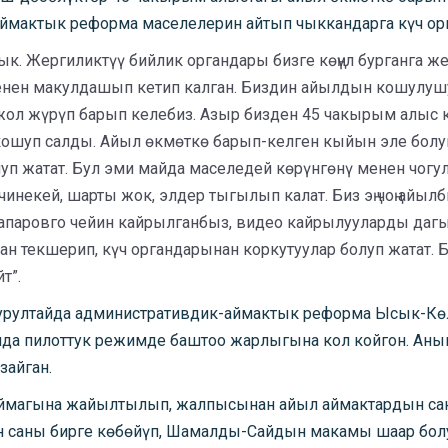
аймактык реформа маселелерин айтып чыккандарга күч о
ык. Жергиликтүү бийлик органдары бизге көңүл бурганга ж
менен макулдашып кетип калган. Биздин айылдын кошулушу
жол жүрүп барып келебиз. Азыр бизден 45 чакырым алыс к
 кошуп салды. Айыл өкмөткө барып-келген кыйын эле болу
уп жатат. Бул эми майда маселедей көрүнгөнү менен чогул
чинекей, шарты жок, элдер тыгылып калат. Биз эң чоң айы
паровго чейин кайрылганбыз, видео кайрылууларды дагы
н текшерип, күч органдарынан коркутуулар болуп жатат.
т”.
рултайда административдик-аймактык реформа Ысык-Көл
а пилоттук режимде баштоо жарлыгына кол койгон. Анын 
зайган.
аймагына жайылтылып, жалпысынан айыл аймактардын саны
 саны бирге көбөйүп, Шамалды-Сайдын макамы шаар болуп