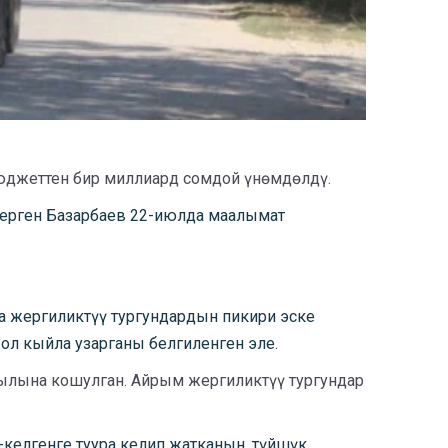
юджеттен бир миллиард сомдой үнөмдөлдү.
берген Базарбаев 22-июлда маалымат
 жергиликтүү тургундардын пикири эске
ол кыйла узарганы белгиленген эле.
ылына кошулган. Айрым жергиликтүү тургундар
елгенге туура келип жатканын, түйшүк,