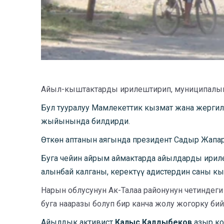
Айыл-кыштактарды ирилештирип, муниципалык 
Бул тууралуу Мамлекеттик кызмат жана жерги
жыйынында билдирди.
Өткөн аптанын аягында президент Садыр Жапар
Буга чейин айрым аймактарда айылдарды ирил
алынбай калганы, керектүү адистердин саны кы
Нарын облусунун Ак-Талаа районунун четинде
буга нааразы болуп бир канча жолу жогорку би
Айылдык активист
Калыс Калдыбеков
азыр ко