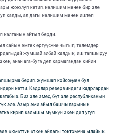
аары жоюлуп кетип, келишим менен бир эле
олуп калды, ал дагы келишим менен иштеп
 калганын айтып берди.
ыл сайын эмгек өргүүсүнө чыгып, төлөмдөр
мурдагыдай жумшай албай калдык, иш тапшыруу
 экен, анан ага-буга деп кармагандан кийин
апшырма берип, жумшап койсоң мен бул
ендери кетти. Кадрлар резервиндеги кадрлардан
табыз. Биз эле эмес, бүт эле республиканын
ттүк эле. Азыр эми айыл башчыларынын
атка кирип калышы мүмкүн экен деп угуп
ев өкмөттүн өткөн айдагы токтомуна ылайык,