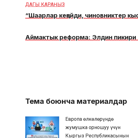
ДАГЫ КАРАҢЫЗ
“Шаарлар кеңейди, чиновниктер 
Аймактык реформа: Элдин пикири
Тема боюнча материалдар
Европа өлкөлөрүндө
жумушка орношуу үчүн
Кыргыз Республикасынын