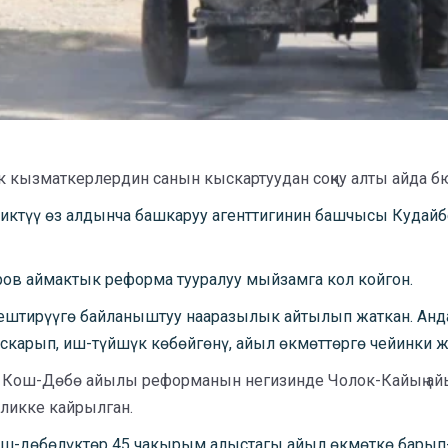
кызматкерлердин санын кыскартуудан соңку алты айда б
ликтүү өз алдынча башкаруу агенттигинин башчысы Кудай
ов аймактык реформа тууралуу мыйзамга кол койгон.
ештирүүгө байланыштуу нааразылык айтылып жаткан. Анда
скарып, иш-түйшүк көбөйгөнү, айыл өкмөттөргө чейинки ж
ги Кош-Дөбө айылы реформанын негизинде Чолок-Кайың ай
йликке кайрылган.
ш-дөбөлүктөр 45 чакырым алыстагы айыл өкмөткө барып-к