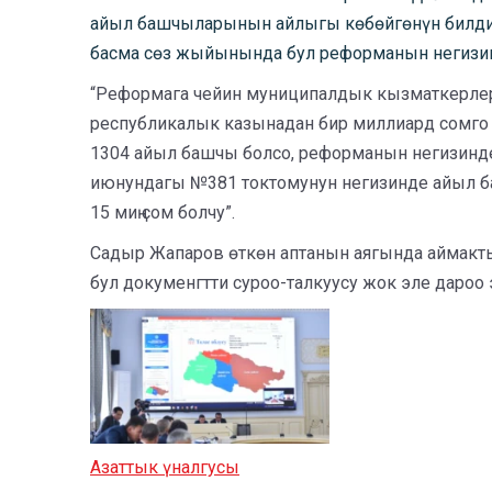
айыл башчыларынын айлыгы көбөйгөнүн билдирд
басма сөз жыйынында бул реформанын негизин
“Реформага чейин муниципалдык кызматкерлер
республикалык казынадан бир миллиард сомго
1304 айыл башчы болсо, реформанын негизинд
июнундагы №381 токтомунун негизинде айыл ба
15 миң сом болчу”.
Садыр Жапаров өткөн аптанын аягында аймакты
бул докуменгтти суроо-талкуусу жок эле дароо 
Азаттык ү
налгусы