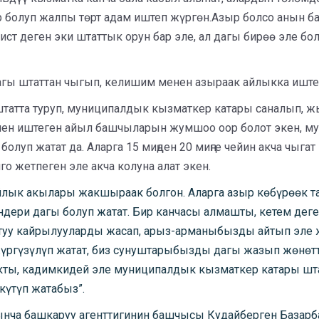
 болуп жалпы төрт адам иштеп жүргөн.Азыр болсо анын б
ст деген эки штаттык орун бар эле, ал дагы бирөө эле б
гы штаттан чыгып, келишим менен азыраак айлыкка иштеп
татта туруп, муниципалдык кызматкер катары саналып, ж
енен иштеген айыл башчыларын жумшоо оор болот экен, 
олуп жатат да. Аларга 15 миңден 20 миңге чейин акча чыгат
го жетпеген эле акча колуна алат экен.
лык акылары жакшыраак болгон. Аларга азыр көбүрөөк т
дери дагы болуп жатат. Бир канчасы алмашты, кетем дег
уу кайрылууларды жасап, арыз-арманыбызды айтып эле жа
жүргүзүлүп жатат, биз сунуштарыбызды дагы жазып жөнө
ыкты, кадимкидей эле муниципалдык кызматкер катары шт
күтүп жатабыз”.
нча башкаруу агенттигинин башчысы Кудайберген Базарба