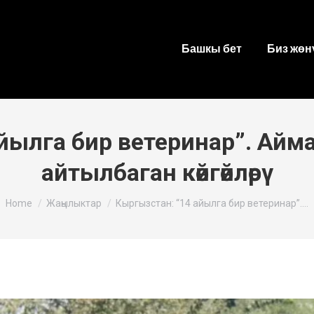
Башкы бет
Биз жөн
айылга бир ветеринар”. Ай
айтылбаган көйгөйлөрү
You are here:
Home
Жаңылыктар
Кыргызстан: “14 айылга бир ветеринар”.…