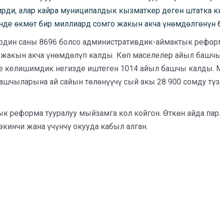
и, алар кайра муниципалдык кызматкер деген штатка ки
де өкмөт бир миллиард сомго жакын акча үнөмдөлгөнүн 
дин саны 8696 болсо административдик-аймактык рефор
 жакын акча үнөмдөлүп калды. Көп маселелер айыл башч
е келишимдик негизде иштеген 1014 айыл башчы калды. 
шчыларына ай сайын төлөнүүчү сый акы 28 900 сомду тү
к реформа тууралуу мыйзамга кол койгон. Өткөн айда п
экинчи жана үчүнчү окууда кабыл алган.