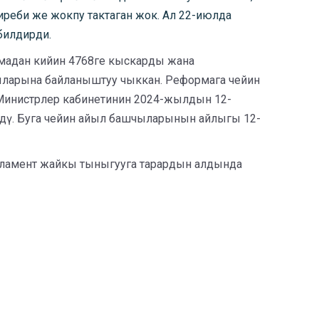
реби же жокпу тактаган жок. Ал 22-июлда
билдирди.
мадан кийин 4768ге кыскарды жана
ыларына байланыштуу чыккан. Реформага чейин
Министрлер кабинетинин 2024-жылдын 12-
здү. Буга чейин айыл башчыларынын айлыгы 12-
арламент жайкы тыныгууга тарардын алдында