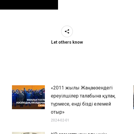
Let others know
«2011 жылы Жаңаөзендегі
ереуілшілер талабына құлақ
түрмесе, енді бізді елемей
отыр»
2024-02-01