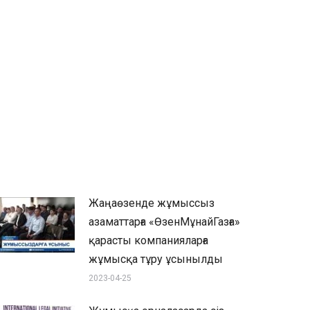
Жаңаөзенде жұмыссыз
азаматтарға «ӨзенМұнайГазға»
қарасты компанияларға
жұмысқа тұру ұсынылды
2023-04-25