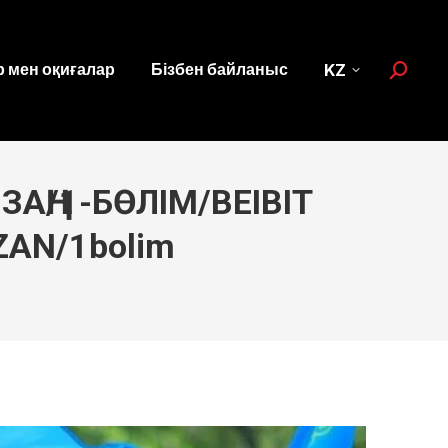
 мен оқиғалар
Бізбен байланыс
KZ
Search:
АҢ/1-БӨЛІМ/BEIBIT
ZAN/1bolim