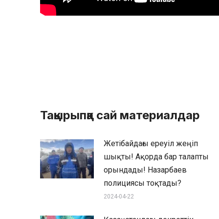
Тақырыпқа сай материалдар
Жетібайдағы ереуіл жеңіп
шықты! Ақорда бар талапты
орындады! Назарбаев
полициясы тоқтады?
2024-04-22