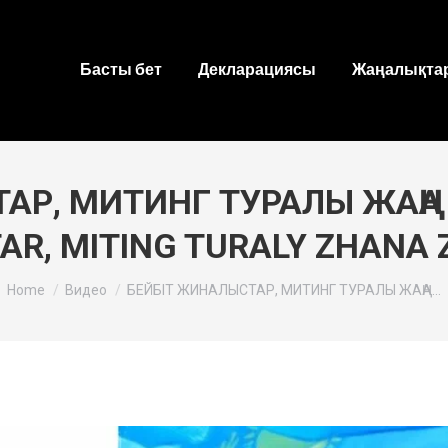
Басты бет
Декларациясы
Жаңалықтар
Р, МИТИНГ ТУРАЛЫ ЖАҢА З
AR, MITING TURALY ZHANA 
You are here:
Home
Видео
БЕЙБІТ ЖИНАЛЫСТАР, МИТИНГ ТУРАЛЫ ЖАҢА…