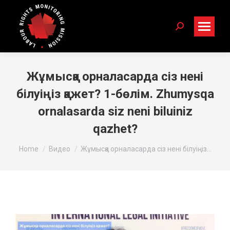
Search:
Жұмысқа орналасарда сіз нені
білуіңіз қажет? 1-бөлім. Zhumysqa
ornalasarda siz neni biluiniz
qazhet?
You are here:
Home
Видео
Жұмысқа орналасарда сіз нені білуіңіз…