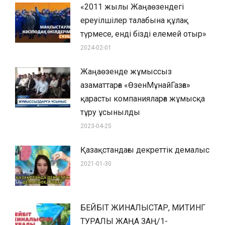
«2011 жылы Жаңаөзендегі
ереуілшілер талабына құлақ
түрмесе, енді бізді елемей отыр»
2024-02-01
Жаңаөзенде жұмыссыз
азаматтарға «ӨзенМұнайГазға»
қарасты компанияларға жұмысқа
тұру ұсынылды
2023-04-25
Қазақстандағы декреттік демалыс
2021-01-30
БЕЙБІТ ЖИНАЛЫСТАР, МИТИНГ
ТУРАЛЫ ЖАҢА ЗАҢ/1-