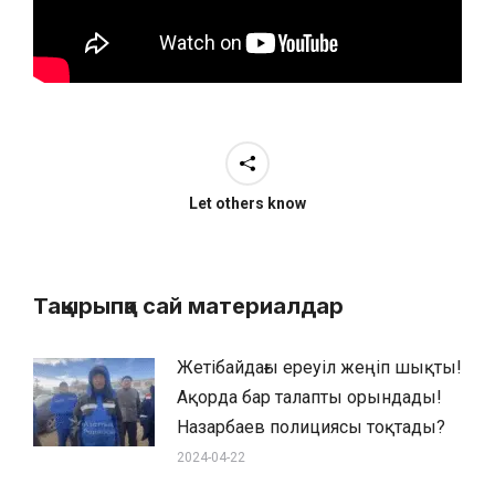
Let others know
Тақырыпқа сай материалдар
Жетібайдағы ереуіл жеңіп шықты!
Ақорда бар талапты орындады!
Назарбаев полициясы тоқтады?
2024-04-22