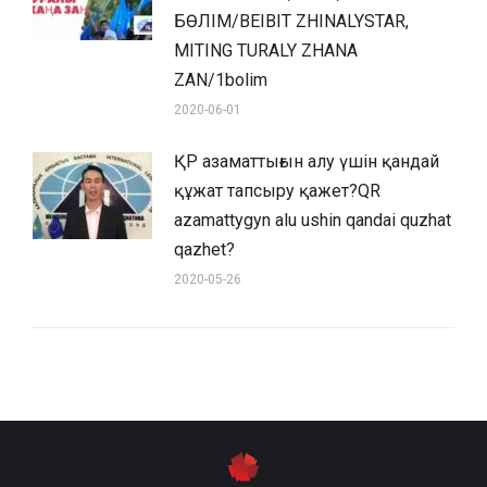
БӨЛІМ/BEIBIT ZHINALYSTAR,
MITING TURALY ZHANA
ZAN/1bolim
2020-06-01
ҚР азаматтығын алу үшін қандай
құжат тапсыру қажет?QR
azamattygyn alu ushin qandai quzhat
qazhet?
2020-05-26