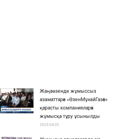
Жаңаөзенде жұмыссыз
азаматтарға «ӨзенМұнайГазға»
қарасты компанияларға
жұмысқа тұру ұсынылды
2023-04-25