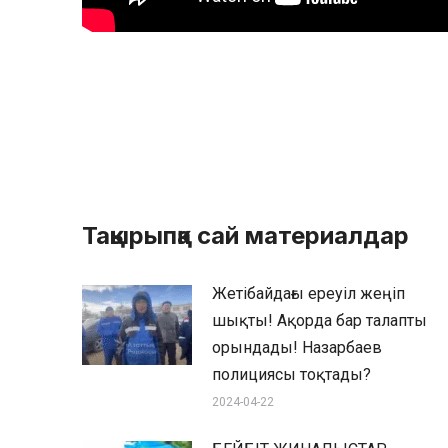
Тақырыпқа сай материалдар
Жетібайдағы ереуіл жеңіп
шықты! Ақорда бар талапты
орындады! Назарбаев
полициясы тоқтады?
2024-04-22