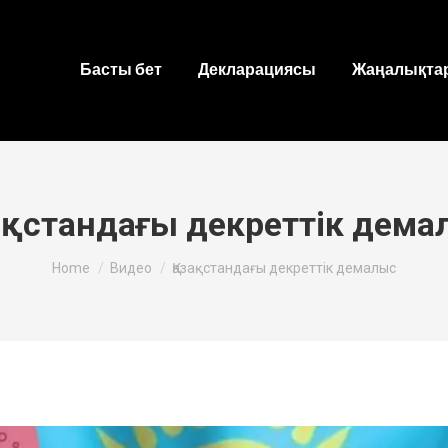
Басты бет
Декларациясы
Жаңалықтар
зақстандағы декреттік дема
You are here:
Home
Видео
Қазақстандағы декреттік демалыс