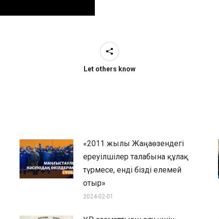
Let others know
«2011 жылы Жаңаөзендегі
ереуілшілер талабына құлақ
түрмесе, енді бізді елемей
отыр»
2024-02-01