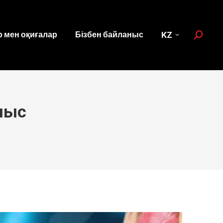
 мен оқиғалар
Бізбен байланыс
KZ
Search:
лыс