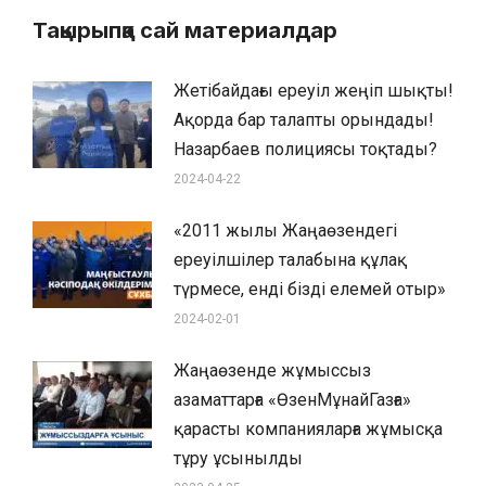
Тақырыпқа сай материалдар
Жетібайдағы ереуіл жеңіп шықты!
Ақорда бар талапты орындады!
Назарбаев полициясы тоқтады?
2024-04-22
«2011 жылы Жаңаөзендегі
ереуілшілер талабына құлақ
түрмесе, енді бізді елемей отыр»
2024-02-01
Жаңаөзенде жұмыссыз
азаматтарға «ӨзенМұнайГазға»
қарасты компанияларға жұмысқа
тұру ұсынылды