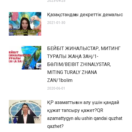
2023-04-25
Қазақстандағы декреттік демалыс
2021-01-30
БЕЙБІТ ЖИНАЛЫСТАР, МИТИНГ
ТУРАЛЫ ЖАҢА ЗАҢ/1-
БӨЛІМ/BEIBIT ZHINALYSTAR,
MITING TURALY ZHANA
ZAN/1bolim
2020-06-01
ҚР азаматтығын алу үшін қандай
құжат тапсыру қажет?QR
azamattygyn alu ushin qandai quzhat
qazhet?