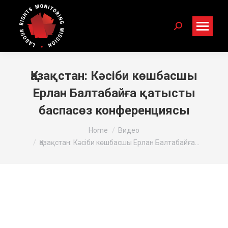
Search:
Қазақстан: Кәсіби көшбасшы
Ерлан Балтабайға қатысты
баспасөз конференциясы
You are here:
Home
Видео
Қазақстан: Кәсіби көшбасшы Ерлан Балтабайға…