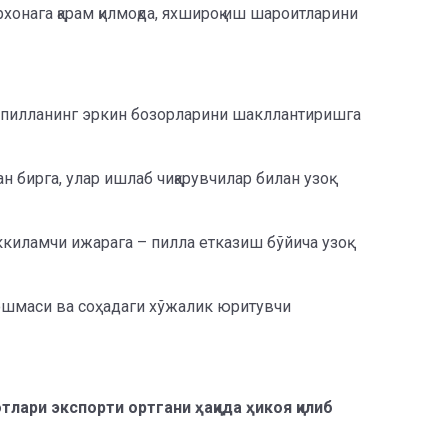
хонага қарам қилмоқда, яхшироқ иш шароитларини
ва пилланинг эркин бозорларини шакллантиришга
 бирга, улар ишлаб чиқарувчилар билан узоқ
ккиламчи ижарага – пилла етказиш бўйича узоқ
уюшмаси ва соҳадаги хўжалик юритувчи
тлари экспорти ортгани ҳақида ҳикоя қилиб