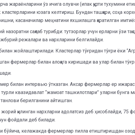
рча жараёнларини ўз ичига олувчи (ипак қурти тухумини ет
кластерларини юзага келтириш. Бундан ташқари, соҳа корх
ишни, касаначилар меҳнатини яхшилашга қаратилган имтиё
ий назоратни сақлаб турибди: тутзорлар учун ерларни ўзи та
жбурий режалари ва нархларини белгилайди.
илан жойлаштирилади. Кластерлар тўғридан тўғри ёки “Агр
ашган фермерлар билан алоқага киришади ва улар билан тўғр
шади.
мер билан интервью ўтказган. Аксар фермерлар ер ижара
а турли квазидавлат “жамоат ташкилотлари” уларни бунга 
танлови берилганини айтишган.
 жорий қилинган нархларни адолатсиз деб ҳисоблайди, 75 
чун фойдали деб билади.
и бўйича, келажакда фермерлар пилла етиштиришдан озод