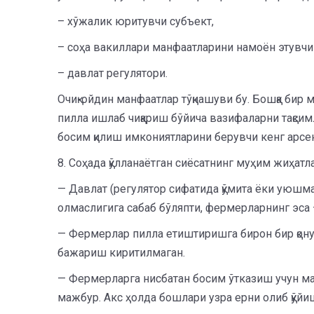
– хўжалик юритувчи субъект,
– соҳа вакиллари манфаатларини намоён этувч
– давлат регулятори.
Очиқ-ойдин манфаатлар тўқнашуви бу. Бошқа бир
пилла ишлаб чиқариш бўйича вазифаларни тақси
босим қилиш имкониятларини берувчи кенг арсе
8. Соҳада қўлланаётган сиёсатнинг муҳим жиҳатла
— Давлат (регулятор сифатида қўмита ёки уюшма
олмаслигига сабаб бўляпти, фермерларнинг эса 
— Фермерлар пилла етиштиришга бирон бир қону
бажариш киритилмаган.
— Фермерларга нисбатан босим ўтказиш учун ма
мажбур. Акс ҳолда бошлари узра ерни олиб қўйи