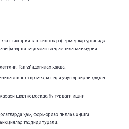
одавлат тижорий ташкилотлар фермерлар ўртасида
 вазифаларни тақсимлаш жараёнида маъмурий
тгани. Гап қуйидагилар ҳақида:
чиларнинг оғир меҳнатлари учун арзирли ҳақ ола
ижараси шартномасида бу турдаги ишни
олатларда ҳам, фермерлар пилла боқишга
анкциялар таҳдиди туради.