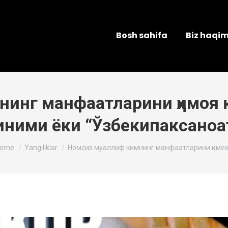
Bosh sahifa
Biz haqi
нинг манфаатларини ҳимоя 
синими ёки “Ўзбекипаксаноа
ou are here:
ome
Yangiliklar
Номсиз муаллиф кимнинг манфаатларини ҳимо