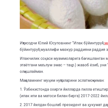
Иқтисодчи Юлий Юсуповнинг “Ипак бўйинтуруқ”
м
бўйинтуруқ” муаллифи мазкур раддияни раддия 
Ипакчилик соҳаси муаммоларига бағишланган ма
этаётгани маълум эмас – таҳр.) жавоб ёзиб, ун
олқишлайман.
Мақоламнинг муҳим нуқталарини эслатмоқчиман:
1. Ўзбекистонда охирги йилларда пилла етиштир
(ипак ипи ва матоси билан бирга) 2017-2022 йил
2. 2017 йилдан бошлаб президент ва ҳукумат дар