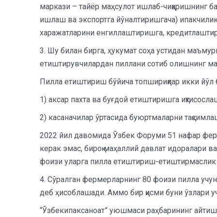
маркази – тайёр маҳсулот ишлаб-чиқаришнинг ба
ишлаш ва экспортга йўналтиришгача) ипакчилик 
харажатларини енгиллаштиришга, кредитлаштир
3. Шу билан бирга, ҳукумат соҳа устидан маъмур
етиштирувчилардан пиллани сотиб олишнинг ма
Пилла етиштириш бўйича топшириқлар икки йўл б
1) аксар пахта ва буғдой етиштиришга иқтисосл
2) касаначилар ўртасида буюртмаларни тақсимла
2022 йил давомида Ўзбек Форуми 51 нафар фер
керак эмас, бироқ маҳаллий давлат идоралари в
фоизи уларга пилла етиштириш-етиштирмаслик 
4. Сўралган фермерларнинг 80 фоизи пилла учун
деб ҳисоблашади. Аммо бир қисми буни ўзлари у
“Ўзбекипаксаноат” уюшмаси раҳбарининг айтиш