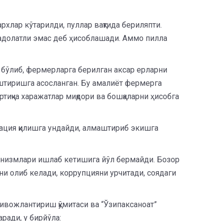
рхлар кўтарилди, пуллар вақтида бериляпти.
 адолатли эмас деб ҳисоблашади. Аммо пилла
и бўлиб, фермерларга берилган аксар ерларни
штиришга асосланган. Бу амалиёт фермерга
тиқча харажатлар миқдори ва бошқаларни ҳисобга
ация қилишга ундайди, алмаштириб экишга
ханизмлари ишлаб кетишига йўл бермайди. Бозор
кни олиб келади, коррупцияни урчитади, соядаги
ривожлантириш қўмитаси ва “Ўзипаксаноат”
ади, у бирйўла: