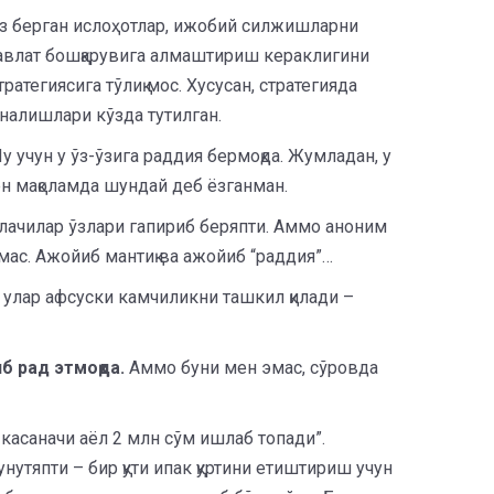
юз берган ислоҳотлар, ижобий силжишларни
с давлат бошқарувига алмаштириш кераклигини
тегиясига тўлиқ мос. Хусусан, стратегияда
налишлари кўзда тутилган.
у учун у ўз-ўзига раддия бермоқда. Жумладан, у
ен мақоламда шундай деб ёзганман.
лачилар ўзлари гапириб беряпти. Аммо аноним
мас. Ажойиб мантиқ ва ажойиб “раддия”…
 улар афсуски камчиликни ташкил қилади –
б рад этмоқда.
Аммо буни мен эмас, сўровда
 касаначи аёл 2 млн сўм ишлаб топади”.
нутяпти – бир қути ипак қуртини етиштириш учун