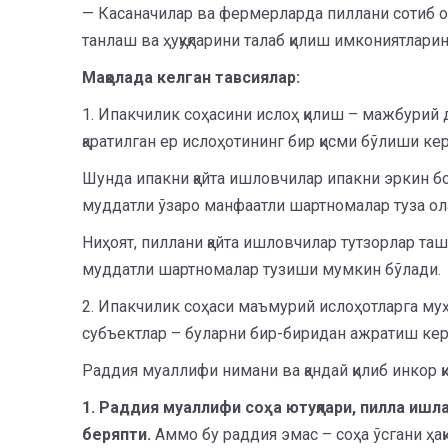
— Касаначилар ва фермерларда пиллани сотиб олу
танлаш ва ҳуқуқларини талаб қилиш имкониятларин
Мақолада келган тавсиялар:
1. Ипакчилик соҳасини ислоҳ қилиш – мажбурий 
қаратилган ер ислоҳотининг бир қисми бўлиши кер
Шунда ипакни қайта ишловчилар ипакни эркин бо
муддатли ўзаро манфаатли шартномалар туза ол
Ниҳоят, пиллани қайта ишловчилар тутзорлар та
муддатли шартномалар тузиши мумкин бўлади.
2. Ипакчилик соҳаси маъмурий ислоҳотларга му
субъектлар – буларни бир-биридан ажратиш ке
Раддия муаллифи нимани ва қандай қилиб инкор қ
1. Раддия муаллифи соҳа ютуқлари, пилла ишла
беряпти.
Аммо бу раддия эмас – соҳа ўсгани ҳақ