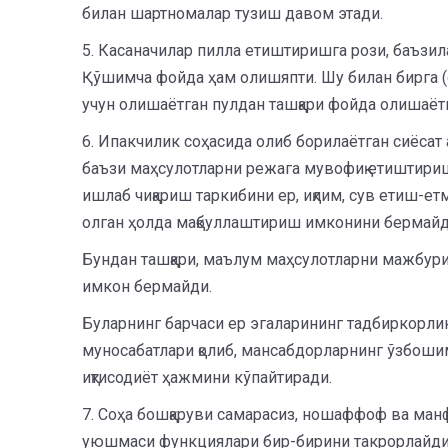
билан шартномалар тузиш давом этади.
5. Касаначилар пилла етиштиришга рози, баъзил
Қўшимча фойда ҳам олишяпти. Шу билан бирга (
учун олишаётган пулдан ташқари фойда олишаёт
6. Ипакчилик соҳасида олиб борилаётган сиёсат 
баъзи маҳсулотларни режага мувофиқ етиштири
ишлаб чиқариш таркибини ер, иқлим, сув етиш-ет
олган ҳолда мақбуллаштириш имконини бермайд
Бундан ташқари, маълум маҳсулотларни мажбур
имкон бермайди.
Буларнинг барчаси ер эгаларининг тадбиркорли
муносабатлари қолиб, мансабдорларнинг ўзбошимч
иқтисодиёт ҳажмини кўпайтиради.
7. Соҳа бошқаруви самарасиз, ношаффоф ва манф
уюшмаси функциялари бир-бирини такрорлайди. 