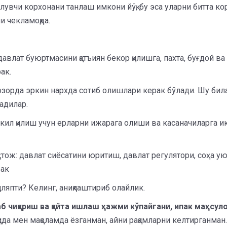
вчи корхонани танлаш имкони йўқ, бу эса уларни битта кор
и чекламоқда.
давлат буюртмасини қатъиян бекор қилишга, пахта, буғдой 
ак.
зорда эркин нархда сотиб олишлари керак бўлади. Шу билан
адилар.
шкил қилиш учун ерларни ижарага олиши ва касаначиларга и
ҳтож: давлат сиёсатини юритиш, давлат регулятори, соҳа 
рак
иляпти? Келинг, аниқлаштириб олайлик.
б чиқариш ва қайта ишлаш ҳажми кўпайгани, ипак маҳсуло
ида мен мақоламда ёзганман, айни рақамларни келтирганман.