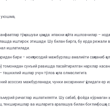
и уюшма,
 манфаатлар тўқнашуви ҳақида: ипакни қайта ишловчилар – н
млашда иштирок этишади. Шу билан бирга, бу ерда режали
нал ишлатилади.
ридан бири – ноиқтисодий мажбурлаш амалиёти сақланиб қолаё
) томонидан сунъий равишда пасайтирилган нархлар касана
– ташкилий ишлар учун тўлов қила олмаслигига.
ний асоссиз мажбурланади, чунки аксарининг қўлидаги ер 
ъмурий ричаглар ишлатиляпти. Шу сабаб, фойда кўрмаган ҳ
ш, текширишлар ва ишларига аралашув билан боғлиқ бошқа с