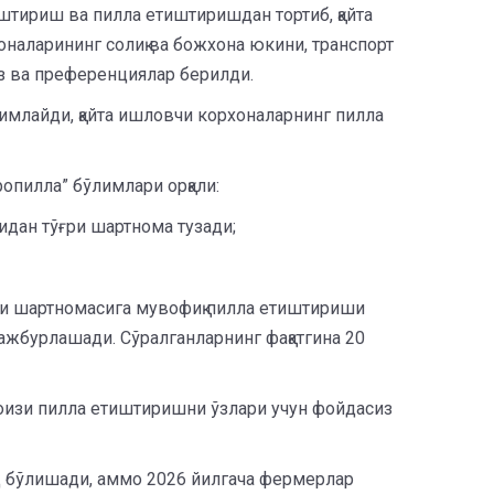
иштириш ва пилла етиштиришдан тортиб, қайта
оналарининг солиқ ва божхона юкини, транспорт
з ва преференциялар берилди.
қсимлайди, қайта ишловчи корхоналарнинг пилла
опилла” бўлимлари орқали:
идан тўғри шартнома тузади;
си шартномасига мувофиқ пилла етиштириши
мажбурлашади. Сўралганларнинг фақатгина 20
фоизи пилла етиштиришни ўзлари учун фойдасиз
 бўлишади, аммо 2026 йилгача фермерлар