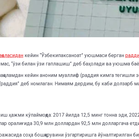
ақоласидан
кейин “Ўзбекипаксаноат” уюшмаси берган
радд
эмас, “ўзи билан ўзи гаплашиш” деб баҳолади ва уюшма ба
қоламдан кейин аноним муаллиф (раддия кимга тегишли эк
и “раддия” деб номлаган. Нимаям дердим, бу каби долзарб 
иш ҳажми кўпаймоқда: 2017 йилда 12,5 минг тонна эди, 202
лар оралиғида 30,9 млн доллардан 92,5 млн долларгача етди
ажасида соҳа бошқарувини ўзгартиришга йўналтирилган бир қа