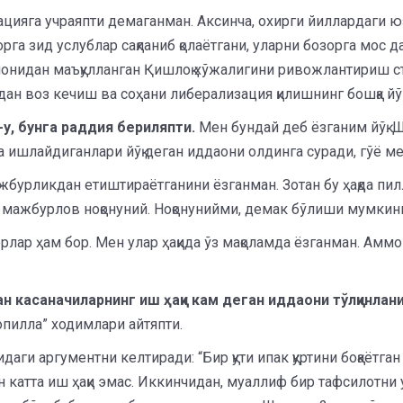
нацияга учраяпти демаганман. Аксинча, охирги йиллардаги 
орга зид услублар сақланиб қолаётгани, уларни бозорга мо
нидан маъқулланган Қишлоқ хўжалигини ривожлантириш стра
ан воз кечиш ва соҳани либерализация қилишнинг бошқа йў
-у, бунга раддия бериляпти.
Мен бундай деб ёзганим йўқ. Ш
а ишлайдиганлари йўқ деган иддаони олдинга суради, гўё м
урликдан етиштираётганини ёзганман. Зотан бу ҳақда пил
а мажбурлов ноқонуний. Ноқонунийми, демак бўлиши мумкин
ар ҳам бор. Мен улар ҳақида ўз мақоламда ёзганман. Аммо
 касаначиларнинг иш ҳақи кам деган иддаони тўлқинлани
опилла” ходимлари айтяпти.
аги аргументни келтиради: “Бир қути ипак қуртини боқаётган
н катта иш ҳақи эмас. Иккинчидан, муаллиф бир тафсилотни у