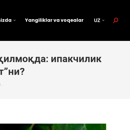
mizda
Yangiliklar va voqealar
UZ
Search:
қилмоқда: ипакчилик
т”ни?
я…