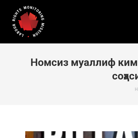
Номсиз муаллиф ким
соҳа
Y
H