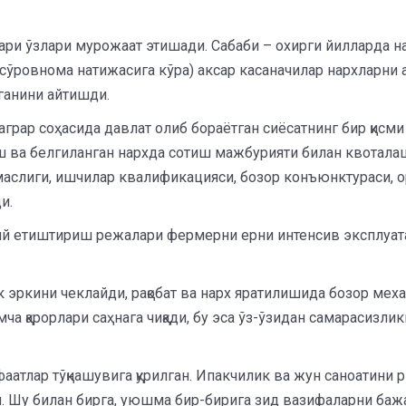
ари ўзлари мурожаат этишади. Сабаби – охирги йилларда на
сўровнома натижасига кўра) аксар касаначилар нархларни
ганини айтишди.
аграр соҳасида давлат олиб бораётган сиёсатнинг бир қисм
ш ва белгиланган нархда сотиш мажбурияти билан квотала
маслиги, ишчилар квалификацияси, бозор конъюнктураси, ор
и.
ий етиштириш режалари фермерни ерни интенсив эксплуат
к эркини чеклайди, рақобат ва нарх яратилишида бозор ме
а қарорлари саҳнага чиқади, бу эса ўз-ўзидан самарасизли
аатлар тўқнашувига қурилган. Ипакчилик ва жун саноатини 
Шу билан бирга, уюшма бир-бирига зид вазифаларни бажар