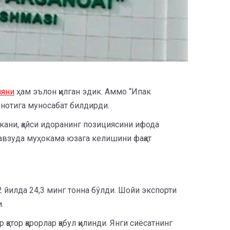
ияни
ҳам эълон қилган эдик. Аммо “Ипак
ёнотига муносабат билдирди.
ани, қайси идоранинг позициясини ифода
мавзуда муҳокама юзага келишини фақат
2 йилда 24,3 минг тонна бўлди. Шойи экспорти
.
тор қарорлар қабул қилинди. Янги сиёсатнинг