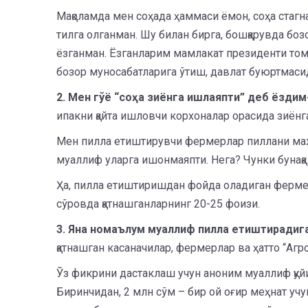
Мақоламда мен соҳада ҳаммаси ёмон, соҳа стаг
тилга олганман. Шу билан бирга, бошқарувда боз
ёзганман. Ёзганларим мамлакат президенти томо
бозор муносабатларига ўтиш, давлат буюртмасид
2. Мен гўё “соҳа зиёнга ишлаяпти” деб ёздим
ипакни қайта ишловчи корхоналар орасида зиёнг
Мен пилла етиштирувчи фермерлар пиллани мажб
муаллиф уларга ишонмаяпти. Нега? Чунки бунақ
Ҳа, пилла етиштиришдан фойда оладиган фермерл
сўровда қатнашганларнинг 20-25 фоизи.
3. Яна номаълум муаллиф пилла етиштирадиган
қатнашган касаначилар, фермерлар ва ҳатто “Агр
Ўз фикрини дастаклаш учун аноним муаллиф қуйид
Биринчидан, 2 млн сўм – бир ой оғир меҳнат учу