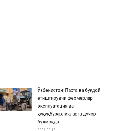
Ўзбекистон: Пахта ва буғдой
етиштирувчи фермерлар
эксплуатация ва
ҳуқуқбузарликларга дучор
бўлмоқда
2026-02-18