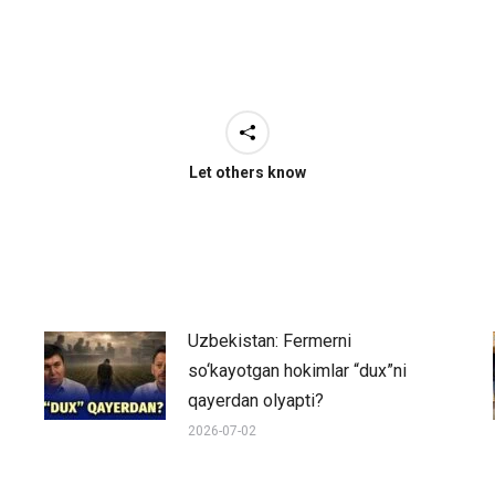
Let others know
Uzbekistan: Fermerni
so‘kayotgan hokimlar “dux”ni
qayerdan olyapti?
2026-07-02