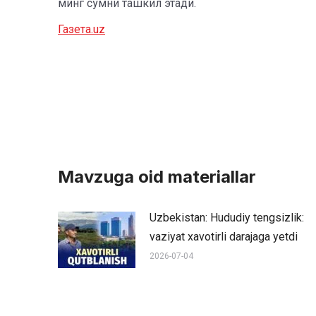
минг сўмни ташкил этади.
Газета.uz
Mavzuga oid materiallar
Uzbekistan: Hududiy tengsizlik:
vaziyat xavotirli darajaga yetdi
2026-07-04