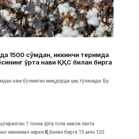
мда 1500 сўмдан, иккинчи теримда
ёсининг ўрта нави ҚҚС билан бирга
ўмдан кам бўлмаган миқдорда ҳақ тўланади. Бу
тирилган 1 тонна ўрта тола навли пахта
нг минимал нархи ҚҚС билан бирга 15 млн 120