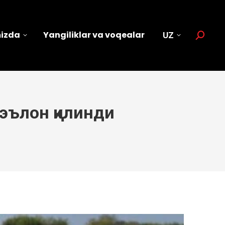
mizda
Yangiliklar va voqealar
UZ
Search:
 эълон қилинди