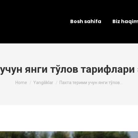
Bosh sahifa
Biz haqi
учун янги тўлов тарифлари
You are here:
Home
Yangiliklar
Пахта терими учун янги тўлов…