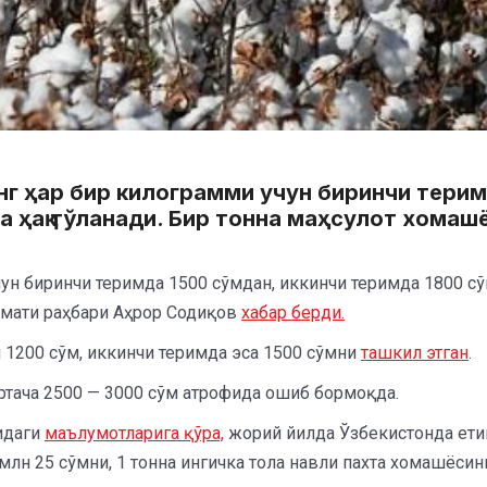
инг ҳар бир килограмми учун биринчи тери
а ҳақ тўланади. Бир тонна маҳсулот хомаш
чун биринчи теримда 1500 сўмдан, иккинчи теримда 1800 с
змати раҳбари Аҳрор Содиқов
хабар берди.
н 1200 сўм, иккинчи теримда эса 1500 сўмни
ташкил этган
.
ўртача 2500 — 3000 сўм атрофида ошиб бормоқда.
идаги
маълумотларига қўра,
жорий йилда Ўзбекистонда етиш
млн 25 сўмни, 1 тонна ингичка тола навли пахта хомашёсини