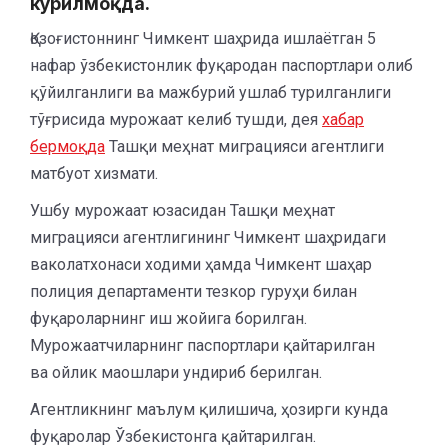
кўрилмоқда.
Қозоғистоннинг Чимкент шаҳрида ишлаётган 5
нафар ўзбекистонлик фуқародан паспортлари олиб
қўйилганлиги ва мажбурий ушлаб турилганлиги
тўғрисида мурожаат келиб тушди, дея
хабар
бермоқда
Ташқи меҳнат миграцияси агентлиги
матбуот хизмати.
Ушбу мурожаат юзасидан Ташқи меҳнат
миграцияси агентлигининг Чимкент шаҳридаги
ваколатхонаси ходими ҳамда Чимкент шаҳар
полиция департаменти тезкор гуруҳи билан
фуқароларнинг иш жойига борилган.
Мурожаатчиларнинг паспортлари қайтарилган
ва ойлик маошлари ундириб берилган.
Агентликнинг маълум қилишича, ҳозирги кунда
фуқаролар Ўзбекистонга қайтарилган.