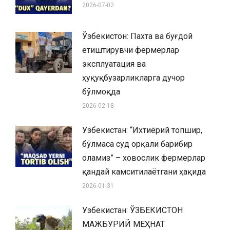
2026-07-02
Ўзбекистон: Пахта ва буғдой
етиштирувчи фермерлар
эксплуатация ва
ҳуқуқбузарликларга дучор
бўлмоқда
2026-02-18
Узбекистан: “Ихтиёрий топшир,
бўлмаса суд орқали барибир
оламиз” – ховослик фермерлар
қандай камситилаётгани ҳақида
2026-01-31
Узбекистан: ЎЗБЕКИСТОН
МАЖБУРИЙ МЕҲНАТ