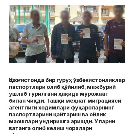
Қозоғистонда бир гуруҳ ўзбекистонликлар
паспортлари олиб қўйилиб, мажбурий
ушлаб турилгани ҳақида мурожаат
билан чиқди. Ташқи меҳнат миграцияси
агентлиги ходимлари фуқароларнинг
паспортларини қайтариш ва ойлик
маошлари ундиришга эришди. Уларни
ватанга олиб келиш чоралари