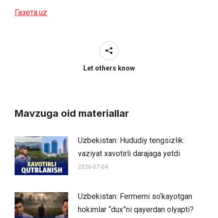
Газета.uz
Let others know
Mavzuga oid materiallar
Uzbekistan: Hududiy tengsizlik:
vaziyat xavotirli darajaga yetdi
2026-07-04
Uzbekistan: Fermerni so‘kayotgan
hokimlar “dux”ni qayerdan olyapti?