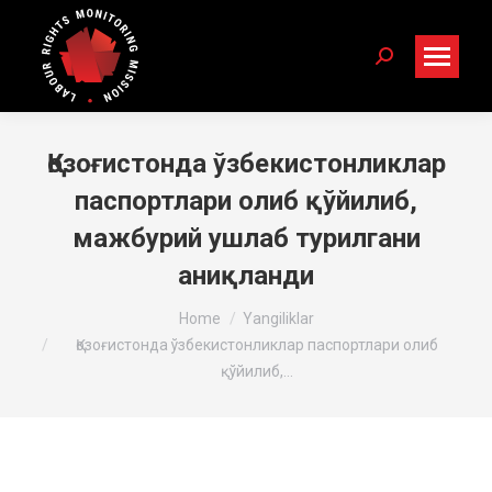
Search:
Қозоғистонда ўзбекистонликлар
паспортлари олиб қўйилиб,
мажбурий ушлаб турилгани
аниқланди
You are here:
Home
Yangiliklar
Қозоғистонда ўзбекистонликлар паспортлари олиб
қўйилиб,…