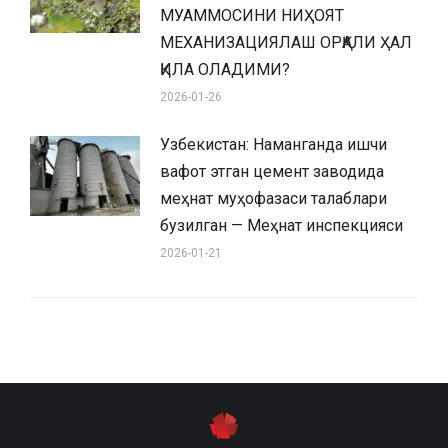
МУАММОСИНИ НИҲОЯТ
МЕХАНИЗАЦИЯЛАШ ОРҚАЛИ ҲАЛ
ҚИЛА ОЛАДИМИ?
2026-01-26
Узбекистан: Наманганда ишчи
вафот этган цемент заводида
меҳнат муҳофазаси талаблари
бузилган — Меҳнат инспекцияси
2026-01-21