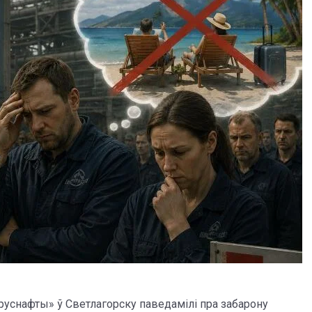
руснафты» ў Светлагорску паведамілі пра забарону