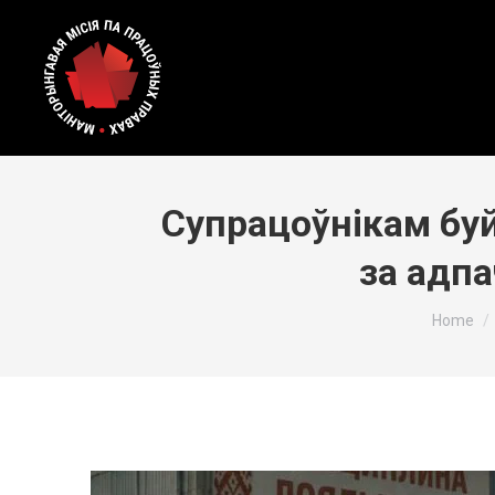
Супрацоўнікам бу
за адп
You are 
Home