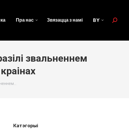
нка
Пра нас
Звязацца з намі
BY
Search:
азілі звальненнем
краінах
ьненнем…
Катэгорыі