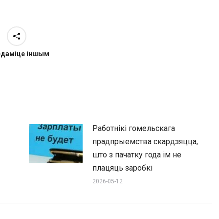
едаміце іншым
Работнікі гомельскага
прадпрыемства скардзяцца,
што з пачатку года ім не
плацяць заробкі
2026-05-12