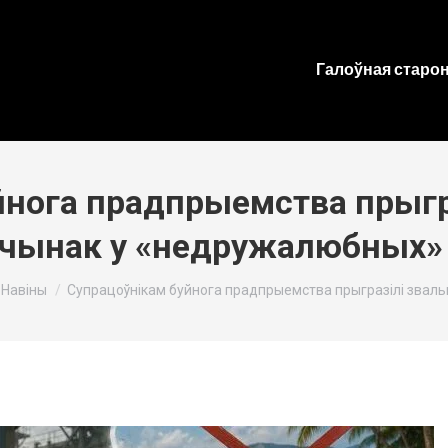
Галоўная старо
йнога прадпрыемства прыгр
ачынак у «недружалюбных» 
here:
Навіны
Супрацоўнікам буйнога прадпрыемства прыгразілі звал