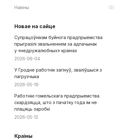
Навіны
(3)
Новае на сайце
Супрацоўнікам буйнога прадпрыемства
прыгразілі звальненнем за адпачынак
у «недружалюбных» краінах
2026-06-04
У Гродне работнік загінуў, зваліўшыся з
пагрузчыка
2026-05-19
Работнікі гомельскага прадпрыемства
скардзяцца, што з пачатку года ім не
плацяць заробкі
2026-05-12
Краіны