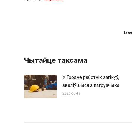
Пав
Чытайце таксама
У Гродне работнік загінуў,
зваліўшыся з пагрузчыка
2026-05-19