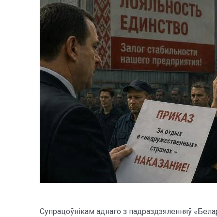
Супрацоўнікам аднаго з падраздзяленняў «Бела