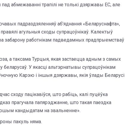
пад абмежаванні трапілі не толькі дзяржавы ЕС, але
ючавых падраздзяленняў аб’яднання «Беларуснафта»,
 правялі агульныя сходы супрацоўнікаў. Калектыў
пра забарону работнікам падведамных прадпрыемстваў
юза, а таксама Турцыя, якая застаецца адным з самых
 беларусаў. У якасці альтэрнатывы супрацоўнікам
аўночную Карэю і іншыя дзяржавы, якія ўлады Беларусі
час сходу пацікавіўся, што рабіць, калі пуцёўка
 адказ прагучала папярэджанне, што такая паездка
першым кандыдатам на звальненне».
роны пакуль няма.