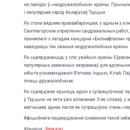
на паездкі ў «недружалюбныя» краіны. Прычым 
і папулярная сярод беларусаў Турцыя.
Як стала вядома праваабаронцам, у адным з кл
Светлагорскім упраўленні свідравальных работ,
пазнаёмілі з загадам канцэрна «Белнафтахім» 
наведваць так званыя недружалюбныя краіны.
Як сцвярджаецца, у спіс увайшлі краіны Еўраса
папулярных замежных напрамкаў для адпачынку
нібыта рэкамендавалі В’етнам, Індыю, Кітай, П
лічаць дружалюбнымі.
Як сцвярджае крыніца, адзін з супрацоўнікаў пад
ў Турцыю на лета ўжо аплачаная. З яе словаў, у
магчымая, аднак пасля яе супрацоўнік стане «
Афіцыйнага пацверджання існавання такой заба
Крыніца:
Зеркало