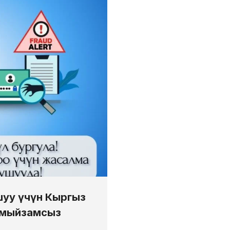
ошуу үчүн Кыргыз
 мыйзамсыз