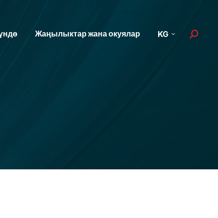
үндө
Жаңылыктар жана окуялар
KG
Search: