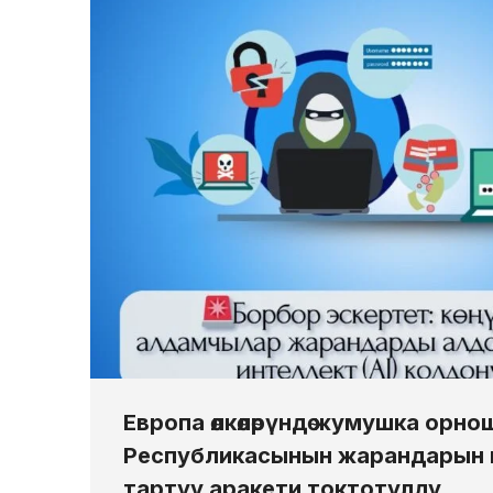
Европа өлкөлөрүндө жумушка орн
Республикасынын жарандарын
тартуу аракети токтотулду