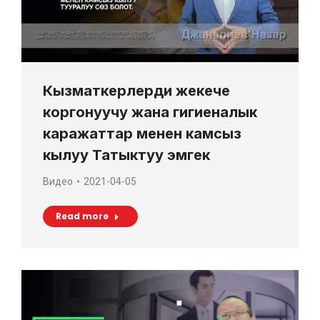
Кызматкерлерди жекече
коргонуучу жана гигиеналык
каражаттар менен камсыз
кылуу Татыктуу эмгек
Видео
2021-04-05
Read more