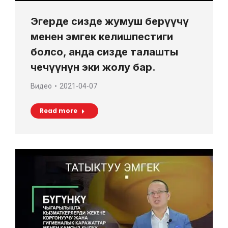
Эгерде сизде жумуш берүүчү
менен эмгек келишпестиги
болсо, анда сизде талашты
чечүүнүн эки жолу бар.
Видео
2021-04-07
Read more