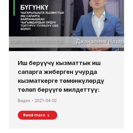
Иш берүүчү кызматтык иш
сапарга жиберген учурда
кызматкерге төмөнкүлөрдү
төлөп берүүгө милдеттүү:
Видео
2021-04-02
Read more