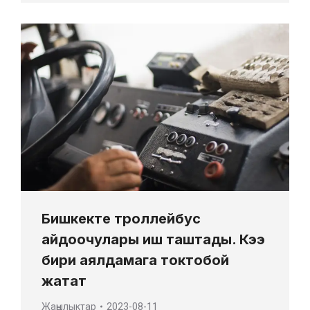
Бишкекте троллейбус
айдоочулары иш таштады. Кээ
бири аялдамага токтобой
жатат
Жаңылыктар
2023-08-11