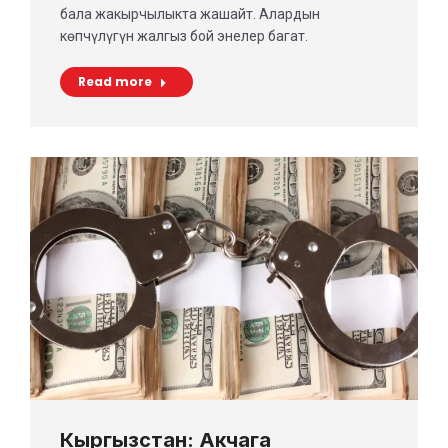
бала жакырчылыкта жашайт. Алардын
көпчүлүгүн жалгыз бой энелер багат.
Read more
Кыргызстан: Акчага