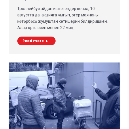
Троллейбус айдап иштегендер кечээ, 10-
августта да, акцияга чыгып, эгер маянаны
көтөрбөсө жумуштан кетишерин билдиришкен.
Алар орто эсеп менен 22 миң…
Read more