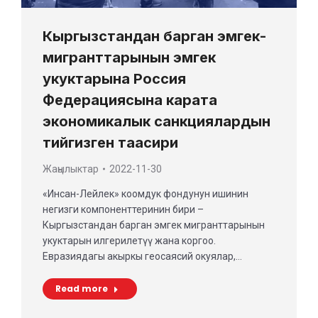
Кыргызстандан барган эмгек-
мигранттарынын эмгек
укуктарына Россия
Федерациясына карата
экономикалык санкциялардын
тийгизген таасири
Жаңылыктар
2022-11-30
«Инсан-Лейлек» коомдук фондунун ишинин
негизги компоненттеринин бири –
Кыргызстандан барган эмгек мигранттарынын
укуктарын илгерилетүү жана коргоо.
Евразиядагы акыркы геосаясий окуялар,…
Read more