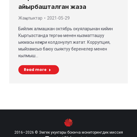
айырбашталган жаза
Жаңылыктар
2021-05-29
Бийлик алмашкан октябрь окуяларынан кийин
Кыргызстанда тергөө менен кызматташуу
ыкмасы кеңири колдонулуп жатат. Коррупция,
мыйзамсыз баюу сыяктуу беренелер менен
кылмыш…
Read more
2016–2026 © Эмгек укуктары боюнча мониторингдик миссия