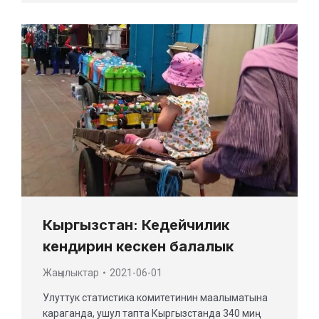
Кыргызстан: Кедейчилик
кендирин кескен балалык
Жаңылыктар
2021-06-01
Улуттук статистика комитетинин маалыматына
караганда, ушул тапта Кыргызстанда 340 миң