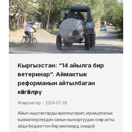
Кыргызстан: “14 айылга бир
ветеринар”. Аймактык
реформанын айтылбаган
көйгөйлөрү
Жаңылыктар
2024-07-26
Айыл-кыштактарды ирилештирип, муниципалык
кызматкерлердин санын кыскартуудан соңку алты
айда бюджеттен бир миллиард сомдой