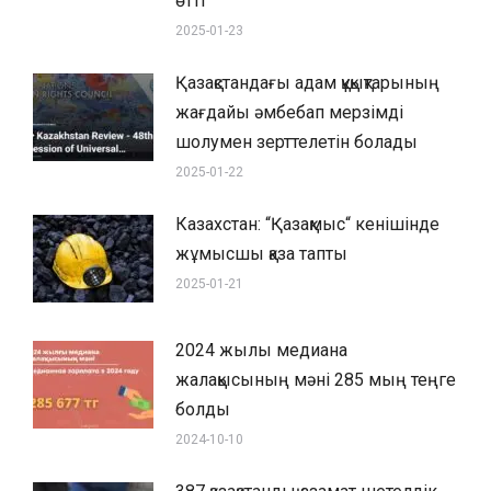
өтті
2025-01-23
Қазақстандағы адам құқықтарының
жағдайы әмбебап мерзімді
шолумен зерттелетін болады
2025-01-22
Казахстан: “Қазақмыс“ кенішінде
жұмысшы қаза тапты
2025-01-21
2024 жылы медиана
жалақысының мәні 285 мың теңге
болды
2024-10-10