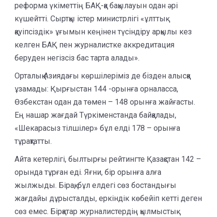
реформа үкіметтің БАҚ-қа бақылауын одан әрі
күшейтті. Сыртқы істер министрлігі «ұлттық
қауіпсіздік» ұғымын кеңінен түсіндіру арқылы кез
келген БАҚ пен журналистке аккредитация
беруден негізсіз бас тарта алады».
Орталық Азиядағы көршілеріміз де бізден алысқа
ұзамады: Қырғыстан 144 -орынға орналасса,
Өзбекстан одан да төмен – 148 орынға жайғасты.
Ең нашар жағдай Түркіменстанда байқалады,
«Шекарасыз тілшілер» бұл елді 178 – орынға
тұрақтатты.
Айта кетерлігі, былтырғы рейтингте Қазақстан 142 –
орында тұрған еді. Яғни, бір орынға алға
жылжыды. Бірақ, бұл елдегі сөз бостандығы
жағдайы дұрысталды, еркіндік көбейіп кетті деген
сөз емес. Бірқатар журналистердің қылмыстық