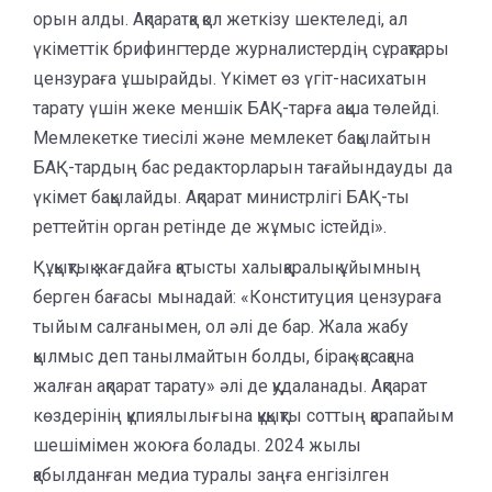
орын алды. Ақпаратқа қол жеткізу шектеледі, ал
үкіметтік брифингтерде журналистердің сұрақтары
цензураға ұшырайды. Үкімет өз үгіт-насихатын
тарату үшін жеке меншік БАҚ-тарға ақша төлейді.
Мемлекетке тиесілі және мемлекет бақылайтын
БАҚ-тардың бас редакторларын тағайындауды да
үкімет бақылайды. Ақпарат министрлігі БАҚ-ты
реттейтін орган ретінде де жұмыс істейді».
Құқықтық жағдайға қатысты халықаралық ұйымның
берген бағасы мынадай: «Конституция цензураға
тыйым салғанымен, ол әлі де бар. Жала жабу
қылмыс деп танылмайтын болды, бірақ «қасақана
жалған ақпарат тарату» әлі де қудаланады. Ақпарат
көздерінің құпиялылығына құқықты соттың қарапайым
шешімімен жоюға болады. 2024 жылы
қабылданған медиа туралы заңға енгізілген