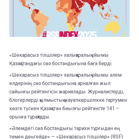
«Шекарасыз тілшілер» халықаралық ұйымы
Қазақстандағы сөз бостандығына баға берді
«Шекарасыз тілшілер» халықаралық ұйымы әлем
елдерінің сөз бостандығына арналған жыл
сайынғы рейтингісін жариялады. Журналистерді,
блогерлерді қылмыстық жауапкершілікке тартумен
көзге түскен Қазақстан биылғы рейтингте 141 –
орынға тұрақтады.
«Әлемдегі сөз бостандығы тарихи тұрғыдан ең
төмен деңгейде» — «Шекарасыз тілшілер» (RSF)