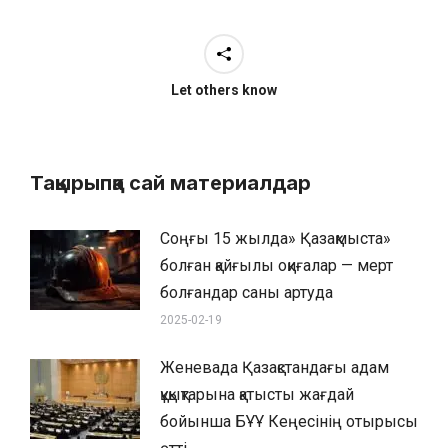
Let others know
Тақырыпқа сай материалдар
Соңғы 15 жылда» Қазақмыста»
болған қайғылы оқиғалар — мерт
болғандар саны артуда
2025-02-19
Женевада Қазақстандағы адам
құқықтарына қатысты жағдай
бойынша БҰҰ Кеңесінің отырысы