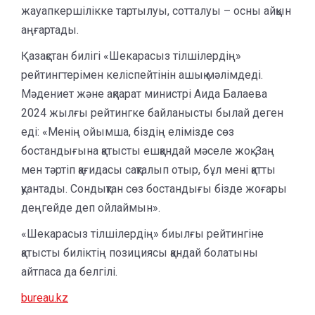
жауапкершілікке тартылуы, сотталуы – осны айқын
аңғартады.
Қазақстан билігі «Шекарасыз тілшілердің»
рейтингтерімен келіспейтінін ашық мәлімдеді.
Мәдениет және ақпарат министрі Аида Балаева
2024 жылғы рейтингке байланысты былай деген
еді: «Менің ойымша, біздің елімізде сөз
бостандығына қатысты ешқандай мәселе жоқ. Заң
мен тәртіп қағидасы сақталып отыр, бұл мені қатты
қуантады. Сондықтан сөз бостандығы бізде жоғары
деңгейде деп ойлаймын».
«Шекарасыз тілшілердің» биылғы рейтингіне
қатысты биліктің позициясы қандай болатыны
айтпаса да белгілі.
bureau.kz