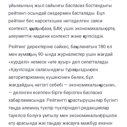
ұйымының жыл сайынғы баспасөз бостандығы
рейтингі осындай сөздермен басталады. Бұл
рейтинг бес көрсеткішке негізделген: саяси
контекст, құқықтық база, БАҚ үшін экономикалық орта,
әлеуметтік-мәдени контекст және қауіпсіздік.
Рейтинг деректеріне сәйкес, бақыланатын 180 ел
мен аумақтың 90-ында журналистер үшін жағдай
«күрделі» немесе «өте ауыр» деп сипатталады.
«Қауіпсіздік саласындағы тұрақсыздық пен
авторитаризмнің күшеюінен бөлек, бұл
жағдайдың негізгі себебі — экономикалық қысым»,
— делінген есеппен бірге берілген баспасөз
хабарламасында. Рейтингті құрастырушылар бүгінгі
таңда әлемнің түкпір-түкпіріндегі редакциялар
тәуелсіз болуға ұмтылу мен экономикалық тіршілік
ету арасында жиі таңдау жасауға мәжбүр екенін