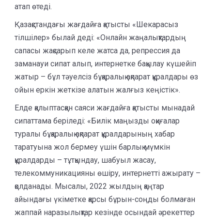
атап өтеді.
Қазақстандағы жағдайға қатысты «Шекарасыз
тілшілер» былай деді: «Онлайн жаңалықтардың
сапасы жақсарып келе жатса да, репрессия да
заманауи сипат алып, интернетке бақылау күшейіп
жатыр – бұл тәуелсіз бұқаралық ақпарат құралдары өз
ойын еркін жеткізе алатын жалғыз кеңістік».
Елде қалыптасқан саяси жағдайға қатысты мынадай
сипаттама беріледі: «Билік маңызды оқиғалар
туралы бұқаралық ақпарат құралдарының хабар
таратуына жол бермеу үшін барлық мүмкін
құралдарды – тұтқындау, шабуыл жасау,
телекоммуникацияны өшіру, интернетті ажырату –
қолданады. Мысалы, 2022 жылдың қаңтар
айындағы үкіметке қарсы бұрын-соңды болмаған
жаппай наразылықтар кезінде осындай әрекеттер