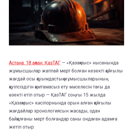
Астана. 18 ақпан. ҚазТАГ
— «Қазақмыс» нысанында
жұмысшылар жаппай мерт болған кезекті қайғылы
жағдай осы қауымдастық жұмысшыларының
қауіпсіздігін қамтамасыз ету мәселесін тағы да
өзекті етіп отыр — ҚазТАГ соңғы 15 жылда
«Қазақмыс» кәсіпорнында орын алған қайғылы
жағдайлар хронологиясын жасады, одан
байқалғаны мерт болғандар саны ондаған адамға
жетіп отыр: