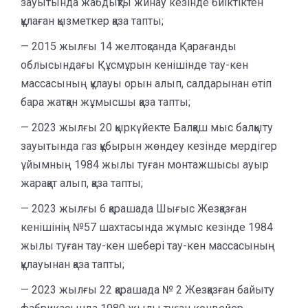
зауытында жабдықты жинау кезінде биіктіктен
құлаған қызметкер қаза тапты;
— 2015 жылғы 14 желтоқсанда Қарағанды
облысындағы Құсмұрын кенішінде тау-кен
массасының құлауы орын алып, салдарынан өтіп
бара жатқан жұмысшы қаза тапты;
— 2023 жылғы 20 қыркүйекте Балқаш мыс балқыту
зауытында газ құбырын жөндеу кезінде мердігер
ұйымның 1984 жылы туған монтажшысы ауыр
жарақат алып, қаза тапты;
— 2023 жылғы 6 қарашада Шығыс Жезқазған
кенішінің №57 шахтасында жұмыс кезінде 1984
жылы туған тау-кен шебері тау-кен массасының
құлауынан қаза тапты;
— 2023 жылғы 22 қарашада № 2 Жезқазған байыту