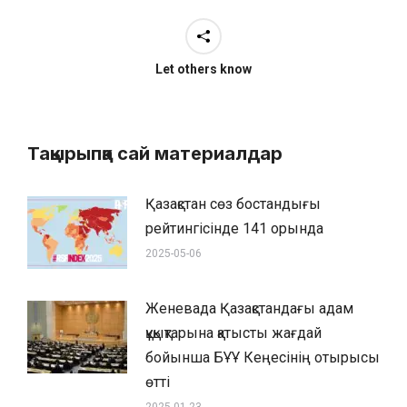
Let others know
Тақырыпқа сай материалдар
Қазақстан сөз бостандығы
рейтингісінде 141 орында
2025-05-06
Женевада Қазақстандағы адам
құқықтарына қатысты жағдай
бойынша БҰҰ Кеңесінің отырысы
өтті