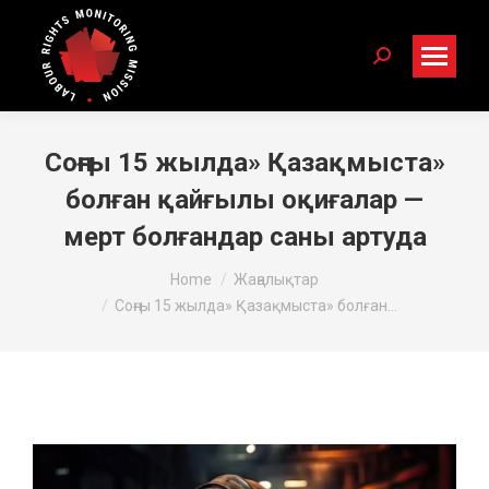
Search:
Соңғы 15 жылда» Қазақмыста»
болған қайғылы оқиғалар —
мерт болғандар саны артуда
You are here:
Home
Жаңалықтар
Соңғы 15 жылда» Қазақмыста» болған…