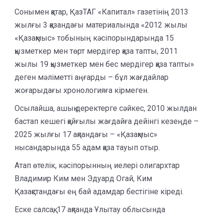
Сонымен қатар, ҚазТАГ «Капитал» газетінің 2013
жылғы 3 қазандағы материалында «2012 жылы
«Қазақмыс» тобының кәсіпорындарында 15
қызметкер мен төрт мердігер қаза тапты, 2011
жылы 19 қызметкер мен бес мердігер қаза тапты»
деген мәліметті аңғарды – бұл жағдайлар
жоғарыдағы хронологияға кірмеген.
Осылайша, ашық деректерге сәйкес, 2010 жылдан
бастап кешегі қайғылы жағдайға дейінгі кезеңде –
2025 жылғы 17 ақпандағы – «Қазақмыс»
нысандарында 55 адам қаза тауып отыр.
Атап өтелік, кәсіпорынның иелері олигархтар
Владимир Ким мен Эдуард Огай, Ким
Қазақстандағы ең бай адамдар бестігіне кіреді.
Еске салсақ, 17 ақпанда Ұлытау облысында