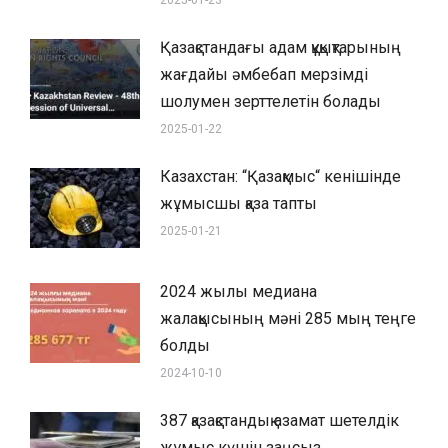
2025-01-23
Қазақстандағы адам құқықтарының
жағдайы әмбебап мерзімді
шолумен зерттелетін болады
2025-01-22
Казахстан: “Қазақмыс“ кенішінде
жұмысшы қаза тапты
2025-01-21
2024 жылы медиана
жалақысының мәні 285 мың теңге
болды
2024-10-10
387 қазақстандық азамат шетелдік
жұмыс күшін заңсыз