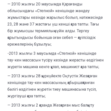
— 2010 жылғы 20 маусымда Қарағанды
облысындағы «Степной» кенішінде жөндеу
жұмыстары кезінде жарылыс болып, нәтижесінде
23, 28 және 37 жастағы үш кенші қаза тапты. Тағы
бір жұмысшы термиялық күйік алды. Тергеу
қорытындысы бойынша оған себеп — қауіпсіздік
ережелерінің бұзылуы;
-2013 жылғы 3 маусымда «Степной» кенішінде
тау-кен массасын түсіру кезінде жерасты өздігінен
жүретін машина кенге құлап, машинист қаза тапты;
— 2013 жылғы 28 қыркүйекте Оңтүстік Жезқазған
кенішінде тау-кен массасының қабыршақтанған
бөлігі өздігінен жүретін тиеу машинасына түсіп,
жүргізуші қаза тапты;
— 2013 жылғы 2 қазанда Жезқазған мыс балқыту