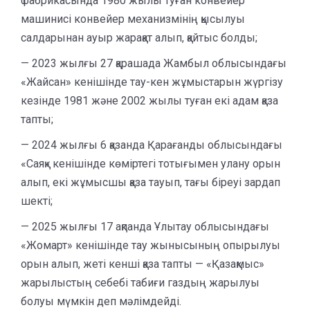
фабрикасында 1980 жылы туған конвейер
машинисі конвейер механизмінің қысылуы
салдарынан ауыр жарақат алып, қайтыс болды;
— 2023 жылғы 27 қарашада Жамбыл облысындағы
«Жайсан» кенішінде тау-кен жұмыстарын жүргізу
кезінде 1981 және 2002 жылы туған екі адам қаза
тапты;
— 2024 жылғы 6 қазанда Қарағанды облысындағы
«Саяқ» кенішінде көміртегі тотығымен улану орын
алып, екі жұмысшы қаза тауып, тағы біреуі зардап
шекті;
— 2025 жылғы 17 ақпанда Ұлытау облысындағы
«Жомарт» кенішінде тау жынысының опырылуы
орын алып, жеті кенші қаза тапты — «Қазақмыс»
жарылыстың себебі табиғи газдың жарылуы
болуы мүмкін деп мәлімдейді.