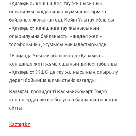
«Қазақмыс» кенішіндегі тау жынысының
опырылуы салдарынан жұмысшылармен
байланыс жоғалған еді. Кейін Ұлытау облысы
«Қазақмыс» кенішінде тау жынысының
опырылуына байланысты «жедел желі»
телефонының жұмысы ұйымдастырылды.
18 ақпанда Ұлытау облысында «Қазақмыс»
кенішінде жеті жұмысшының денесі табылды.
«Қазақмыс» ЖШС-де тау жынысының опырылу
дерегі бойынша қылмыстық іс қозғалды.
Қазақстан президенті Қасым-Жомарт Тоқаев
кеншілердің қайтыс болуына байланысты көңіл
айтты.
Kaztag.kz