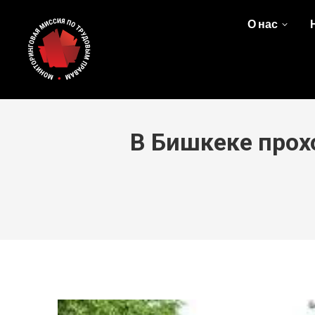
О нас
В Бишкеке прох