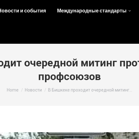
Новости и события
Международные стандарты
одит очередной митинг про
профсоюзов
You are here:
Home
Новости
В Бишкеке проходит очередной митинг…