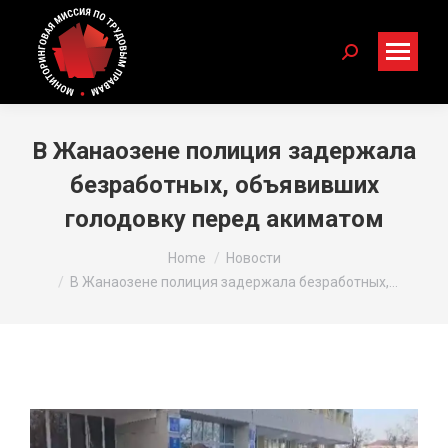
Search:
В Жанаозене полиция задержала
безработных, объявивших
голодовку перед акиматом
You are here:
Home
Новости
В Жанаозене полиция задержала безработных,…