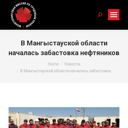
Search:
В Мангыстауской области
началась забастовка нефтяников
You are here:
Home
Новости
В Мангыстауской области началась забастовка…