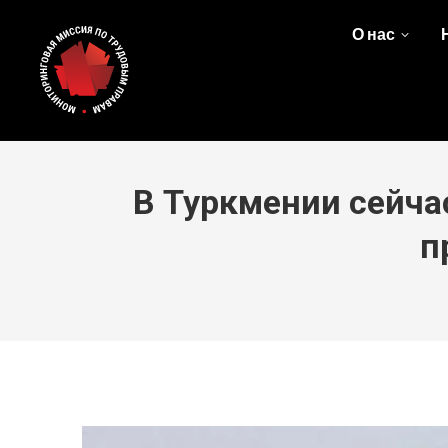
О нас
В Туркмении сейча
п