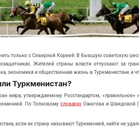
нить только с Северной Кореей. В бывшую советскую ре
возащитниках. Жителей страны власти отпускают за гран
ка, экономика и общественная жизнь в Туркменистане и чт
или Туркменистан?
ран мира, утверждаемому Росстандартом, «правильное» 
уркменией. По Толковому
словарю
Ожегова и Шведовой (
тана, если их страну называют Туркменией, найти не удал