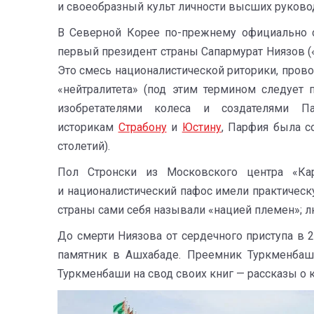
и своеобразный культ личности высших руково
В Северной Корее по-прежнему официально с
первый президент страны Сапармурат Ниязов («
Это смесь националистической риторики, пров
«нейтралитета» (под этим термином следует
изобретателями колеса и создателями 
историкам
Страбону
и
Юстину
, Парфия была с
столетий).
Пол Стронски из Московского центра «К
и националистический пафос имели практическ
страны сами себя называли «нацией племен»; лю
До смерти Ниязова от сердечного приступа в 2
памятник в Ашхабаде. Преемник Туркменбаши
Туркменбаши на свод своих книг — рассказы о 