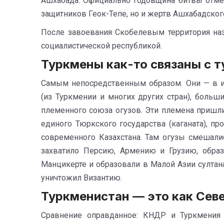
Ашхабада. Официально годовщина битвы отмеча
защитников Геок-Тепе, но и жертв Ашхабадского
После завоевания Скобелевым территория на
социалистической республикой.
Туркмены как-то связаны с 
Самым непосредственным образом. Они — в и
(из Туркмении и многих других стран), больш
племенного союза огузов. Эти племена пришли
единого Тюркского государства (каганата), пр
современного Казахстана. Там огузы смешали
захватило Персию, Армению и Грузию, обра
Манцикерте и образовали в Малой Азии султан
уничтожил Византию.
Туркменистан — это как Севе
Сравнение оправданное: КНДР и Туркмения 