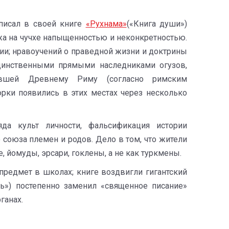
писал в своей книге
«Рухнама»
(«Книга души»)
ожа на чучхе напыщенностью и неконкретностью.
ии; нравоучений о праведной жизни и доктрины
единственными прямыми наследниками огузов,
явшей Древнему Риму (согласно римским
рки появились в этих местах через несколько
яда культ личности, фальсификация истории
союза племен и родов. Дело в том, что жители
 йомуды, эрсари, гоклены, а не как туркмены.
 предмет в школах; книге воздвигли гигантский
ь») постепенно заменил «священное писание»
ганах.