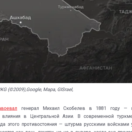
 (©2009),Google, Mapa, GISrael,
авоевал
генерал Михаил Скобелев в 1881 году — 
 влияния в Центральной Азии. В современной туркме
зода этого противостояния — штурма русскими войсками