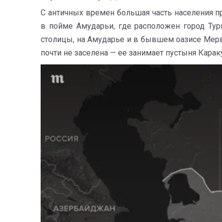
С античных времен большая часть населения пр
в пойме Амударьи, где расположен город Тур
столицы, на Амударье и в бывшем оазисе Мерв 
почти не заселена — ее занимает пустыня Кара