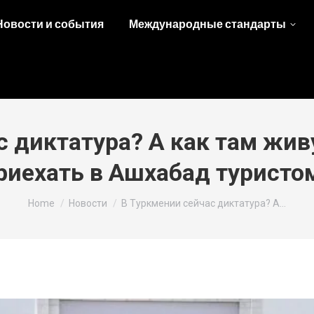
Новости и события
Международные стандарты
с диктатура? А как там жи
риехать в Ашхабад туристо
You are here:
Home
Новости
В Туркмении сейчас диктатура? А…