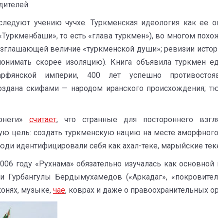
дителей.
ледуют учению чучхе. Туркменская идеология как ее о
Туркменбаши», то есть «глава туркмен»), во многом пох
озглашающей величие «туркменской души»; ревизии истор
 понимать скорее изоляцию). Книга объявила туркмен 
Парфянской империи, 400 лет успешно противосто
оздана скифами — народом иранского происхождения; тю
арнеги»
считает
, что странные для постороннего взгл
ую цель: создать туркменскую нацию на месте аморфного 
ди идентифицировали себя как ахал-теке, марыйские теке,
006 году «Рухнама» обязательно изучалась как основной
 Гурбангулы Бердымухамедов («Аркадаг», «покровител
конях, музыке,
чае
, коврах и даже о правоохранительных ор