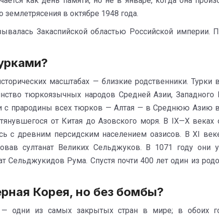
ется как день памяти, но не в январе, когда она произ
 землетрясения в октябре 1948 года.
зывалась Закаспийской областью Российской империи. П
турками?
сторических масштабах — близкие родственники. Турки 
инство тюркоязычных народов Средней Азии, Западного 
 с прародины всех тюрков — Алтая — в Среднюю Азию в V
отянувшегося от Китая до Азовского моря. В IX—X веках
сь с древним персидским населением оазисов. В XI ве
зовав султанат Великих Сельджуков. В 1071 году они 
ат Сельджукидов Рума. Спустя почти 400 лет один из ро
рная Корея, но без бомбы?
— одни из самых закрытых стран в мире; в обоих го