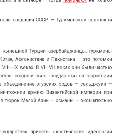
ошла, а в октябре — тогда
поминают
не только
осле создания СССР — Туркменской советской
в нынешней Турции, азербайджанцы, туркмены
Китая, Афганистана и Пакистана — это потомки
III—IX веках. В VI—VII веках они были частью
 огузы создали свое государство на территории
ке объединение огузских родов — сельджуки —
уничтожили армию Византийской империи при
дов тюрок Малой Азии — османы — окончательно
сударствах приняты экзотические идеологии