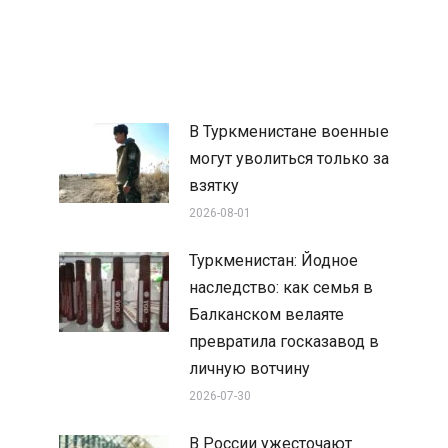
В Туркменистане военные
могут уволиться только за
взятку
2026-08-01
Туркменистан: Йодное
наследство: как семья в
Балканском велаяте
превратила госказавод в
личную вотчину
2026-07-30
В России ужесточают