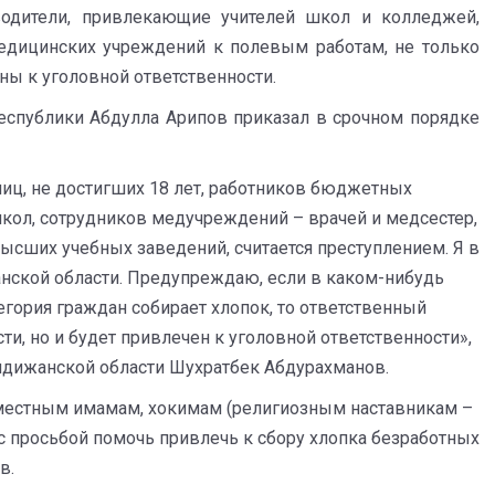
водители, привлекающие учителей школ и колледжей,
медицинских учреждений к полевым работам, не только
ны к уголовной ответственности.
еспублики Абдулла Арипов приказал в срочном порядке
лиц, не достигших 18 лет, работников бюджетных
школ, сотрудников медучреждений – врачей и медсестер,
ысших учебных заведений, считается преступлением. Я в
нской области. Предупреждаю, если в каком-нибудь
тегория граждан собирает хлопок, то ответственный
и, но и будет привлечен к уголовной ответственности»,
Андижанской области Шухратбек Абдурахманов.
к местным имамам, хокимам (религиозным наставникам –
 с просьбой помочь привлечь к сбору хлопка безработных
в.