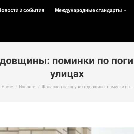
Новости и события
Международные стандарты
одовщины: поминки по поги
улицах
You are here:
Home
Новости
Жанаозен накануне годовщины: поминки по…