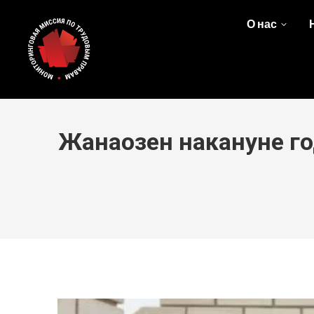
О нас
Жанаозен накануне г