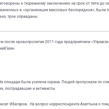
риговорены к тюремному заключению на срок от пяти до с
 обвиненных в «организации массовых беспорядков», были
вно, трое оправданы.
м после кровопролития 2011 года предприятием «Управл
найГаза».
На площади была усилена охрана. Людей пропускали по сп
их, пострадавшие и активисты
сат Ибагаров. На вопрос корреспондента Азаттыка о том, к