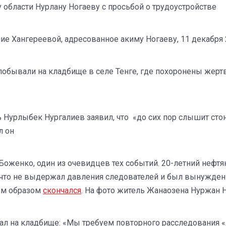
у области Нурлану Ногаеву с просьбой о трудоустройстве
е Хангереевой, адресованное акиму Ногаеву, 11 декабря 
побывали на кладбище в селе Тенге, где похоронены жер
ь Нурлыбек Нургалиев заявил, что «до сих пор слышит ст
л он
оженко, один из очевидцев тех событий. 20-летний нефтян
, что не выдержал давления следователей и был вынужден
ым образом
скончался
. На фото житель Жанаозена Нуржан 
ал на кладбище: «Мы требуем повторного расследования «