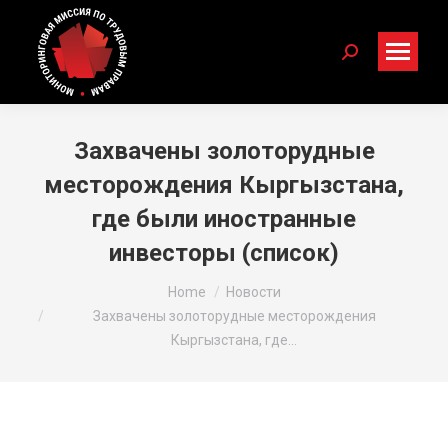
Search:
Захвачены золоторудные
месторождения Кыргызстана,
где были иностранные
инвесторы (список)
You are here:
Home
Новости
Захвачены золоторудные месторождения
Кыргызстана, где…