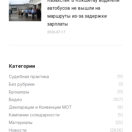
Казахстан: В Кокшетау водители
автобусов не вышли на
маршруты из-за задержки
зарплаты
2026-07-17
Категории
Cудебная практика
(11)
Без рубрики
(1)
Брошюры
(11)
Видео
(107)
Декларации и Конвенции МОТ
(9)
Кампании солидарности
(5)
Материалы
(25)
Новости
(2836)