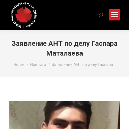
Search:
Заявление АНТ по делу Гаспара
Маталаева
You are here:
Home
Новости
Заявление АНТ по делу Гаспара…