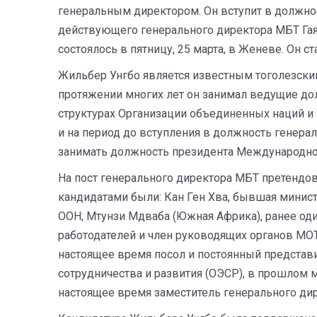
генеральным директором. Он вступит в должнос
действующего генерального директора МБТ Гая 
состоялось в пятницу, 25 марта, в Женеве. Он 
Жильбер Унгбо является известным тоголезски
протяжении многих лет он занимал ведущие до
структурах Организации объединенных наций и
и на период до вступления в должность генер
занимать должность президента Международног
На пост генерального директора МБТ претендов
кандидатами были: Кан Ген Хва, бывшая минис
ООН; Мтунзи Мдваба (Южная Африка), ранее од
работодателей и член руководящих органов МОТ
настоящее время посол и постоянный представ
сотрудничества и развития (ОЭСР), в прошлом м
настоящее время заместитель генерального ди