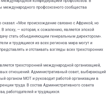
а Международной конфедерацией профсоюзов. В
ны международного профсоюзного сообщества
.
о сказал: «Мое происхождение связано с Африкой, но
В эпоху, — которая, к сожалению, является эпохой
адачу стать объединяющим генеральным директором».
тели и трудящиеся из всех регионов мира могут и
редставлять и отстаивать взгляды всех трехсторонних
вляется трехсторонней международной организацией,
овых отношений. Административный совет, выбирающий
ный органом МОТ и руководит работой организации в
нции труда. В состав Административного совета
а, работодателей и трудящихся.