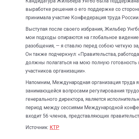
Кандидатура Жильбера Унгбо была поддержан
выработке решения о его поддержке со сторо
принимала участие Конфедерация труда России
Выступая после своего избрания, Жильбер Унгб
мои подходы опираются на глобальное видение. 
разобщения, — я ставлю перед собою четкую з
Он также подчеркнул: «Правительства, работода
должны полагаться на мою полную готовность п
участников организации».
Напомним, Международная организация труда я
занимающейся вопросами регулирования труд
генерального директора, является исполнитель
период между сессиями Международной конфере
входит 56 членов, представляющих правительств
Источник:
КТР