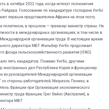
ть в октябре 2022 года, когда истекут полномочия
Райдера. Голосование по кандидатуре господина Унгбо
станет первым представителем Африки на этом посту.
м политиком, в прошлом — премьер-министр страны. На
лжности в международных организациях, в том числе в
 Международной организации труда. В настоящее время
ального директора МБТ Жильбер Унгбо продолжает
о фонда сельскохозяйственного развития (IFAD).
ало пять кандидатов. Помимо Унгбо, другими
тр иностранных дел Республики Корея и функционер
ин из руководителей Международной организации
 со стороны работодателей; Мюриэль Пенико, в
итель Франции при Организации экономического
инистр труда Франции; Грег Вайнс (Австралия), в
ректора МБТ.