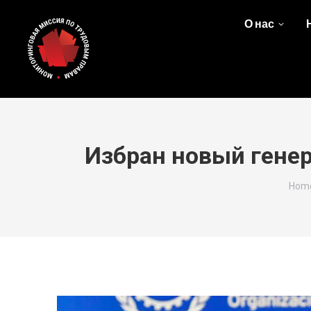
О нас
Избран новый гене
You 
Hom