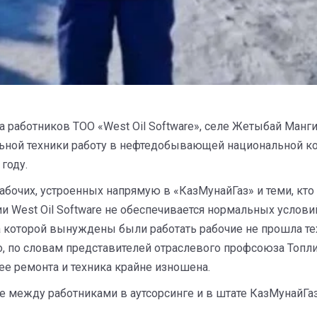
а работников ТОО «West Oil Software», селе Жетыбай Мангис
ьной техники работу в нефтедобывающей национальной к
году.
абочих, устроенных напрямую в «КазМунайГаз» и теми, кто
 West Oil Software не обеспечивается нормальных услови
а которой вынуждены были работать рабочие не прошла тех
о, по словам представителей отраслевого профсоюза Топ
ее ремонта и техника крайне изношена.
те между работниками в аутсорсинге и в штате КазМунайГа