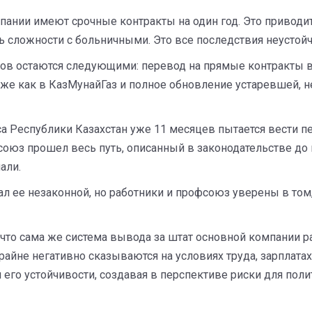
ании имеют срочные контракты на один год. Это приводит к
ь сложности с больничными. Это все последствия неустойч
иков остаются следующими: перевод на прямые контракты
же как в КазМунайГаз и полное обновление устаревшей, н
 Республики Казахстан уже 11 месяцев пытается вести 
союз прошел весь путь, описанный в законодательстве до
али.
нал ее незаконной, но работники и профсоюз уверены в том
что сама же система вывода за штат основной компании ра
райне негативно сказываются на условиях труда, зарплатах 
его устойчивости, создавая в перспективе риски для поли