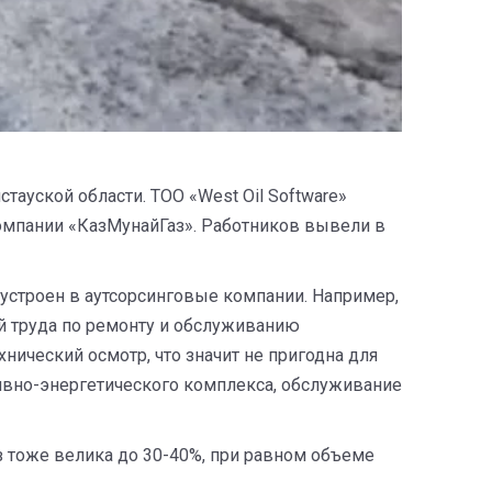
тауской области. ТОО «West Oil Software»
омпании «КазМунайГаз». Работников вывели в
 устроен в аутсорсинговые компании. Например,
й труда по ремонту и обслуживанию
нический осмотр, что значит не пригодна для
ливно-энергетического комплекса, обслуживание
з тоже велика до 30-40%, при равном объеме