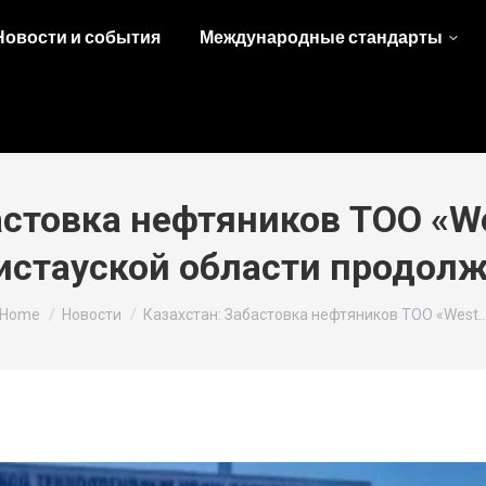
Новости и события
Международные стандарты
астовка нефтяников ТОО «Wes
истауской области продолж
You are here:
Home
Новости
Казахстан: Забастовка нефтяников ТОО «West