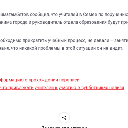
 Аймагамбетов сообщил, что учителей в Семее по поручени
макима города и руководитель отдела образования будут п
 необходимо прекратить учебный процесс, не давали – заня
ил, что никакой проблемы в этой ситуации он не видит.
информацию о прохождении переписи
 что привлекать учителей к участию в субботниках нельзя