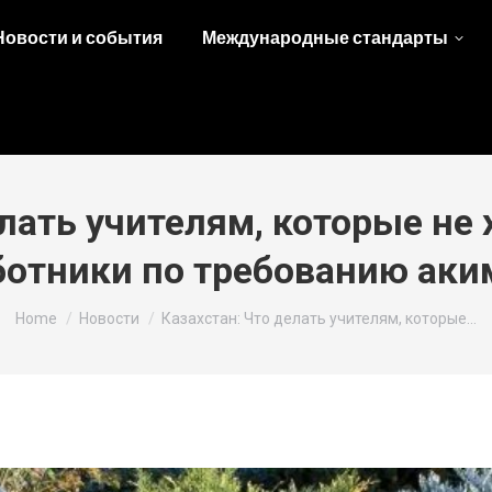
Новости и события
Международные стандарты
елать учителям, которые не 
ботники по требованию аки
You are here:
Home
Новости
Казахстан: Что делать учителям, которые…