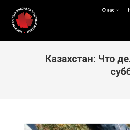
О нас
Казахстан: Что д
суб