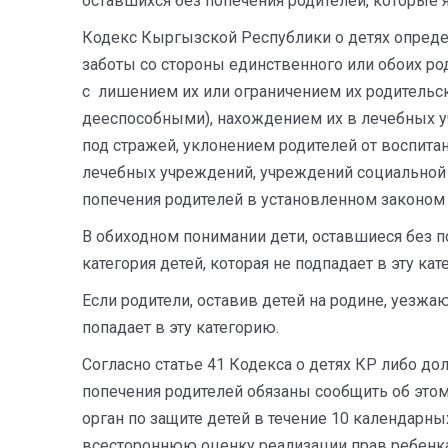
оставшихся без попечения родителей, которые 
Кодекс Кыргызской Республики о детях определ
заботы со стороны единственного или обоих род
с лишением их или ограничением их родительс
дееспособными), нахождением их в лечебных у
под стражей, уклонением родителей от воспитан
лечебных учреждений, учреждений социальной 
попечения родителей в установленном законом
В обиходном понимании дети, оставшиеся без по
категория детей, которая не подпадает в эту кат
Если родители, оставив детей на родине, уезжа
попадает в эту категорию.
Согласно статье 41 Кодекса о детях КР либо д
попечения родителей обязаны сообщить об это
орган по защите детей в течение 10 календарн
всестороннюю оценку реализации прав ребенка,