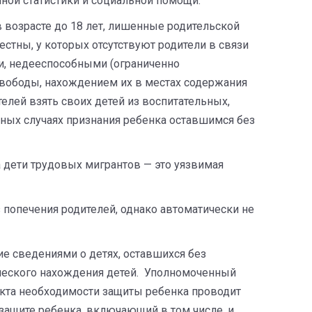
ной статистики и социальной помощи.
в возрасте до 18 лет, лишенные родительской
естны, у которых отсутствуют родители в связи
и, недееспособными (ограниченно
вободы, нахождением их в местах содержания
телей взять своих детей из воспитательных,
ных случаях признания ребенка оставшимся без
 а дети трудовых мигрантов — это уязвимая
з попечения родителей, однако автоматически не
е сведениями о детях, оставшихся без
ического нахождения детей. Уполномоченный
акта необходимости защиты ребенка проводит
защите ребенка, включающий в том числе, и