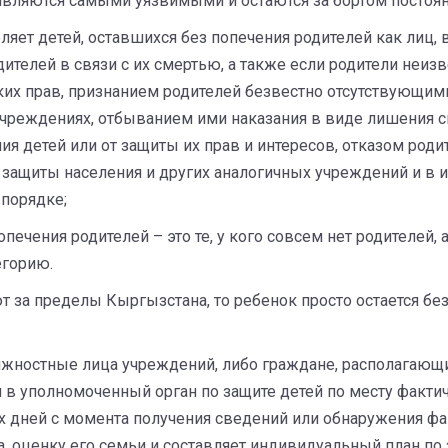
являются самыми уязвимыми и остаются за бортом постоян
яет детей, оставшихся без попечения родителей как лиц, 
ителей в связи с их смертью, а также если родители неизв
ких прав, признанием родителей безвестно отсутствующим
чреждениях, отбыванием ими наказания в виде лишения с
ия детей или от защиты их прав и интересов, отказом роди
защиты населения и других аналогичных учреждений и в и
 порядке;
печения родителей – это те, у кого совсем нет родителей,
егорию.
ют за пределы Кыргызстана, то ребенок просто остается бе
олжностные лица учреждений, либо граждане, располагающи
м в уполномоченный орган по защите детей по месту факт
ых дней с момента получения сведений или обнаружения ф
 оценку его семьи и составляет индивидуальный план по 