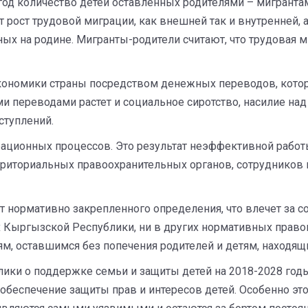
од количество детей оставленных родителями – мигрантам
рост трудовой миграции, как внешней так и внутренней, а
ных на родине. Мигранты-родители считают, что трудовая 
экономики страны посредством денежных переводов, кото
 переводами растет и социальное сиротство, насилие над
ступлений.
рационных процессов. Это результат неэффективной рабо
ерриториальных правоохранительных органов, сотрудников
т нормативно закрепленного определения, что влечет за с
ях Кыргызской Республики, ни в других нормативных право
ям, оставшимся без попечения родителей и детям, находящ
ки о поддержке семьи и защиты детей на 2018-2028 годы 
обеспечение защиты прав и интересов детей. Особенно это 