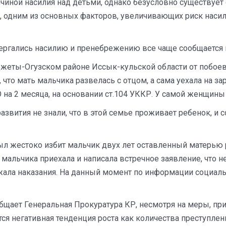
чиной насилия над детьми, однако безусловно существует
о, одним из основных факторов, увеличивающих риск наси
ергались насилию и пренебрежению все чаще сообщается 
в Джеты-Огузском районе Иссык-кульской области от побое
что мать мальчика развелась с отцом, а сама уехала на за
на 2 месяца, на основании ст.104 УККР. У самой женщины 
азвития не знали, что в этой семье проживает ребенок, и
ыл жестоко избит мальчик двух лет оставленный матерью р
мальчика приехала и написала встречное заявление, что н
жала наказания. На данный момент по информации социал
общает Генеральная Прокуратура КР, несмотря на меры, п
ется негативная тенденция роста как количества преступл