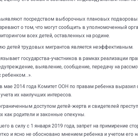
х выявляют посредством выборочных плановых подворовы
зревают о том, что могут сообщить в уполномоченный ор
торингом всех детей, оставленных на родине.
ению детей трудовых мигрантов является неэффективным.
язывает государства-участников в рамках реализации пра
упреждение, выявление, сообщение, передачу на рассмо
с ребенком…».
 мае 2014 года Комитет ООН по правам ребенка выразил
учета их наилучших интересов.
граниченным доступом детей-жертв и свидетелей преступ
их как родители и законные опекуны.
го в силу с 1 января 2019 года, запрет на примирение ст
тко и ясно не обосновано мнением ребенка и учетом его н