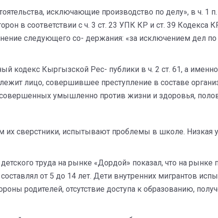
тоятельства, исключающие производство по делу», в ч. 1 
он в соответствии с ч. 3 ст. 23 УПК КР и ст. 39 Кодекса К
ополнение следующего со- держания: «за исключением дел 
ый кодекс Кыргызской Рес- публики в ч. 2 ст. 61, а имен
одлежит лицо, совершившее преступление в составе органи
 совершенных умышленно против жизни и здоровья, поло
м их сверстники, испытывают проблемы в школе. Низкая ус
етского труда на рынке «Дордой» показал, что на рынке
й составлял от 5 до 14 лет. Дети внутренних мигрантов ис
тороны родителей, отсутствие доступа к образованию, пол