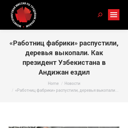
Search:
«Работниц фабрики» распустили,
деревья выкопали. Как
президент Узбекистана в
Андижан ездил
You are here:
Home
Новости
«Работниц фабрики» распустили, деревья выкопали.…