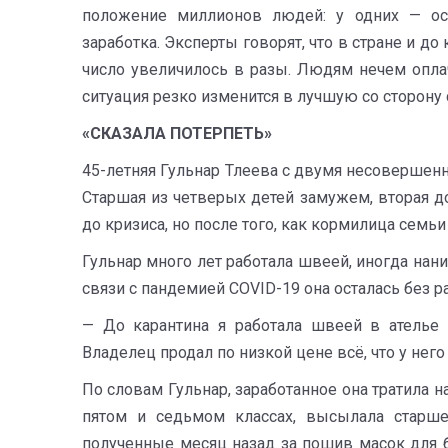
положение миллионов людей: у одних — ост
заработка. Эксперты говорят, что в стране и до
число увеличилось в разы. Людям нечем оплачи
ситуация резко изменится в лучшую со сторону 
«СКАЗАЛА ПОТЕРПЕТЬ»
45-летняя Гульнар Тлеева с двумя несовершен
Старшая из четверых детей замужем, вторая д
до кризиса, но после того, как кормилица семь
Гульнар много лет работала швеей, иногда нан
связи с пандемией COVID-19 она осталась без р
— До карантина я работала швеей в ателье 
Владелец продал по низкой цене всё, что у него
По словам Гульнар, заработанное она тратила н
пятом и седьмом классах, высылала старше
полученные месяц назад за пошив масок для 