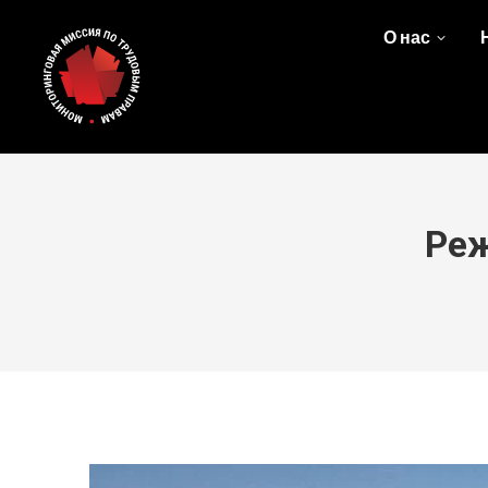
О нас
Реж