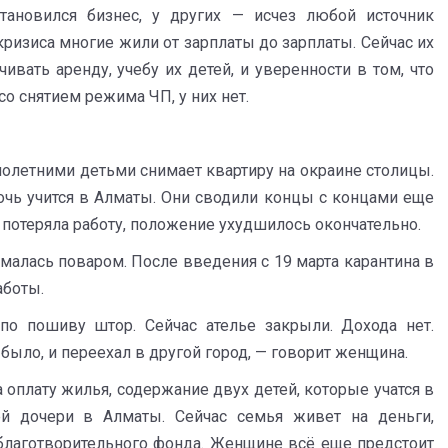
ановился бизнес, у других — исчез любой источник
 кризиса многие жили от зарплаты до зарплаты. Сейчас их
вать аренду, учебу их детей, и уверенности в том, что
со снятием режима ЧП, у них нет.
нолетними детьми снимает квартиру на окраине столицы.
очь учится в Алматы. Они сводили концы с концами еще
и потеряла работу, положение ухудшилось окончательно.
ималась поваром. После введения с 19 марта карантина в
аботы.
по пошиву штор. Сейчас ателье закрыли. Дохода нет.
 было, и переехал в другой город, — говорит женщина.
а оплату жилья, содержание двух детей, которые учатся в
й дочери в Алматы. Сейчас семья живет на деньги,
благотворительного фонда. Женщине всё еще предстоит