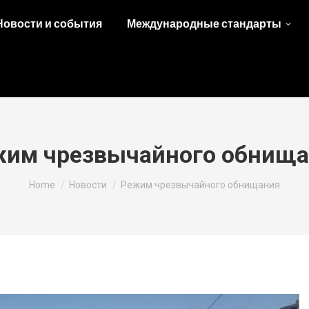
Новости и события
Международные стандарты
им чрезвычайного обнищ
You are here:
Home
Новости
Режим чрезвычайного обнищания