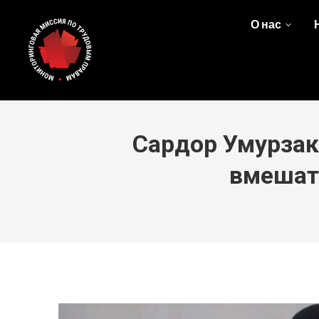
О нас
Сардор Умурзак
вмешате