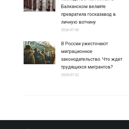
Балканском велаяте
превратила госказавод в
личную вотчину
2026-07-30
В России ужесточают
миграционное
законодательство. Что ждет
трудящихся мигрантов?
2026-07-22