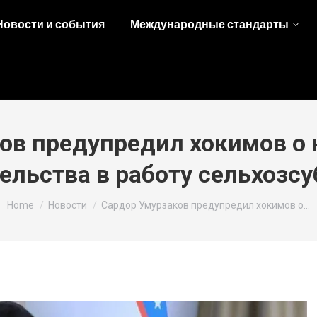
Новости и события
Международные стандарты
ов предупредил хокимов о
льства в работу сельхозс
You are here:
Home
Новости
Сардор Умурзаков предупредил хокимов о…