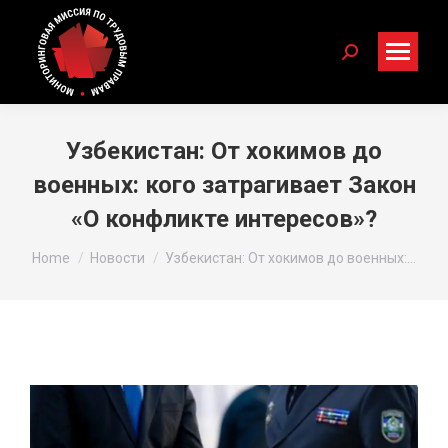
Search:
Узбекистан: От хокимов до
военных: кого затрагивает Закон
«О конфликте интересов»?
You are here:
Home
Новости
Узбекистан: От хокимов до военных:…