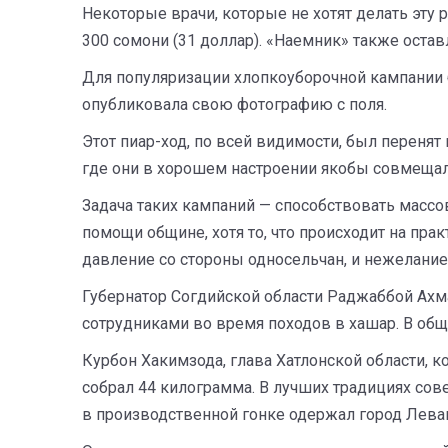
Некоторые врачи, которые не хотят делать эту р
300 сомони (31 доллар). «Наемник» также оста
Для популяризации хлопкоуборочной кампании
опубликовала свою фотографию с поля.
Этот пиар-ход, по всей видимости, был переня
где они в хорошем настроении якобы совмещал
Задача таких кампаний — способствовать масс
помощи общине, хотя то, что происходит на пра
давление со стороны односельчан, и нежелани
Губернатор Согдийской области Раджаббой Ахм
сотрудниками во время походов в хашар. В общ
Курбон Хакимзода, глава Хатлонской области, ко
собрал 44 килограмма. В лучших традициях со
в производственной гонке одержал город Левака