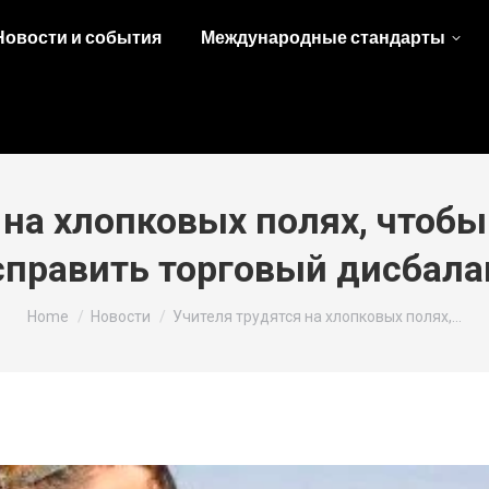
Новости и события
Международные стандарты
 на хлопковых полях, чтоб
справить торговый дисбала
You are here:
Home
Новости
Учителя трудятся на хлопковых полях,…