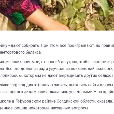
нуждают собирать. При этом все проигрывают, но правит
неторгового баланса.
ктических приемов, от просьб до угроз, чтобы заставить 
я. Все это делается ради улучшения показателей экспорта
 Хлопкоробы, которым не дают выращивать другие сельхоз
sianet.org под диктофонную запись, пытались найти плюсы 
ропагандистские кампании оказались успешными — по крайн
школе в Гафуровском районе Согдийской области, сказала, 
пущенное, решив некоторые насущные вопросы.