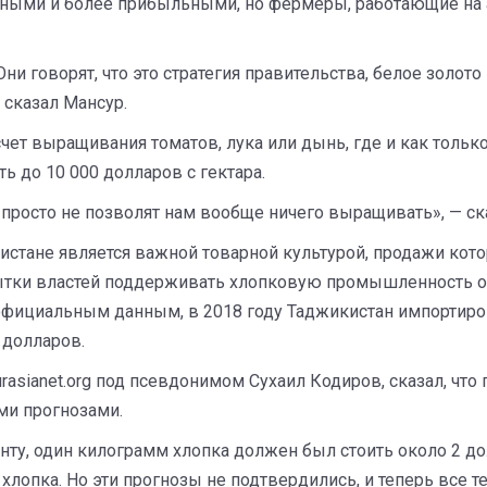
ными и более прибыльными, но фермеры, работающие на а
ни говорят, что это стратегия правительства, белое золото
 сказал Мансур.
ет выращивания томатов, лука или дынь, где и как только
ь до 10 000 долларов с гектара.
просто не позволят нам вообще ничего выращивать», — ска
кистане является важной товарной культурой, продажи кото
опытки властей поддерживать хлопковую промышленность 
официальным данным, в 2018 году Таджикистан импортиров
 долларов.
urasianet.org под псевдонимом Сухаил Кодиров, сказал, ч
ми прогнозами.
ту, один килограмм хлопка должен был стоить около 2 до
хлопка. Но эти прогнозы не подтвердились, и теперь все т