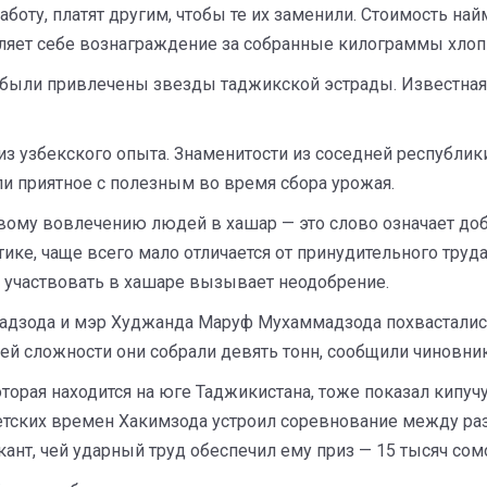
аботу, платят другим, чтобы те их заменили. Стоимость на
вляет себе вознаграждение за собранные килограммы хлоп
 были привлечены звезды таджикской эстрады. Известная
т из узбекского опыта. Знаменитости из соседней республи
и приятное с полезным во время сбора урожая.
овому вовлечению людей в хашар — это слово означает до
ктике, чаще всего мало отличается от принудительного труд
е участвовать в хашаре вызывает неодобрение.
адзода и мэр Худжанда Маруф Мухаммадзода похвастались
ей сложности они собрали девять тонн, сообщили чиновник
торая находится на юге Таджикистана, тоже показал кипучу
ветских времен Хакимзода устроил соревнование между ра
нт, чей ударный труд обеспечил ему приз — 15 тысяч сомон