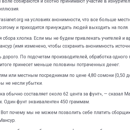
ей воле собираются и охотно принимают участие в изнури
 иллюзия.
asianet.org на условиях анонимности, что все больше мес
поэтому и приходится принуждать людей выходить на поля.
сбора хлопка. Если мы не будем привлекать учителей и вр
Мансур (имя изменено, чтобы сохранить анонимность источн
 дорого. По подсчетам производителей, обработка одного 
 в итоге принесет меньше половины потраченных денег.
м или местным посредникам по цене 4,80 сомони (0,50 до
ы не несли убытки.
 обычно составляет около 62 цента за фунт», — сказал М
. Один фунт эквивалентен 450 граммам.
в. Вот почему мы не можем позволить себе платить сборщи
Мансур.