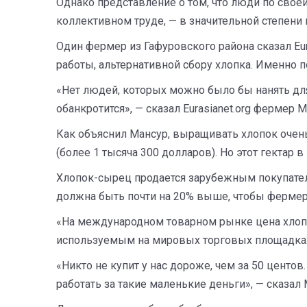
Однако представление о том, что люди по сво
коллективном труде, — в значительной степени
Один фермер из Гафуровского района сказал Eur
работы, альтернативной сбору хлопка. Именно 
«Нет людей, которых можно было бы нанять для 
обанкротится», — сказал Eurasianet.org фермер 
Как объяснил Мансур, выращивать хлопок очень
(более 1 тысяча 300 долларов). Но этот гектар
Хлопок-сырец продается зарубежным покупателя
должна быть почти на 20% выше, чтобы фермер
«На международном товарном рынке цена хлопка
используемым на мировых торговых площадках
«Никто не купит у нас дороже, чем за 50 центо
работать за такие маленькие деньги», — сказал 