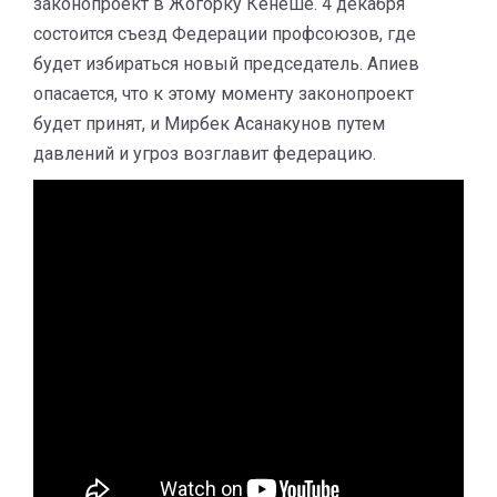
законопроект в Жогорку Кенеше. 4 декабря
состоится съезд Федерации профсоюзов, где
будет избираться новый председатель. Апиев
опасается, что к этому моменту законопроект
будет принят, и Мирбек Асанакунов путем
давлений и угроз возглавит федерацию.