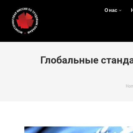
О нас
Глобальные станд
You
Ho