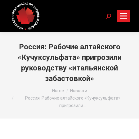
Search:
Россия: Рабочие алтайского
«Кучуксульфата» пригрозили
руководству «итальянской
забастовкой»
You are here:
Home
Новости
Россия: Рабочие алтайского «Кучуксульфата»
пригрозили…