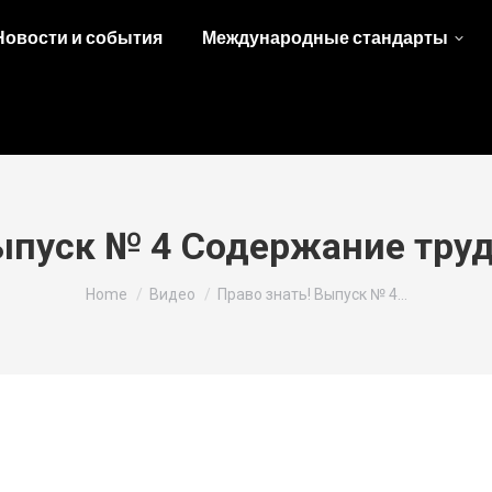
Новости и события
Международные стандарты
ыпуск № 4 Содержание тру
You are here:
Home
Видео
Право знать! Выпуск № 4…