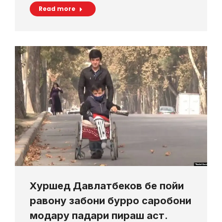
Read more
Хуршед Давлатбеков бе пойи
равону забони бурро саробони
модару падари пираш аст.