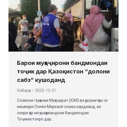
Барои муҳоҷирони бандмондаи
тоҷик дар Қазоқистон “долони
сабз” кушоданд
Хабарҳо
2020-10-31
Созмони Ҷаҳонии Муҳоҷират (IOM) ва ҳукуматҳои се
кишвари Осиёи Марказӣ созиш кардаанд, ки
охири ҳар моҳ шаҳрвандони бандмондаи
Тоҷикистонро дар…