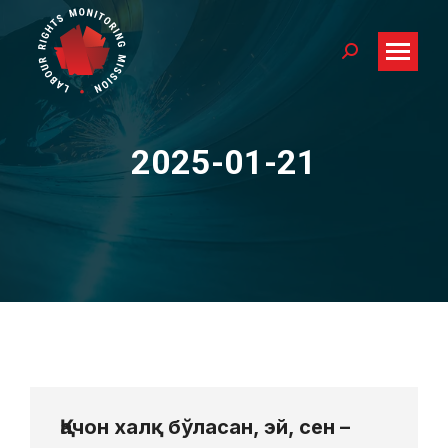
Search:
2025-01-21
You are here:
Қачон халқ бўласан, эй, сен –