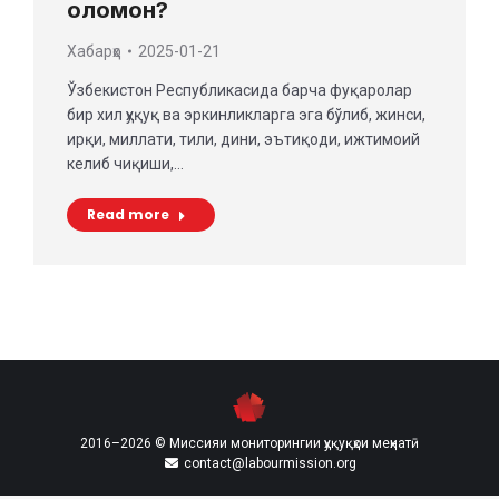
оломон?
Хабарҳо
2025-01-21
Ўзбекистон Республикасида барча фуқаролар
бир хил ҳуқуқ ва эркинликларга эга бўлиб, жинси,
ирқи, миллати, тили, дини, эътиқоди, ижтимоий
келиб чиқиши,…
Read more
2016–2026 © Миссияи мониторингии ҳуқуқҳои меҳнатӣ
contact@labourmission.org