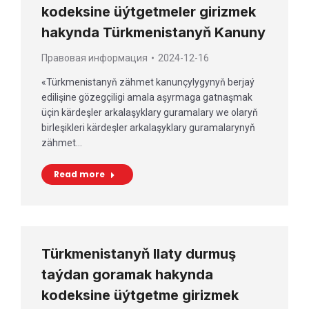
kodeksine üýtgetmeler girizmek
hakynda Türkmenistanyň Kanuny
Правовая информация
2024-12-16
«Türkmenistanyň zähmet kanunçylygynyň berjaý
edilişine gözegçiligi amala aşyrmaga gatnaşmak
üçin kärdeşler arkalaşyklary guramalary we olaryň
birleşikleri kärdeşler arkalaşyklary guramalarynyň
zähmet…
Read more
Türkmenistanyň Ilaty durmuş
taýdan goramak hakynda
kodeksine üýtgetme girizmek