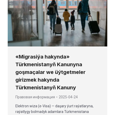
«Migrasiýa hakynda»
Türkmenistanyň Kanunyna
goşmaçalar we üýtgetmeler
girizmek hakynda
Türkmenistanyň Kanuny
Правовая информация
2025-04-24
Elektron wiza (e-Visa) — daşary ýurt raýatlaryna,
raýatlygy bolmadyk adamlara Türkmenistana