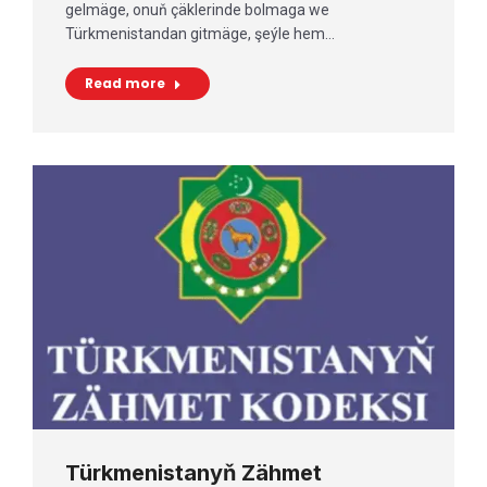
gelmäge, onuň çäklerinde bolmaga we
Türkmenistandan gitmäge, şeýle hem…
Read more
Türkmenistanyň Zähmet