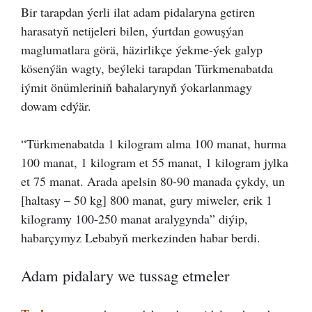
Bir tarapdan ýerli ilat adam pidalaryna getiren
harasatyň netijeleri bilen, ýurtdan gowuşýan
maglumatlara görä, häzirlikçe ýekme-ýek galyp
kösenýän wagty, beýleki tarapdan Türkmenabatda
iýmit önümleriniň bahalarynyň ýokarlanmagy
dowam edýär.
“Türkmenabatda 1 kilogram alma 100 manat, hurma
100 manat, 1 kilogram et 55 manat, 1 kilogram jylka
et 75 manat. Arada apelsin 80-90 manada çykdy, un
[haltasy – 50 kg] 800 manat, gury miweler, erik 1
kilogramy 100-250 manat aralygynda” diýip,
habarçymyz Lebabyň merkezinden habar berdi.
Adam pidalary we tussag etmeler