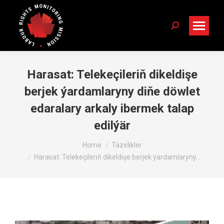
Search:
Harasat: Telekeçileriň dikeldişe
berjek ýardamlaryny diňe döwlet
edaralary arkaly ibermek talap
edilýär
You are here:
Home
Täzelikler
Harasat: Telekeçileriň dikeldişe berjek ýardamlaryny…