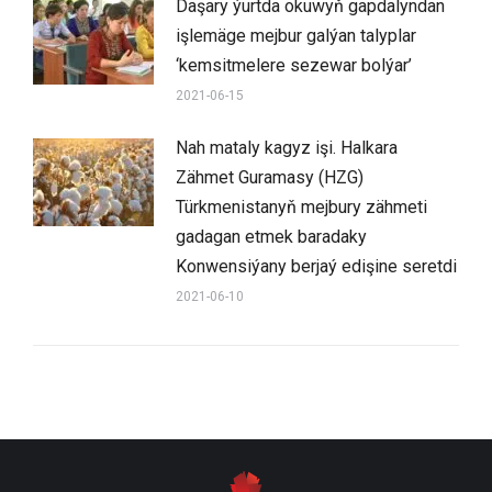
Daşary ýurtda okuwyň gapdalyndan
işlemäge mejbur galýan talyplar
‘kemsitmelere sezewar bolýar’
2021-06-15
Nah mataly kagyz işi. Halkara
Zähmet Guramasy (HZG)
Türkmenistanyň mejbury zähmeti
gadagan etmek baradaky
Konwensiýany berjaý edişine seretdi
2021-06-10