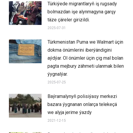
Türkiýede migrantlaryň iş rugsady
bolmazdan işe alynmagyna garşy
täze çäreler girizildi.
2025-07-31
Türkmenistan Puma we Walmart üçin
dokma önümlerini iberýändigini
aýdýar. Ol önümler üçin çig mal bolan
pagta mejbury zähmeti ulanmak bilen
ýygnalýar.
2025-07-25
Baýramalynyň polisiýasy merkezi
bazara ýygnanan onlarça telekeçä
we alyja jerime ýazdy
2021-12-15