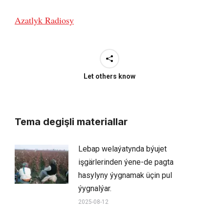
Azatlyk Radiosy
Let others know
Tema degişli materiallar
Lebap welaýatynda býujet
işgärlerinden ýene-de pagta
hasylyny ýygnamak üçin pul
ýygnalýar.
2025-08-12