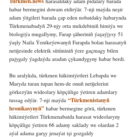
Turkmen.news
harasatdaky adam pidalary barada
habar bermegini dowam etdirýär. 7-nji maýda neşir
adam ýitgileri barada çap eden nobatdaky habarynda
Türkmenabadyň 29-njy orta mekdebiniň himiýa we
biologiýa mugallymy, Farap şäheriniň ýaşaýjysy 51
ýaşly Naila Ýenikeýewanyň Farapda bolan harasatyň
netijesinde elektrik sütüniniň ýere gaçmagy bilen
pajygaly ýagdaýda aradan çykandygyny habar berdi.
Bu aralykda, türkmen häkimiýetleri Lebapda we
Maryda turan tupan hem-de onuň netijelerini
görkezýän wideolary köpçülige ýetiren adamlary
“Türkmenistanyň
tussag edýär. 7-nji maýda
hronikasynyň”
habar bermegine görä, türkmen
häkimiýetleri Türkmenabatda harasat wideolaryny
köpçülige ýetiren 66 adamy saklady we olardan 2
aýal adama garşy jenaýat işi gozgaldy