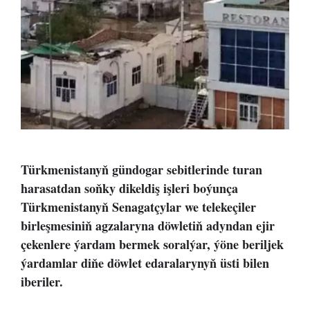
Türkmenistanyň gündogar sebitlerinde turan
harasatdan soňky dikeldiş işleri boýunça
Türkmenistanyň Senagatçylar we telekeçiler
birleşmesiniň agzalaryna döwletiň adyndan ejir
çekenlere ýardam bermek soralýar, ýöne beriljek
ýardamlar diňe döwlet edaralarynyň üsti bilen
iberiler.