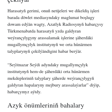
Harasatyň gerimi, onuň netijeleri we dikeldiş işleri
barada döwlet mediasyndaky maglumat boşlugy
dowam edýän wagty, Azatlyk Radiosynyň habarçysy
Türkmenabatda harasatyň yzda galdyran
weýrançylygyny arassalamak işlerine şäherdäki
mugallymçylyk institutynyň we orta hünärmen
talyplarynyň çekilýändigini habar berýär.
“Seýitnazar Seýdi adyndaky mugallymçylyk
institutynyň hem-de şäherdäki orta hünärmen
mekdepleriniň talyplary şäherde weýrançylygyň
galdyran hapalaryny mejbury arassalaýarlar” diýip,
habarçymyz aýtdy.
Azyk önümleriniň bahalary