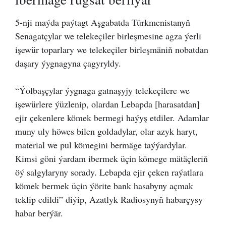
5-nji maýda paýtagt Aşgabatda Türkmenistanyň
Senagatçylar we telekeçiler birleşmesine agza ýerli
işewür toparlary we telekeçiler birleşmäniň nobatdan
daşary ýygnagyna çagyryldy.
“Ýolbaşçylar ýygnaga gatnaşyjy telekeçilere we
işewürlere ýüzlenip, olardan Lebapda [harasatdan]
ejir çekenlere kömek bermegi haýyş etdiler. Adamlar
muny uly höwes bilen goldadylar, olar azyk haryt,
material we pul kömegini bermäge taýýardylar.
Kimsi göni ýardam ibermek üçin kömege mätäçleriň
öý salgylaryny sorady. Lebapda ejir çeken raýatlara
kömek bermek üçin ýörite bank hasabyny açmak
teklip edildi” diýip, Azatlyk Radiosynyň habarçysy
habar berýär.