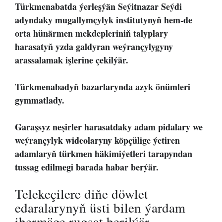
Türkmenabatda ýerleşýän Seýitnazar Seýdi
adyndaky mugallymçylyk institutynyň hem-de
orta hünärmen mekdepleriniň talyplary
harasatyň yzda galdyran weýrançylygyny
arassalamak işlerine çekilýär.
Türkmenabadyň bazarlarynda azyk önümleri
gymmatlady.
Garaşsyz neşirler harasatdaky adam pidalary we
weýrançylyk wideolaryny köpçülige ýetiren
adamlaryň türkmen häkimiýetleri tarapyndan
tussag edilmegi barada habar berýär.
Telekeçilere diňe döwlet
edaralarynyň üsti bilen ýardam
ibermäge rugsat berilýär