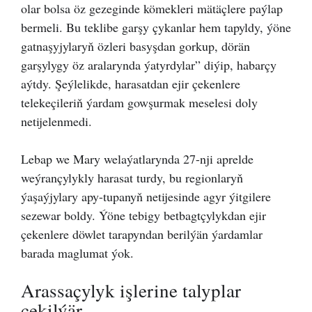
olar bolsa öz gezeginde kömekleri mätäçlere paýlap
bermeli. Bu teklibe garşy çykanlar hem tapyldy, ýöne
gatnaşyjylaryň özleri basyşdan gorkup, dörän
garşylygy öz aralarynda ýatyrdylar” diýip, habarçy
aýtdy. Şeýlelikde, harasatdan ejir çekenlere
telekeçileriň ýardam gowşurmak meselesi doly
netijelenmedi.
Lebap we Mary welaýatlarynda 27-nji aprelde
weýrançylykly harasat turdy, bu regionlaryň
ýaşaýjylary apy-tupanyň netijesinde agyr ýitgilere
sezewar boldy. Ýöne tebigy betbagtçylykdan ejir
çekenlere döwlet tarapyndan berilýän ýardamlar
barada maglumat ýok.
Arassaçylyk işlerine talyplar
çekilýär