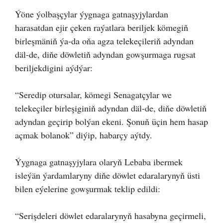
Ýöne ýolbaşçylar ýygnaga gatnaşyjylardan
harasatdan ejir çeken raýatlara beriljek kömegiň
birleşmäniň ýa-da oňa agza telekeçileriň adyndan
däl-de, diňe döwletiň adyndan gowşurmaga rugsat
beriljekdigini aýdýar:
“Seredip otursalar, kömegi Senagatçylar we
telekeçiler birleşiginiň adyndan däl-de, diňe döwletiň
adyndan geçirip bolýan ekeni. Şonuň üçin hem hasap
açmak bolanok” diýip, habarçy aýtdy.
Ýygnaga gatnaşyjylara olaryň Lebaba ibermek
isleýän ýardamlaryny diňe döwlet edaralarynyň üsti
bilen eýelerine gowşurmak teklip edildi:
“Serişdeleri döwlet edaralarynyň hasabyna geçirmeli,