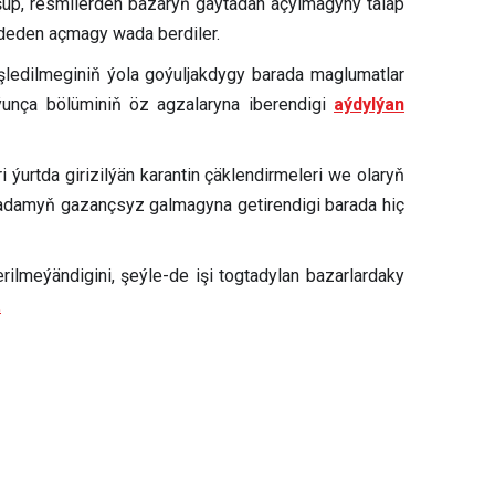
şüp, resmilerden bazaryň gaýtadan açylmagyny talap
epdeden açmagy wada berdiler.
şledilmeginiň ýola goýuljakdygy barada maglumatlar
unça bölüminiň öz agzalaryna iberendigi
aýdylýan
rtda girizilýän karantin çäklendirmeleri we olaryň
çe adamyň gazançsyz galmagyna getirendigi barada hiç
lmeýändigini, şeýle-de işi togtadylan bazarlardaky
.