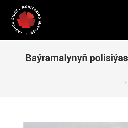
Baýramalynyň polisiýas
Y
H