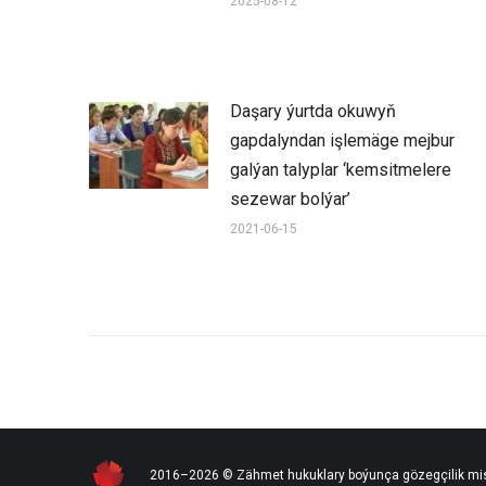
2025-08-12
Daşary ýurtda okuwyň
gapdalyndan işlemäge mejbur
galýan talyplar ‘kemsitmelere
sezewar bolýar’
2021-06-15
2016–2026 © Zähmet hukuklary boýunça gözegçilik mi