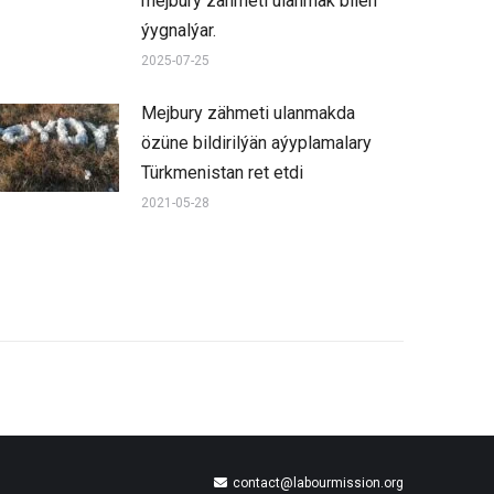
mejbury zähmeti ulanmak bilen
ýygnalýar.
2025-07-25
Mejbury zähmeti ulanmakda
özüne bildirilýän aýyplamalary
Türkmenistan ret etdi
2021-05-28
contact@labourmission.org