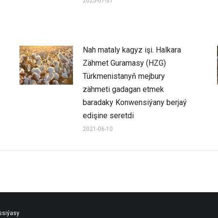
2025-07-31
Nah mataly kagyz işi. Halkara
Zähmet Guramasy (HZG)
Türkmenistanyň mejbury
zähmeti gadagan etmek
baradaky Konwensiýany berjaý
edişine seretdi
2021-06-10
ssiýasy