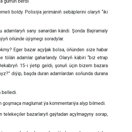
a gürrüň berdi.
eli boldy. Polisiýa jerimäniň sebäplerini olaryň “iki
bu adamlaryň sany sanardan kändi. Şonda Baýramaly
jaýyň öňünde üýşmegi soradylar.
zokmy? Eger bazar açyljak bolsa, öňünden size habar
 tölän adamlar gaharlandy. Olaryň käbiri “biz etrap
Dekabryň 15-i ýetip geldi, şonuň üçin bizem bazara
aňyz?” diýip, başda duran adamlardan soňunda durana
belledi.
an goşmaça maglumat ýa kommentariýa alyp bilmedi.
 telekeçiler bazarlaryň gaýtadan açylmagyny sorap,