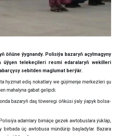
yň öňüne ýygnandy. Polisiýa bazaryň açylmagyny
 üýşen telekeçileri resmi edaralaryň wekilleri
habarçysy sebitden maglumat berýär.
lata hyzmat ediş nokatlary we güýmenje merkezleri şu
en mahalyna gabat gelipdi.
Şonda bazaryň daş töweregi öňküsi ýaly ýapyk bolsa-
 Polisiýa adamlary birnäçe gezek awtobuslara ýükläp,
ry birbada üç awtobusa mündürip başladylar. Bazara