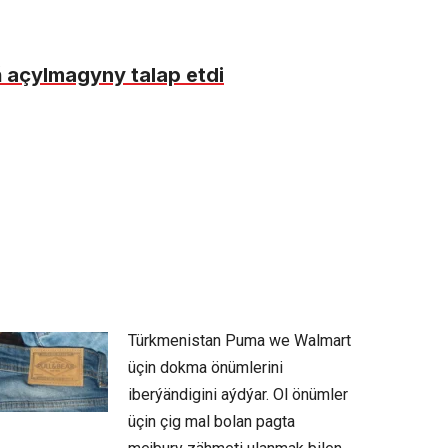
 açylmagyny talap etdi
Türkmenistan Puma we Walmart
üçin dokma önümlerini
iberýändigini aýdýar. Ol önümler
üçin çig mal bolan pagta