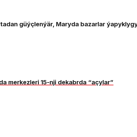
ýtadan güýçlenýär, Maryda bazarlar ýapyklyg
a merkezleri 15-nji dekabrda “açylar”