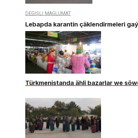
DEGIŞLI MAGLUMAT
Lebapda karantin çäklendirmeleri ga
Türkmenistanda ähli bazarlar we söwd