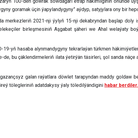
zaryň 100-den gowrak söwdagäri etrap häkimliginiň öňünde üý
glygyny goramak üçin ýapylandygyny” aýdyp, satyjylara ony bir h
da merkezleriň 2021-nji ýylyň 15-nji dekabryndan başlap doly i
lekeçiler birleşmesiniň Aşgabat şäheri we Ahal welaýaty boý
9-yň hasaba alynmandygyny tekrarlaýan türkmen häkimiýetleri ýu
e-de, bu çäklendirmeleriň ilata ýetirýän täsirleri, şol sanda nä
 gazançsyz galan raýatlara döwlet tarapyndan maddy goldaw beri
ireý tölegleriniň adatdakysy ýaly töledilýändigini
habar berdiler