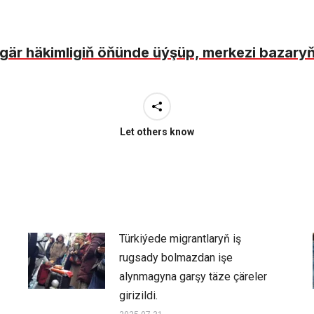
r häkimligiň öňünde üýşüp, merkezi bazaryň
Let others know
Türkiýede migrantlaryň iş
rugsady bolmazdan işe
alynmagyna garşy täze çäreler
girizildi.