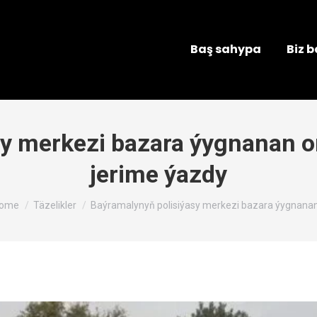
Baş sahypa
Biz 
y merkezi bazara ýygnanan on
jerime ýazdy
ou are here:
ome
Täzelikler
Baýramalynyň polisiýasy merkezi bazara ýygnana