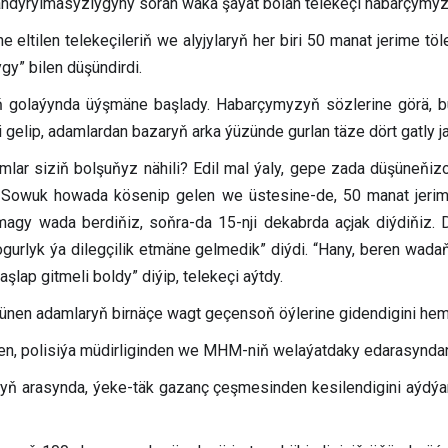
tlandyrylmasyzlygyny soran waka şaýat bolan telekeçi habarçymyz
tilen telekeçileriň we alyjylaryň her biri 50 manat jerime tölem
gy” bilen düşündirdi.
yň golaýynda üýşmäne başlady. Habarçymyzyň sözlerine görä, 
i gelip, adamlardan bazaryň arka ýüzünde gurlan täze dört gatly 
damlar siziň bolşuňyz nähili? Edil mal ýaly, gepe zada düşüneňi
i. Sowuk howada kösenip gelen we üstesine-de, 50 manat jerime
agy wada berdiňiz, soňra-da 15-nji dekabrda açjak diýdiňiz. 
ogurlyk ýa dilegçilik etmäne gelmedik” diýdi. “Hany, beren wad
aşlap gitmeli boldy” diýip, telekeçi aýtdy.
en adamlaryň birnäçe wagt geçensoň öýlerine gidendigini hem 
den, polisiýa müdirliginden we MHM-niň welaýatdaky edarasynd
 arasynda, ýeke-täk gazanç çeşmesinden kesilendigini aýdýan