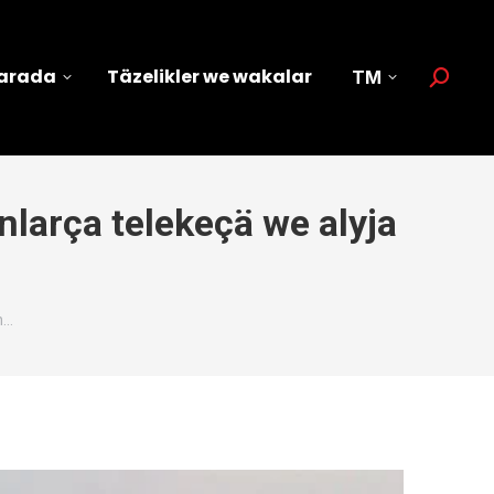
barada
Täzelikler we wakalar
TM
Search:
larça telekeçä we alyja
n…