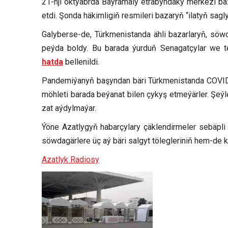
21-nji oktýabrda Baýramaly etrabyndaky merkezi ba
etdi. Şonda häkimligiň resmileri bazaryň “ilatyň sa
Galyberse-de, Türkmenistanda ähli bazarlaryň, söw
peýda boldy. Bu barada ýurduň Senagatçylar we te
hatda
bellenildi.
Pandemiýanyň başyndan bäri Türkmenistanda COVID-1
möhleti barada beýanat bilen çykyş etmeýärler. Şeýl
zat aýdylmaýar.
Ýöne Azatlygyň habarçylary çäklendirmeler sebäpli
söwdagärlere üç aý bäri salgyt tölegleriniň hem-de k
Azatlyk Radiosy