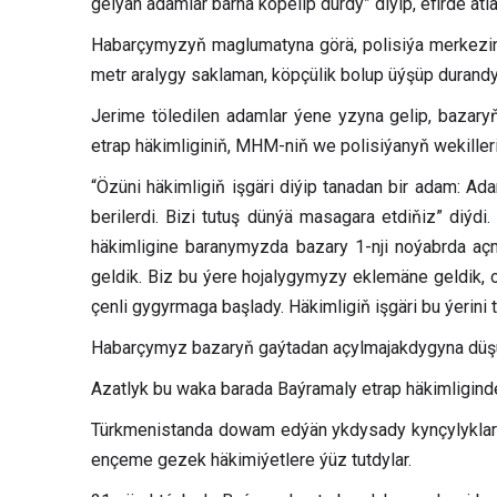
gelýän adamlar barha köpelip durdy” diýip, efirde a
Habarçymyzyň maglumatyna görä, polisiýa merkezine el
metr aralygy saklaman, köpçülik bolup üýşüp durandy
Jerime töledilen adamlar ýene yzyna gelip, bazar
etrap häkimliginiň, MHM-niň we polisiýanyň wekiller
“Özüni häkimligiň işgäri diýip tanadan bir adam: A
berilerdi. Bizi tutuş dünýä masagara etdiňiz” diýd
häkimligine baranymyzda bazary 1-nji noýabrda açm
geldik. Biz bu ýere hojalygymyzy eklemäne geldik, 
çenli gygyrmaga başlady. Häkimligiň işgäri bu ýerini t
Habarçymyz bazaryň gaýtadan açylmajakdygyna düşün
Azatlyk bu waka barada Baýramaly etrap häkimligin
Türkmenistanda dowam edýän ykdysady kynçylyklaryň
ençeme gezek häkimiýetlere ýüz tutdylar.