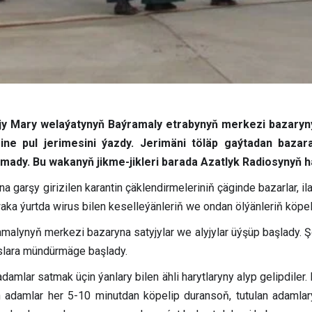
yjy Mary welaýatynyň Baýramaly etrabynyň merkezi bazaryn
ne pul jerimesini ýazdy. Jerimäni töläp gaýtadan bazara
mady. Bu wakanyň jikme-jikleri barada Azatlyk Radiosynyň 
 garşy girizilen karantin çäklendirmeleriniň çäginde bazarlar, i
ka ýurtda wirus bilen keselleýänleriň we ondan ölýänleriň köpel
malynyň merkezi bazaryna satyjylar we alyjylar üýşüp başlady. 
buslara mündürmäge başlady.
mlar satmak üçin ýanlary bilen ähli harytlaryny alyp gelipdiler.
 adamlar her 5-10 minutdan köpelip duransoň, tutulan adamla