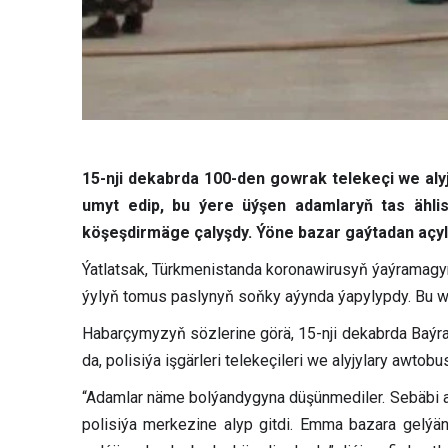
15-nji dekabrda 100-den gowrak telekeçi we al
umyt edip, bu ýere üýşen adamlaryň tas ählisi
köşeşdirmäge çalyşdy. Ýöne bazar gaýtadan açyl
Ýatlatsak, Türkmenistanda koronawirusyň ýaýramagyna
ýylyň tomus paslynyň soňky aýynda ýapylypdy. Bu wa
Habarçymyzyň sözlerine görä, 15-nji dekabrda Baýra
da, polisiýa işgärleri telekeçileri we alyjylary awto
“Adamlar näme bolýandygyna düşünmediler. Sebäbi ada
polisiýa merkezine alyp gitdi. Emma bazara gelýän