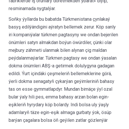
fabriklerde iş orunlary döretmekden ybarat» diýip,
resminamada nygtalýar.
Soňky ýyllarda bu babatda Türkmenistana çynlakaý
basyş edilýändigini aýratyn bellemek zerur. Köp sanly
iri kompaniýalar türkmen pagtasyny we ondan bejerilen
önümleri satyn almakdan boýun öwürdiler, çünki olar
mejbury zähmeti ulanmak bilen alynan çig maldan
peýdalanmaýarlar. Türkmen pagtasy we ondan ýasalan
dokma önümleri ABŞ-a getirmek dolulygyna gadagan
edildi. Ýurt içindäki çeşmeleriň bellemeklerine görä,
ýerli dokma senagatyň çykarýan geýimleriniň bahasy
tas on esse gymmatlapdyr. Mundan birnäçe ýyl ozal
bular ýaly hili pes, emma bahasy arzan bolan egin-
eşikleriň hyrydary köp bolardy. Indi bolsa uly ýaşly
adamlaryň täze egin-eşik almaga gurbaty ýok, ösüp
barýan çagalara bolsa öň geýilen zatlar gözlenýär