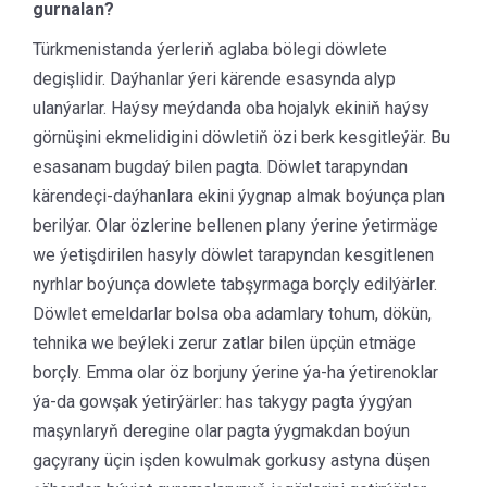
gurnalan?
Türkmenistanda ýerleriň aglaba bölegi döwlete
degişlidir. Daýhanlar ýeri kärende esasynda alyp
ulanýarlar. Haýsy meýdanda oba hojalyk ekiniň haýsy
görnüşini ekmelidigini döwletiň özi berk kesgitleýär. Bu
esasanam bugdaý bilen pagta. Döwlet tarapyndan
kärendeçi-daýhanlara ekini ýygnap almak boýunça plan
berilýar. Olar özlerine bellenen plany ýerine ýetirmäge
we ýetişdirilen hasyly döwlet tarapyndan kesgitlenen
nyrhlar boýunça dowlete tabşyrmaga borçly edilýärler.
Döwlet emeldarlar bolsa oba adamlary tohum, dökün,
tehnika we beýleki zerur zatlar bilen üpçün etmäge
borçly. Emma olar öz borjuny ýerine ýa-ha ýetirenoklar
ýa-da gowşak ýetirýärler: has takygy pagta ýygýan
maşynlaryň deregine olar pagta ýygmakdan boýun
gaçyrany üçin işden kowulmak gorkusy astyna düşen