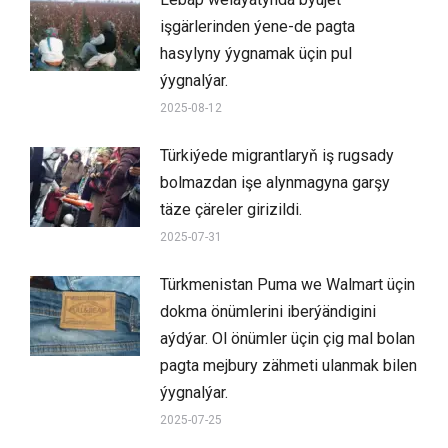
işgärlerinden ýene-de pagta
hasylyny ýygnamak üçin pul
ýygnalýar.
2025-08-12
Türkiýede migrantlaryň iş rugsady
bolmazdan işe alynmagyna garşy
täze çäreler girizildi.
2025-07-31
Türkmenistan Puma we Walmart üçin
dokma önümlerini iberýändigini
aýdýar. Ol önümler üçin çig mal bolan
pagta mejbury zähmeti ulanmak bilen
ýygnalýar.
2025-07-25