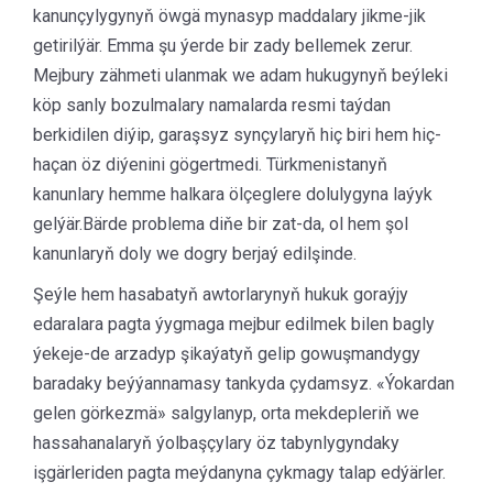
kanunçylygynyň öwgä mynasyp maddalary jikme-jik
getirilýär. Emma şu ýerde bir zady bellemek zerur.
Mejbury zähmeti ulanmak we adam hukugynyň beýleki
köp sanly bozulmalary namalarda resmi taýdan
berkidilen diýip, garaşsyz synçylaryň hiç biri hem hiç-
haçan öz diýenini gögertmedi. Türkmenistanyň
kanunlary hemme halkara ölçeglere dolulygyna laýyk
gelýär.Bärde problema diňe bir zat-da, ol hem şol
kanunlaryň doly we dogry berjaý edilşinde.
Şeýle hem hasabatyň awtorlarynyň hukuk goraýjy
edaralara pagta ýygmaga mejbur edilmek bilen bagly
ýekeje-de arzadyp şikaýatyň gelip gowuşmandygy
baradaky beýýannamasy tankyda çydamsyz. «Ýokardan
gelen görkezmä» salgylanyp, orta mekdepleriň we
hassahanalaryň ýolbaşçylary öz tabynlygyndaky
işgärleriden pagta meýdanyna çykmagy talap edýärler.