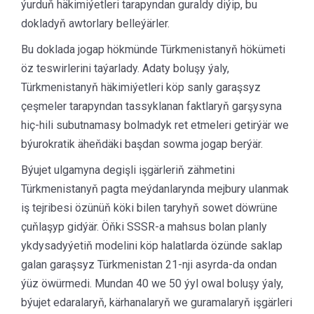
ýurduň häkimiýetleri tarapyndan guraldy diýip, bu
dokladyň awtorlary belleýärler.
Bu doklada jogap hökmünde Türkmenistanyň hökümeti
öz teswirlerini taýarlady. Adaty boluşy ýaly,
Türkmenistanyň häkimiýetleri köp sanly garaşsyz
çeşmeler tarapyndan tassyklanan faktlaryň garşysyna
hiç-hili subutnamasy bolmadyk ret etmeleri getirýär we
býurokratik äheňdäki başdan sowma jogap berýär.
Býujet ulgamyna degişli işgärleriň zähmetini
Türkmenistanyň pagta meýdanlarynda mejbury ulanmak
iş tejribesi özünüň köki bilen taryhyň sowet döwrüne
çuňlaşyp gidýär. Öňki SSSR-a mahsus bolan planly
ykdysadyýetiň modelini köp halatlarda özünde saklap
galan garaşsyz Türkmenistan 21-nji asyrda-da ondan
ýüz öwürmedi. Mundan 40 we 50 ýyl owal boluşy ýaly,
býujet edaralaryň, kärhanalaryň we guramalaryň işgärleri