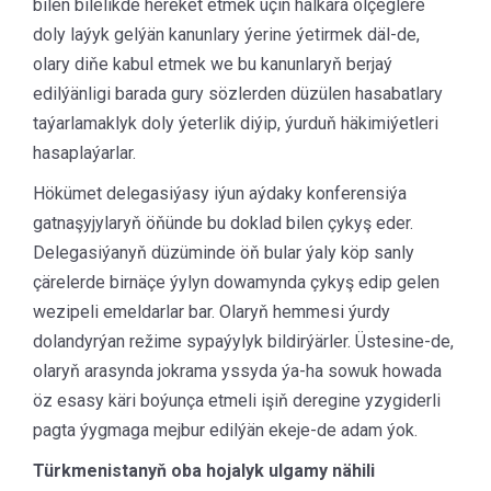
bilen bilelikde hereket etmek üçin halkara ölçeglere
doly laýyk gelýän kanunlary ýerine ýetirmek däl-de,
olary diňe kabul etmek we bu kanunlaryň berjaý
edilýänligi barada gury sözlerden düzülen hasabatlary
taýarlamaklyk doly ýeterlik diýip, ýurduň häkimiýetleri
hasaplaýarlar.
Hökümet delegasiýasy iýun aýdaky konferensiýa
gatnaşyjylaryň öňünde bu doklad bilen çykyş eder.
Delegasiýanyň düzüminde öň bular ýaly köp sanly
çärelerde birnäçe ýylyn dowamynda çykyş edip gelen
wezipeli emeldarlar bar. Olaryň hemmesi ýurdy
dolandyrýan režime sypaýylyk bildirýärler. Üstesine-de,
olaryň arasynda jokrama yssyda ýa-ha sowuk howada
öz esasy käri boýunça etmeli işiň deregine yzygiderli
pagta ýygmaga mejbur edilýän ekeje-de adam ýok.
Türkmenistanyň oba hojalyk ulgamy nähili