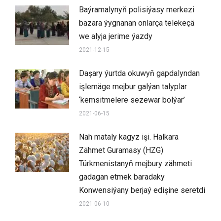
Baýramalynyň polisiýasy merkezi
bazara ýygnanan onlarça telekeçä
we alyja jerime ýazdy
2021-12-15
Daşary ýurtda okuwyň gapdalyndan
işlemäge mejbur galýan talyplar
‘kemsitmelere sezewar bolýar’
2021-06-15
Nah mataly kagyz işi. Halkara
Zähmet Guramasy (HZG)
Türkmenistanyň mejbury zähmeti
gadagan etmek baradaky
Konwensiýany berjaý edişine seretdi
2021-06-10