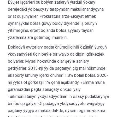
Býujet işgärleri bu bolýan zatlaryň ýurduň ýokary
derejedäki ýolbaşçysy tarapyndan makullanandygyna
oňat düşünýärler. Prokuratura arza-şikaýat etmek
synanşyklar bolsa gowy boldy diýlende iş orünyň
ýitirmegine, erbet bolanda bolsa syýasy taýdan
yzarlanmalara getirmegi mümkin.
Dokladyň awtorlary pagta önümçiliginiň özünüň ýurduň
ykdysadyýeti üçin beýle bir wajyp däldigini görkezjek
bolýarlar. Mysal hökmünde olar şeýle sanlary
getirýärler: 2015-nji ýylda pagtanyň çig mal hökmünde
eksporty umumy içerki önümiň 1,8% bolan bolsa, 2020-
nji ýylda ol görkeziji 1% çenli aşaklandy. «Emma muňa
garamazdan pagta senagaty öňküsi ýaly
Türkmenistanyň ykdysadyýetiniň iň esasy pudaklarynyň
biri bolup galýar. Ol pudagyň ykdysadyýete wajyplygy
pagtany ýygyp almakda däl-de, eýsem egirme-dokma