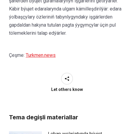
şäherden býujet guramalarynyň işgärlerini getirýärler.
Käbir býujet edaralarynda ulgam kämilleşdirilýär: edara
ýolbaşçylary özleriniň tabynlygyndaky işgärlerden
gapdaldan hakyna tutulan pagta ýygymçylar üçin pul
tölemeklerini talap edýärler.
Çeşme:
Turkmen.news
Let others know
Tema degişli materiallar
Lebap welaýatynda býujet