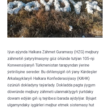
Iýun aýynda Halkara Zähmet Guramasy (HZG) mejbury
zähmetiň ýatyrylmasyny göz öňünde tutýan 105-nji
Konwensiýanyň Türkmenistan tarapyndan ýerine
ýetirilişine sereder. Bu diňlenşigiň öň ýany Kärdeşler
Arkalaşyklaryň Halkara Konfederasiýasy (KAHK)
özünüň dokladyny taýarlady. Dokladda pagta ýygym
döwründe mejbury zähmeti ulanmaklygyň ýurtdaky
dowam edýän giň iş tejribesi barada aýdylýar. Býujet
ulgamyndaky işgärleri mejbur etmek sistemasy hut