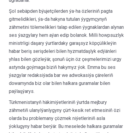
ugradarlar.
Şol sebäpden býujetçilerden ýa-ha özleriniň pagta
gitmelidikleri, ýa-da hakyna tutulan ýygymçynyň
zähmetini tölemelikleri talap edilen ýygnaklardan alynan
ses ýazgylary hem aýan edip bolanok. Milli howpsuzlyk
ministrligi daşary ýurtlardaky garaşsyz köpçülikleýin
habar beriş serişdeleri bilen hyzmatdaşlyk edýänleri
yhlas bilen gözleýär, şonuň üçin öz çeşmelerimizi urgy
astynda goýmaga biziň hakymyz ýok. Emma bu ses
ýazgylar redaksiýada bar we adwokasiýa çäreleriň
dowamynda biz olar bilen halkara guramalar bilen
paýlaşýarys.
Türkmenistanyň häkimiýetleriniň ýurtda mejbury
zähmetiň ulanylýanlygyny çürt-kesik ret etmesiniň özi
olarda bu problemany çözmek niýetleriniň asla
ýoklugyny habar berýär. Bu meselede halkara guramalar