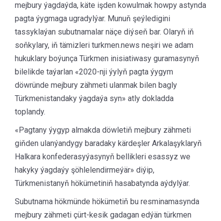
mejbury ýagdaýda, käte işden kowulmak howpy astynda
pagta ýygmaga ugradylýar. Munuň şeýledigini
tassyklaýan subutnamalar näçe diýseň bar. Olaryň iň
soňkylary, iň tämizleri turkmen.news neşiri we adam
hukuklary boýunça Türkmen inisiatiwasy guramasynyň
bilelikde taýarlan «2020-nji ýylyň pagta ýygym
döwründe mejbury zähmeti ulanmak bilen bagly
Türkmenistandaky ýagdaýa syn» atly dokladda
toplandy.
«Pagtany ýygyp almakda döwletiň mejbury zähmeti
giňden ulanýandygy baradaky kärdeşler Arkalaşyklaryň
Halkara konfederasyýasynyň bellikleri esassyz we
hakyky ýagdaýy şöhlelendirmeýär» diýip,
Türkmenistanyň hökümetiniň hasabatynda aýdylýar.
Subutnama hökmünde hökümetiň bu resminamasynda
mejbury zähmeti çürt-kesik gadagan edýän türkmen