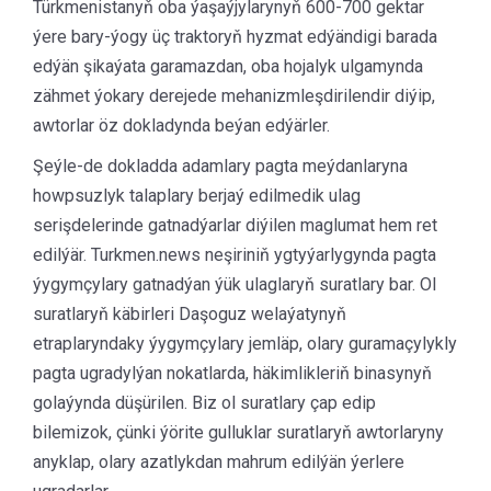
Türkmenistanyň oba ýaşaýjylarynyň 600-700 gektar
ýere bary-ýogy üç traktoryň hyzmat edýändigi barada
edýän şikaýata garamazdan, oba hojalyk ulgamynda
zähmet ýokary derejede mehanizmleşdirilendir diýip,
awtorlar öz dokladynda beýan edýärler.
Şeýle-de dokladda adamlary pagta meýdanlaryna
howpsuzlyk talaplary berjaý edilmedik ulag
serişdelerinde gatnadýarlar diýilen maglumat hem ret
edilýär. Turkmen.news neşiriniň ygtyýarlygynda pagta
ýygymçylary gatnadýan ýük ulaglaryň suratlary bar. Ol
suratlaryň käbirleri Daşoguz welaýatynyň
etraplaryndaky ýygymçylary jemläp, olary guramaçylykly
pagta ugradylýan nokatlarda, häkimlikleriň binasynyň
golaýynda düşürilen. Biz ol suratlary çap edip
bilemizok, çünki ýörite gulluklar suratlaryň awtorlaryny
anyklap, olary azatlykdan mahrum edilýän ýerlere