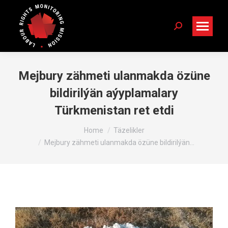
Search:
Mejbury zähmeti ulanmakda özüne
bildirilýän aýyplamalary
Türkmenistan ret etdi
You are here:
Home
Täzelikler
Mejbury zähmeti ulanmakda özüne bildirilýän…