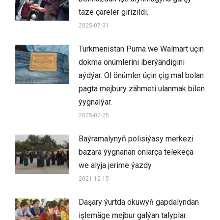
täze çäreler girizildi.
2025-07-31
Türkmenistan Puma we Walmart üçin
dokma önümlerini iberýändigini
aýdýar. Ol önümler üçin çig mal bolan
pagta mejbury zähmeti ulanmak bilen
ýygnalýar.
2025-07-25
Baýramalynyň polisiýasy merkezi
bazara ýygnanan onlarça telekeçä
we alyja jerime ýazdy
2021-12-15
Daşary ýurtda okuwyň gapdalyndan
işlemäge mejbur galýan talyplar