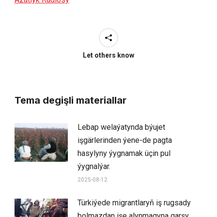
Let others know
Tema degişli materiallar
Lebap welaýatynda býujet
işgärlerinden ýene-de pagta
hasylyny ýygnamak üçin pul
ýygnalýar.
2025-08-12
Türkiýede migrantlaryň iş rugsady
bolmazdan işe alynmagyna garşy