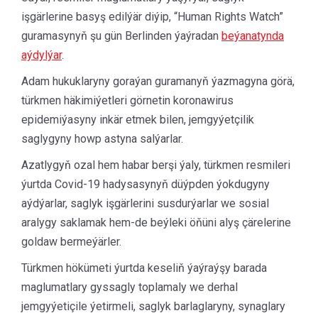
işgärlerine basyş edilýär diýip, “Human Rights Watch”
guramasynyň şu gün Berlinden ýaýradan
beýanatynda
aýdylýar
.
Adam hukuklaryny goraýan guramanyň ýazmagyna görä,
türkmen häkimiýetleri görnetin koronawirus
epidemiýasyny inkär etmek bilen, jemgyýetçilik
saglygyny howp astyna salýarlar.
Azatlygyň ozal hem habar berşi ýaly, türkmen resmileri
ýurtda Covid-19 hadysasynyň düýpden ýokdugyny
aýdýarlar, saglyk işgärlerini susdurýarlar we sosial
aralygy saklamak hem-de beýleki öňüni alyş çärelerine
goldaw bermeýärler.
Türkmen hökümeti ýurtda keseliň ýaýraýşy barada
maglumatlary gyssagly toplamaly we derhal
jemgyýetiçile ýetirmeli, saglyk barlaglaryny, synaglary