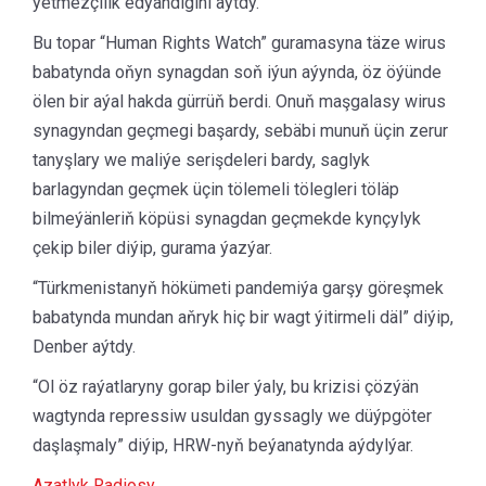
ýetmezçilik edýändigini aýtdy.
Bu topar “Human Rights Watch” guramasyna täze wirus
babatynda oňyn synagdan soň iýun aýynda, öz öýünde
ölen bir aýal hakda gürrüň berdi. Onuň maşgalasy wirus
synagyndan geçmegi başardy, sebäbi munuň üçin zerur
tanyşlary we maliýe serişdeleri bardy, saglyk
barlagyndan geçmek üçin tölemeli tölegleri töläp
bilmeýänleriň köpüsi synagdan geçmekde kynçylyk
çekip biler diýip, gurama ýazýar.
“Türkmenistanyň hökümeti pandemiýa garşy göreşmek
babatynda mundan aňryk hiç bir wagt ýitirmeli däl” diýip,
Denber aýtdy.
“Ol öz raýatlaryny gorap biler ýaly, bu krizisi çözýän
wagtynda repressiw usuldan gyssagly we düýpgöter
daşlaşmaly” diýip, HRW-nyň beýanatynda aýdylýar.
Azatlyk Radiosy