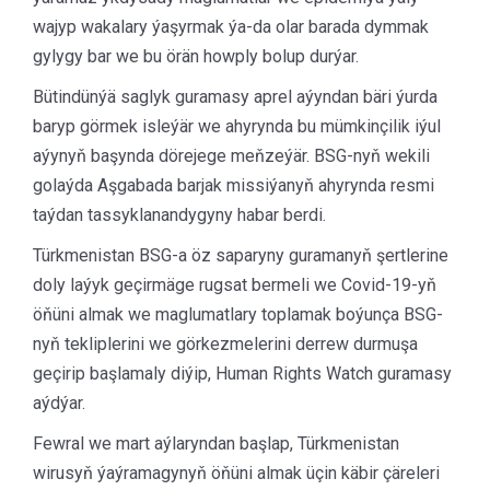
wajyp wakalary ýaşyrmak ýa-da olar barada dymmak
gylygy bar we bu örän howply bolup durýar.
Bütindünýä saglyk guramasy aprel aýyndan bäri ýurda
baryp görmek isleýär we ahyrynda bu mümkinçilik iýul
aýynyň başynda dörejege meňzeýär. BSG-nyň wekili
golaýda Aşgabada barjak missiýanyň ahyrynda resmi
taýdan tassyklanandygyny habar berdi.
Türkmenistan BSG-a öz saparyny guramanyň şertlerine
doly laýyk geçirmäge rugsat bermeli we Covid-19-yň
öňüni almak we maglumatlary toplamak boýunça BSG-
nyň tekliplerini we görkezmelerini derrew durmuşa
geçirip başlamaly diýip, Human Rights Watch guramasy
aýdýar.
Fewral we mart aýlaryndan başlap, Türkmenistan
wirusyň ýaýramagynyň öňüni almak üçin käbir çäreleri