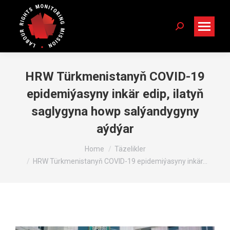
Search:
HRW Türkmenistanyň COVID-19
epidemiýasyny inkär edip, ilatyň
saglygyna howp salýandygyny
aýdýar
You are here:
Home
Täzelikler
HRW Türkmenistanyň COVID-19 epidemiýasyny inkär…