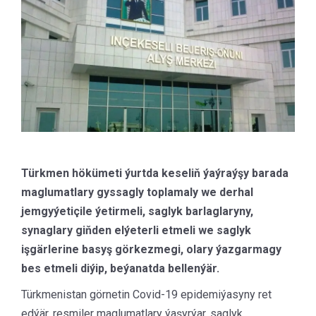
Türkmen hökümeti ýurtda keseliň ýaýraýşy barada
maglumatlary gyssagly toplamaly we derhal
jemgyýetiçile ýetirmeli, saglyk barlaglaryny,
synaglary giňden elýeterli etmeli we saglyk
işgärlerine basyş görkezmegi, olary ýazgarmagy
bes etmeli diýip, beýanatda bellenýär.
Türkmenistan görnetin Covid-19 epidemiýasyny ret
edýär, resmiler maglumatlary ýaşyrýar, saglyk