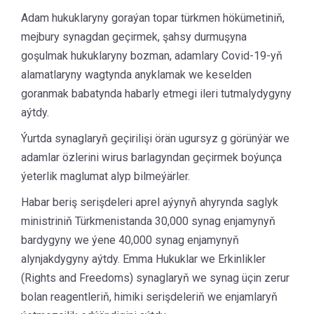
Adam hukuklaryny goraýan topar türkmen hökümetiniň,
mejbury synagdan geçirmek, şahsy durmuşyna
goşulmak hukuklaryny bozman, adamlary Covid-19-yň
alamatlaryny wagtynda anyklamak we keselden
goranmak babatynda habarly etmegi ileri tutmalydygyny
aýtdy.
Ýurtda synaglaryň geçirilişi örän ugursyz g görünýär we
adamlar özlerini wirus barlagyndan geçirmek boýunça
ýeterlik maglumat alyp bilmeýärler.
Habar beriş serişdeleri aprel aýynyň ahyrynda saglyk
ministriniň Türkmenistanda 30,000 synag enjamynyň
bardygyny we ýene 40,000 synag enjamynyň
alynjakdygyny aýtdy. Emma Hukuklar we Erkinlikler
(Rights and Freedoms) synaglaryň we synag üçin zerur
bolan reagentleriň, himiki serişdeleriň we enjamlaryň