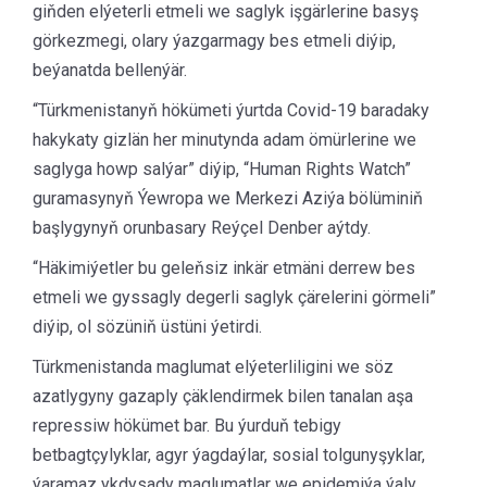
giňden elýeterli etmeli we saglyk işgärlerine basyş
görkezmegi, olary ýazgarmagy bes etmeli diýip,
beýanatda bellenýär.
“Türkmenistanyň hökümeti ýurtda Covid-19 baradaky
hakykaty gizlän her minutynda adam ömürlerine we
saglyga howp salýar” diýip, “Human Rights Watch”
guramasynyň Ýewropa we Merkezi Aziýa bölüminiň
başlygynyň orunbasary Reýçel Denber aýtdy.
“Häkimiýetler bu geleňsiz inkär etmäni derrew bes
etmeli we gyssagly degerli saglyk çärelerini görmeli”
diýip, ol sözüniň üstüni ýetirdi.
Türkmenistanda maglumat elýeterliligini we söz
azatlygyny gazaply çäklendirmek bilen tanalan aşa
repressiw hökümet bar. Bu ýurduň tebigy
betbagtçylyklar, agyr ýagdaýlar, sosial tolgunyşyklar,
ýaramaz ykdysady maglumatlar we epidemiýa ýaly