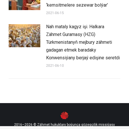
‘kemsitmelere sezewar bolýar’
2021-06-15
Nah mataly kagyz işi. Halkara
Zähmet Guramasy (HZG)
Türkmenistanyň mejbury zähmeti
gadagan etmek baradaky
Konwensiýany berjaý edişine seretdi
2021-06-10
2016–2026 © Zähmet hukuklary boýunça gözegçilik missiýasy