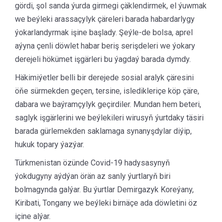
gördi, şol sanda ýurda girmegi çäklendirmek, el ýuwmak
we beýleki arassaçylyk çäreleri barada habardarlygy
ýokarlandyrmak işine başlady. Şeýle-de bolsa, aprel
aýyna çenli döwlet habar beriş serişdeleri we ýokary
derejeli hökümet işgärleri bu ýagdaý barada dymdy.
Häkimiýetler belli bir derejede sosial aralyk çäresini
öňe sürmekden geçen, tersine, isledikleriçe köp çäre,
dabara we baýramçylyk geçirdiler. Mundan hem beteri,
saglyk işgärlerini we beýlekileri wirusyň ýurtdaky täsiri
barada gürlemekden saklamaga synanyşdylar diýip,
hukuk topary ýazýar.
Türkmenistan özünde Covid-19 hadysasynyň
ýokdugyny aýdýan örän az sanly ýurtlaryň biri
bolmagynda galýar. Bu ýurtlar Demirgazyk Koreýany,
Kiribati, Tongany we beýleki birnäçe ada döwletini öz
içine alýar.