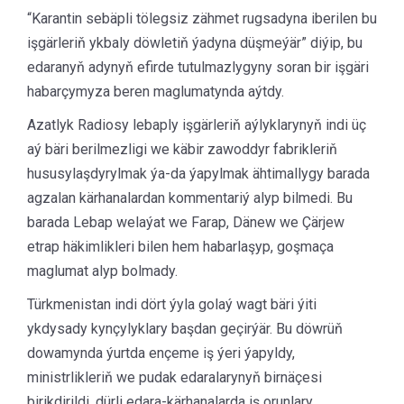
“Karantin sebäpli tölegsiz zähmet rugsadyna iberilen bu
işgärleriň ykbaly döwletiň ýadyna düşmeýär” diýip, bu
edaranyň adynyň efirde tutulmazlygyny soran bir işgäri
habarçymyza beren maglumatynda aýtdy.
Azatlyk Radiosy lebaply işgärleriň aýlyklarynyň indi üç
aý bäri berilmezligi we käbir zawoddyr fabrikleriň
hususylaşdyrylmak ýa-da ýapylmak ähtimallygy barada
agzalan kärhanalardan kommentariý alyp bilmedi. Bu
barada Lebap welaýat we Farap, Dänew we Çärjew
etrap häkimlikleri bilen hem habarlaşyp, goşmaça
maglumat alyp bolmady.
Türkmenistan indi dört ýyla golaý wagt bäri ýiti
ykdysady kynçylyklary başdan geçirýär. Bu döwrüň
dowamynda ýurtda ençeme iş ýeri ýapyldy,
ministrlikleriň we pudak edaralarynyň birnäçesi
birikdirildi, dürli edara-kärhanalarda iş orunlary