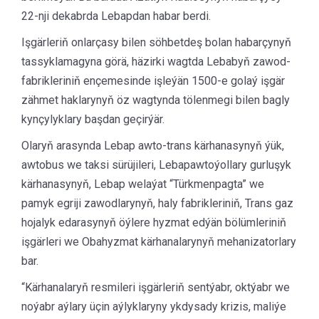
22-nji dekabrda Lebapdan habar berdi.
Işgärleriň onlarçasy bilen söhbetdeş bolan habarçynyň
tassyklamagyna görä, häzirki wagtda Lebabyň zawod-
fabrikleriniň ençemesinde işleýän 1500-e golaý işgär
zähmet haklarynyň öz wagtynda tölenmegi bilen bagly
kynçylyklary başdan geçirýär.
Olaryň arasynda Lebap awto-trans kärhanasynyň ýük,
awtobus we taksi sürüjileri, Lebapawtoýollary gurluşyk
kärhanasynyň, Lebap welaýat “Türkmenpagta” we
pamyk egriji zawodlarynyň, haly fabrikleriniň, Trans gaz
hojalyk edarasynyň öýlere hyzmat edýän bölümleriniň
işgärleri we Obahyzmat kärhanalarynyň mehanizatorlary
bar.
“Kärhanalaryň resmileri işgärleriň sentýabr, oktýabr we
noýabr aýlary üçin aýlyklaryny ykdysady krizis, maliýe