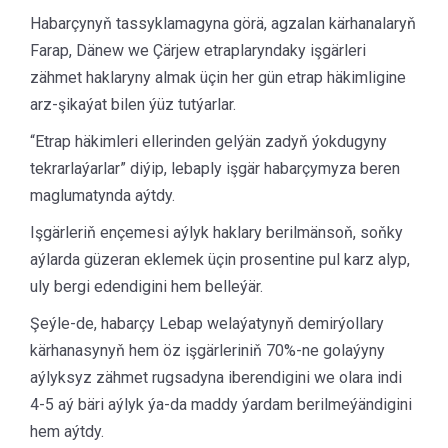
Habarçynyň tassyklamagyna görä, agzalan kärhanalaryň
Farap, Dänew we Çärjew etraplaryndaky işgärleri
zähmet haklaryny almak üçin her gün etrap häkimligine
arz-şikaýat bilen ýüz tutýarlar.
“Etrap häkimleri ellerinden gelýän zadyň ýokdugyny
tekrarlaýarlar” diýip, lebaply işgär habarçymyza beren
maglumatynda aýtdy.
Işgärleriň ençemesi aýlyk haklary berilmänsoň, soňky
aýlarda güzeran eklemek üçin prosentine pul karz alyp,
uly bergi edendigini hem belleýär.
Şeýle-de, habarçy Lebap welaýatynyň demirýollary
kärhanasynyň hem öz işgärleriniň 70%-ne golaýyny
aýlyksyz zähmet rugsadyna iberendigini we olara indi
4-5 aý bäri aýlyk ýa-da maddy ýardam berilmeýändigini
hem aýtdy.