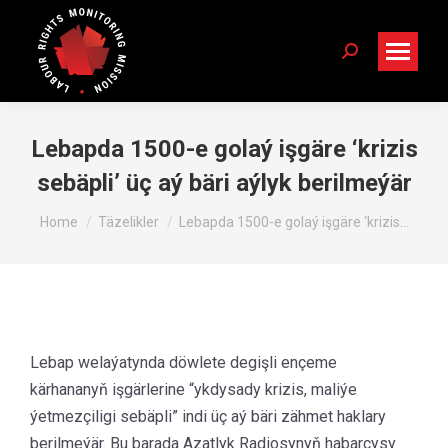
Search:
Lebapda 1500-e golaý işgäre ‘krizis
sebäpli’ üç aý bäri aýlyk berilmeýär
You are here:
Home
Täzelikler
Lebapda 1500-e golaý işgäre ‘krizis…
Lebap welaýatynda döwlete degişli ençeme
kärhananyň işgärlerine “ykdysady krizis, maliýe
ýetmezçiligi sebäpli” indi üç aý bäri zähmet haklary
berilmeýär. Bu barada Azatlyk Radiosynyň habarçysy