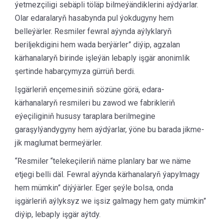
ýetmezçiligi sebäpli töläp bilmeýändiklerini aýdýarlar.
Olar edaralaryň hasabynda pul ýokdugyny hem
belleýärler. Resmiler fewral aýynda aýlyklaryň
beriljekdigini hem wada berýärler” diýip, agzalan
kärhanalaryň birinde işleýän lebaply işgär anonimlik
şertinde habarçymyza gürrüň berdi.
Işgärleriň ençemesiniň sözüne görä, edara-
kärhanalaryň resmileri bu zawod we fabrikleriň
eýeçiliginiň hususy taraplara berilmegine
garaşylýandygyny hem aýdýarlar, ýöne bu barada jikme-
jik maglumat bermeýärler.
“Resmiler “telekeçileriň näme planlary bar we näme
etjegi belli däl. Fewral aýynda kärhanalaryň ýapylmagy
hem mümkin” diýýärler. Eger şeýle bolsa, onda
işgärleriň aýlyksyz we işsiz galmagy hem gaty mümkin”
diýip, lebaply işgär aýtdy.