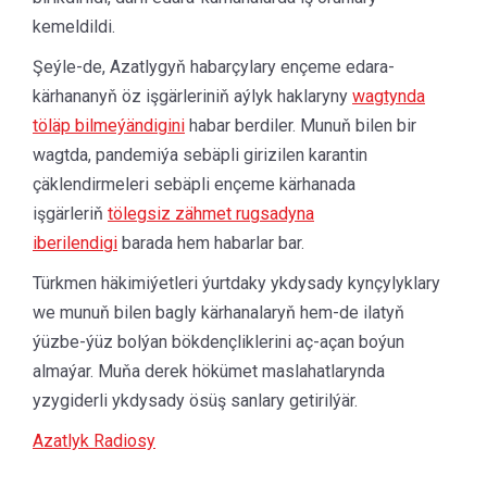
kemeldildi.
Şeýle-de, Azatlygyň habarçylary ençeme edara-
kärhananyň öz işgärleriniň aýlyk haklaryny
wagtynda
töläp bilmeýändigini
habar berdiler. Munuň bilen bir
wagtda, pandemiýa sebäpli girizilen karantin
çäklendirmeleri sebäpli ençeme kärhanada
işgärleriň
tölegsiz zähmet rugsadyna
iberilendigi
barada hem habarlar bar.
Türkmen häkimiýetleri ýurtdaky ykdysady kynçylyklary
we munuň bilen bagly kärhanalaryň hem-de ilatyň
ýüzbe-ýüz bolýan bökdençliklerini aç-açan boýun
almaýar. Muňa derek hökümet maslahatlarynda
yzygiderli ykdysady ösüş sanlary getirilýär.
Azatlyk Radiosy