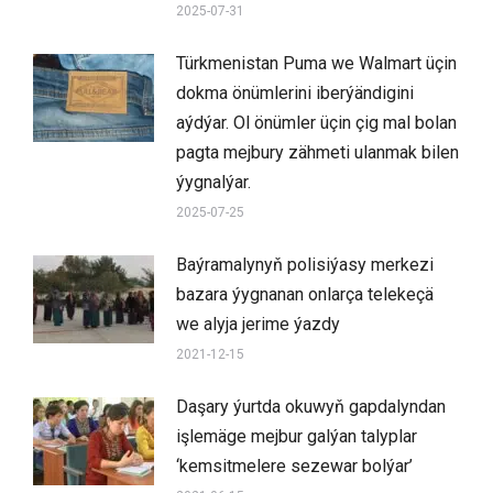
2025-07-31
Türkmenistan Puma we Walmart üçin
dokma önümlerini iberýändigini
aýdýar. Ol önümler üçin çig mal bolan
pagta mejbury zähmeti ulanmak bilen
ýygnalýar.
2025-07-25
Baýramalynyň polisiýasy merkezi
bazara ýygnanan onlarça telekeçä
we alyja jerime ýazdy
2021-12-15
Daşary ýurtda okuwyň gapdalyndan
işlemäge mejbur galýan talyplar
‘kemsitmelere sezewar bolýar’