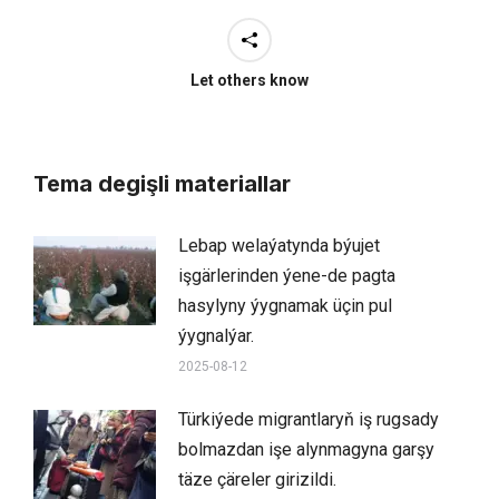
Let others know
Tema degişli materiallar
Lebap welaýatynda býujet
işgärlerinden ýene-de pagta
hasylyny ýygnamak üçin pul
ýygnalýar.
2025-08-12
Türkiýede migrantlaryň iş rugsady
bolmazdan işe alynmagyna garşy
täze çäreler girizildi.