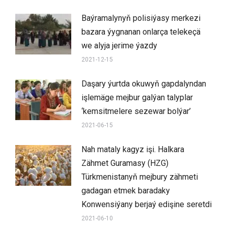
Baýramalynyň polisiýasy merkezi
bazara ýygnanan onlarça telekeçä
we alyja jerime ýazdy
2021-12-15
Daşary ýurtda okuwyň gapdalyndan
işlemäge mejbur galýan talyplar
‘kemsitmelere sezewar bolýar’
2021-06-15
Nah mataly kagyz işi. Halkara
Zähmet Guramasy (HZG)
Türkmenistanyň mejbury zähmeti
gadagan etmek baradaky
Konwensiýany berjaý edişine seretdi
2021-06-10