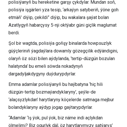
polisiýanyň bu hereketine garşy çykdylar. Mundan soň,
polisiýa işgärleri yza tesip, ‘arkaýyn satyberiň, ýöne goh
etmäň’ diýip, çekildi” diýip, bu wakalara şaýat bolan
Azatlygyň habarçysy 5-nji oktýabr güni giçlik maglumat
berdi.
Şol bir wagtda, polisiýa goňşy binalarda howpsuzlyk
güýçleriniň ýagdaýlara dowamly gözegçilik edýändigini,
olaryň öz sözi bilen aýdylanda, ‘tertip-düzgün bozulan
halatynda’ bu emeli söwda nokadynyň
dargadyljakdygyny duýdurypdyrlar.
Emma adamlar polisiýanyň bu haýbatyna ‘hiç hili
düzgün-tertip bozmaýandyklaryny’, şeýle-de
‘alaçsyzlykdan’ harytlaryny köçelerde satmaga mejbur
bolandyklaryny aýdyp jogap gaýtarypdyrlar.
“Adamlar ‘Iş ýok, pul ýok, biz näme indi açlykdan
ölmelimi? Biz ogurlyk däl, öz harytlarymyzy satýarys’