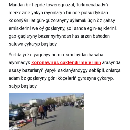
Mundan bir hepde töweregi ozal, Türkmenabadyň
merkezine ýakyn raýonlaryň birinde pulsuzlykdan
kösenýän ilat gün-güzeranyny aýlamak üçin öz şahsy
emläklerini we öý goşlaryny, şol sanda egin-eşiklerini,
gap-gaçlaryny bazar nyrhyndan has arzan bahadan
satuwa çykaryp başlady.
Ýurtda ýeke ýagdaýy hem resmi taýdan hasaba
alynmadyk
koronawirus çäklendirmeleriniň
arasynda
esasy bazarlaryň ýapyk saklanýandygy sebäpli, onlarça
adam öz goşlaryny göni köçeleriň gyrasyna çykaryp,
satyp başlady.