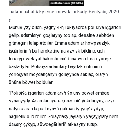
Türkmenabatdaky emeli söwda nokady. Sentýabr, 2020
ý.
Munuň yzy bilen, ýagny 4-nji oktýabrda polisiýa işgärleri
gelip, adamlaryň goşlaryny toplap, dessine sebitden
gitmegini talap etdiler. Emma adamlar howpsuzlyk
işgärleriniň bu hereketine närazylyk bildirip, goh
turuzyp, welaýat häkimliginiň binasyna tarap ýörişe
başladylar. Polisiýa adamlary baýdak sütüniniň
ýerleşýän meýdançanyň golaýynda saklap, olaryň
öňüne böwet boldular.
“Polisiýa işgärleri adamlaryň ýoluny böwetlemäge
synanyşdy. Adamlar ‘iýere çöreginiň ýokdugyny, azyk
satyn alara-da pullarynyň galmandygyny’ aýdyp,
nägilelik bildirdiler. Golaýdaky jaýlaryň ýaşaýjylary hem
daşary çykyp, söwdegärleriň arkasyny tutup,