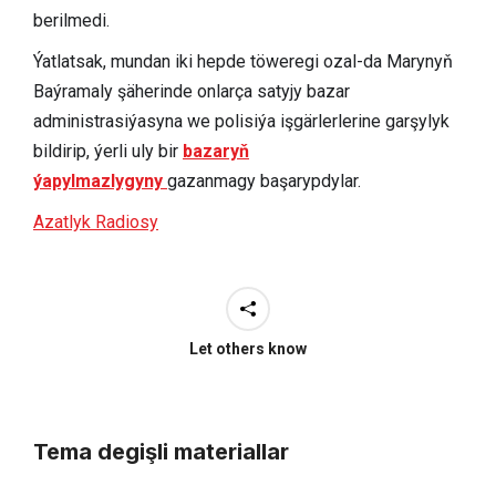
berilmedi.
Ýatlatsak, mundan iki hepde töweregi ozal-da Marynyň
Baýramaly şäherinde onlarça satyjy bazar
administrasiýasyna we polisiýa işgärlerlerine garşylyk
bildirip, ýerli uly bir
bazaryň
ýapylmazlygyny
gazanmagy başarypdylar.
Azatlyk Radiosy
Let others know
Tema degişli materiallar