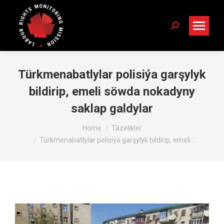
Search:
Türkmenabatlylar polisiýa garşylyk
bildirip, emeli söwda nokadyny
saklap galdylar
You are here:
Home
Täzelikler
Türkmenabatlylar polisiýa garşylyk bildirip, emeli…