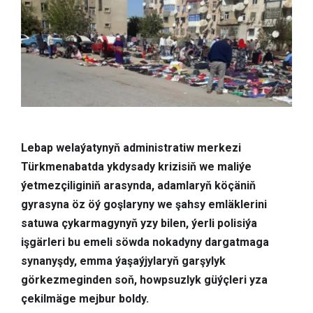
Lebap welaýatynyň administratiw merkezi
Türkmenabatda ykdysady krizisiň we maliýe
ýetmezçiliginiň arasynda, adamlaryň köçäniň
gyrasyna öz öý goşlaryny we şahsy emläklerini
satuwa çykarmagynyň yzy bilen, ýerli polisiýa
işgärleri bu emeli söwda nokadyny dargatmaga
synanyşdy, emma ýaşaýjylaryň garşylyk
görkezmeginden soň, howpsuzlyk güýçleri yza
çekilmäge mejbur boldy.