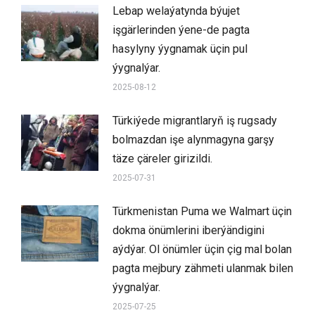
Lebap welaýatynda býujet
işgärlerinden ýene-de pagta
hasylyny ýygnamak üçin pul
ýygnalýar.
2025-08-12
Türkiýede migrantlaryň iş rugsady
bolmazdan işe alynmagyna garşy
täze çäreler girizildi.
2025-07-31
Türkmenistan Puma we Walmart üçin
dokma önümlerini iberýändigini
aýdýar. Ol önümler üçin çig mal bolan
pagta mejbury zähmeti ulanmak bilen
ýygnalýar.
2025-07-25