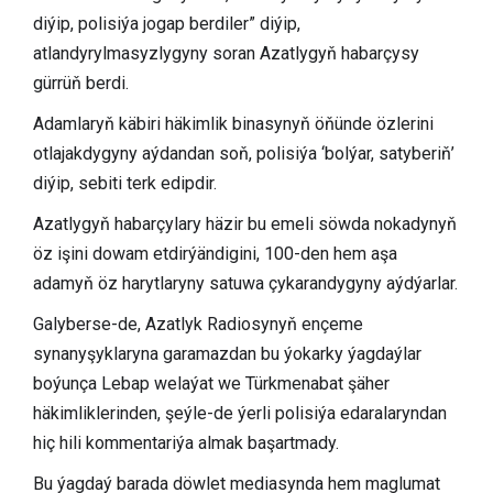
diýip, polisiýa jogap berdiler” diýip,
atlandyrylmasyzlygyny soran Azatlygyň habarçysy
gürrüň berdi.
Adamlaryň käbiri häkimlik binasynyň öňünde özlerini
otlajakdygyny aýdandan soň, polisiýa ‘bolýar, satyberiň’
diýip, sebiti terk edipdir.
Azatlygyň habarçylary häzir bu emeli söwda nokadynyň
öz işini dowam etdirýändigini, 100-den hem aşa
adamyň öz harytlaryny satuwa çykarandygyny aýdýarlar.
Galyberse-de, Azatlyk Radiosynyň ençeme
synanyşyklaryna garamazdan bu ýokarky ýagdaýlar
boýunça Lebap welaýat we Türkmenabat şäher
häkimliklerinden, şeýle-de ýerli polisiýa edaralaryndan
hiç hili kommentariýa almak başartmady.
Bu ýagdaý barada döwlet mediasynda hem maglumat