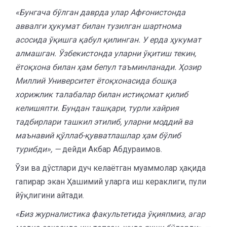
«Бунгача бўлган даврда улар Афғонистонда
аввалги ҳукумат билан тузилган шартнома
асосида ўқишга қабул қилинган. У ерда ҳукумат
алмашган. Ўзбекистонда уларни ўқитиш текин,
ётоқхона билан ҳам бепул таъминланади. Ҳозир
Миллий Университет ётоқхонасида бошқа
хорижлик талабалар билан истиқомат қилиб
келишяпти. Бундан ташқари, турли хайрия
тадбирлари ташкил этилиб, уларни моддий ва
маънавий қўллаб-қувватлашлар ҳам бўлиб
турибди», —
дейди Акбар Абдураимов.
Ўзи ва дўстлари дуч келаётган муаммолар ҳақида
гапирар экан Ҳашимий уларга иш кераклиги, пули
йўқлигини айтади.
«Биз журналистика факультетида ўқияпмиз, агар