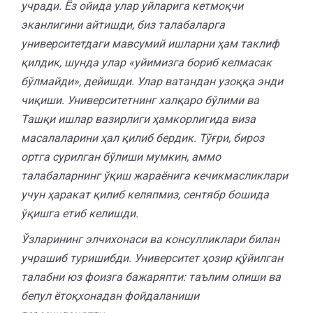
учради. Ёз ойида улар уйларига кетмоқчи
эканлигини айтишди, биз талабаларга
университетдаги мавсумий ишларни ҳам таклиф
қилдик, шунда улар «уйимизга бориб келмасак
бўлмайди», дейишди. Улар ватандан узоққа энди
чиқиши. Университетнинг халқаро бўлими ва
Ташқи ишлар вазирлиги ҳамкорлигида виза
масалаларини ҳал қилиб бердик. Тўғри, бироз
ортга сурилган бўлиши мумкин, аммо
талабаларнинг ўқиш жараёнига кечикмасликлари
учун ҳаракат қилиб келяпмиз, сентябр бошида
ўқишга етиб келишди.
Ўзларининг элчихонаси ва консулликлари билан
учрашиб туришибди. Университет ҳозир қўйилган
талабни юз фоизга бажаряпти: таълим олиши ва
бепул ётоқхонадан фойдаланиши