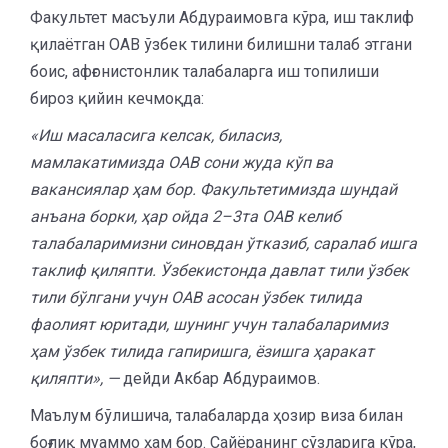
Факультет масъули Абдураимовга кўра, иш таклиф
қилаётган ОАВ ўзбек тилини билишни талаб этгани
боис, афғонистонлик талабаларга иш топилиши
бироз қийин кечмоқда:
«Иш масаласига келсак, биласиз,
мамлакатимизда ОАВ сони жуда кўп ва
вакансиялар ҳам бор. Факультетимизда шундай
анъана борки, ҳар ойда 2–3та ОАВ келиб
талабаларимизни синовдан ўтказиб, саралаб ишга
таклиф қиляпти. Ўзбекистонда давлат тили ўзбек
тили бўлгани учун ОАВ асосан ўзбек тилида
фаолият юритади, шунинг учун талабаларимиз
ҳам ўзбек тилида гапиришга, ёзишга ҳаракат
қиляпти», —
дейди Акбар Абдураимов.
Маълум бўлишича, талабаларда ҳозир виза билан
боғлиқ муаммо ҳам бор. Сайёранинг сўзларига кўра,