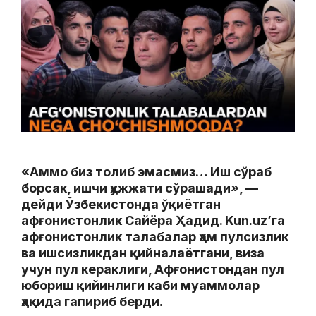
«Аммо биз толиб эмасмиз… Иш сўраб
борсак, ишчи ҳужжати сўрашади», —
дейди Ўзбекистонда ўқиётган
афғонистонлик Сайёра Ҳадид. Kun.uz’га
афғонистонлик талабалар ҳам пулсизлик
ва ишсизликдан қийналаётгани, виза
учун пул кераклиги, Афғонистондан пул
юбориш қийинлиги каби муаммолар
ҳақида гапириб берди.