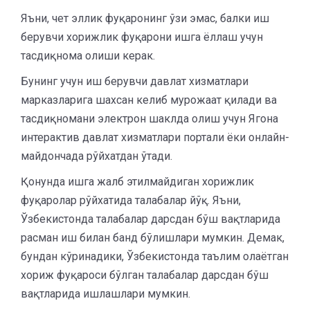
Яъни, чет эллик фуқаронинг ўзи эмас, балки иш
берувчи хорижлик фуқарони ишга ёллаш учун
тасдиқнома олиши керак.
Бунинг учун иш берувчи давлат хизматлари
марказларига шахсан келиб мурожаат қилади ва
тасдиқномани электрон шаклда олиш учун Ягона
интерактив давлат хизматлари портали ёки онлайн-
майдончада рўйхатдан ўтади.
Қонунда ишга жалб этилмайдиган хорижлик
фуқаролар рўйхатида талабалар йўқ. Яъни,
Ўзбекистонда талабалар дарсдан бўш вақтларида
расман иш билан банд бўлишлари мумкин. Демак,
бундан кўринадики, Ўзбекистонда таълим олаётган
хориж фуқароси бўлган талабалар дарсдан бўш
вақтларида ишлашлари мумкин.