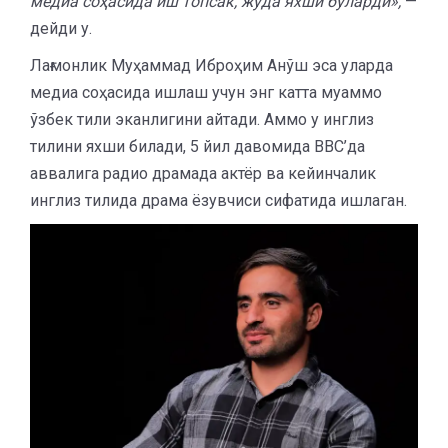
медиа соҳасида иш топсак, жуда яхши бўларди»,
—
дейди у.
Лағмонлик Муҳаммад Иброҳим Анўш эса уларда
медиа соҳасида ишлаш учун энг катта муаммо
ўзбек тили эканлигини айтади. Аммо у инглиз
тилини яхши билади, 5 йил давомида BBC’да
аввалига радио драмада актёр ва кейинчалик
инглиз тилида драма ёзувчиси сифатида ишлаган.