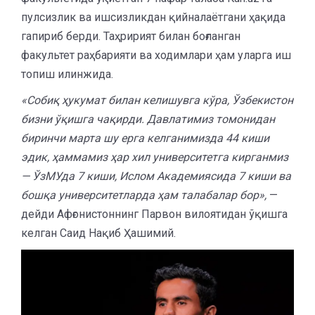
пулсизлик ва ишсизликдан қийналаётгани ҳақида
гапириб берди. Таҳририят билан боғланган
факультет раҳбарияти ва ходимлари ҳам уларга иш
топиш илинжида.
«Собиқ ҳукумат билан келишувга кўра, Ўзбекистон
бизни ўқишга чақирди. Давлатимиз томонидан
биринчи марта шу ерга келганимизда 44 киши
эдик, ҳаммамиз ҳар хил университетга кирганмиз
— ЎзМУда 7 киши, Ислом Академиясида 7 киши ва
бошқа университетларда ҳам талабалар бор»,
—
дейди Афғонистоннинг Парвон вилоятидан ўқишга
келган Саид Нақиб Ҳашимий.