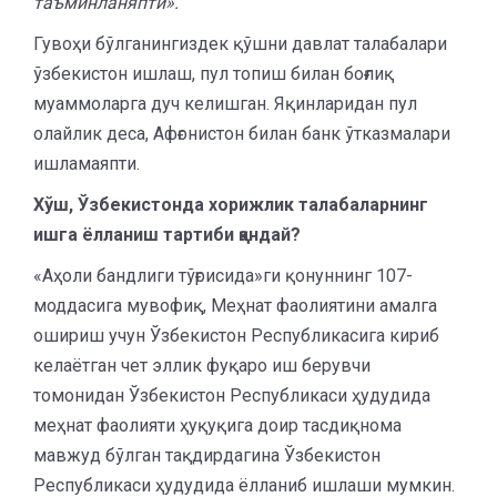
таъминланяпти».
Гувоҳи бўлганингиздек қўшни давлат талабалари
ўзбекистон ишлаш, пул топиш билан боғлиқ
муаммоларга дуч келишган. Яқинларидан пул
олайлик деса, Афғонистон билан банк ўтказмалари
ишламаяпти.
Хўш, Ўзбекистонда хорижлик талабаларнинг
ишга ёлланиш тартиби қандай?
«Аҳоли бандлиги тўғрисида»ги қонуннинг 107-
моддасига мувофиқ, Меҳнат фаолиятини амалга
ошириш учун Ўзбекистон Республикасига кириб
келаётган чет эллик фуқаро иш берувчи
томонидан Ўзбекистон Республикаси ҳудудида
меҳнат фаолияти ҳуқуқига доир тасдиқнома
мавжуд бўлган тақдирдагина Ўзбекистон
Республикаси ҳудудида ёлланиб ишлаши мумкин.