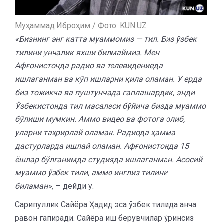
Муҳаммад Иброҳим / Фото: KUN.UZ
«Бизнинг энг катта муаммомиз — тил. Биз ўзбек
тилини унчалик яхши билмаймиз. Мен
Афғонистонда радио ва телевидениеда
ишлаганман ва кўп ишларни қила оламан. У ерда
биз тожикча ва пуштунчада гаплашардик, энди
Ўзбекистонда тил масаласи бўйича бизда муаммо
бўлиши мумкин. Аммо видео ва фотога олиб,
уларни таҳрирлай оламан. Радиода ҳамма
дастурларда ишлай оламан. Афғонистонда 15
ёшлар бўлганимда студияда ишлаганман. Асосий
муаммо ўзбек тили, аммо инглиз тилини
биламан»,
— дейди у.
Сарипуллик Сайёра Ҳадид эса ўзбек тилида анча
равон гапиради. Сайёра иш берувчилар ўринсиз