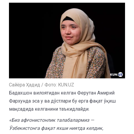
Сайёра Ҳадид / Фото: KUN.UZ
Бадахшон вилоятидан келган Ферутан Амирий
Фархунда эса у ва дўстлари бу ерга фақат ўқиш
мақсадида келганини таъкидлайди.
«Биз афғонистонлик талабалармиз —
Ўзбекистонга фақат яхши ниятда келдик,