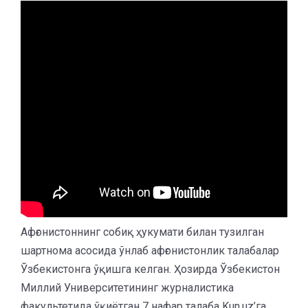
Афғонистоннинг собиқ ҳукумати билан тузилган
шартнома асосида ўнлаб афғонистонлик талабалар
Ўзбекистонга ўқишга келган. Ҳозирда Ўзбекистон
Миллий Университетининг журналистика
факультетида ўқиётган 7 нафар талаба Kun.uz’га