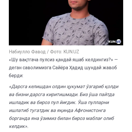
Набиулло Фавод / Фото: KUN.UZ
«Шу вақтгача пулсиз қандай яшаб келдингиз?» —
деган саволимизга Сайёра Ҳадид шундай жавоб
берди:
«Дарсга келишдан олдин ҳукумат ўзгариб қолди
ва бизни дарсга киритишмади. Биз ўша пайтда
ишладик ва бироз пул йиғдик. Ўша пулларни
ишлатиб тугатдик ва яқинда Афғонистонга
борганда яна ўзимиз билан бироз маблағ олиб
келдик».