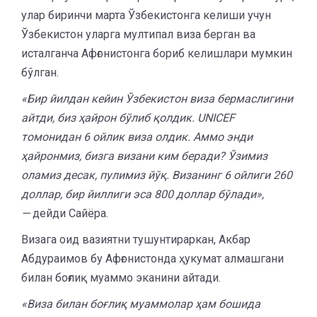
улар биринчи марта Ўзбекистонга келиши учун
Ўзбекистон уларга мултипал виза берган ва
исталганча Афғонистонга бориб келишлари мумкин
бўлган.
«Бир йилдан кейин Ўзбекистон виза бермаслигини
айтди, биз ҳайрон бўлиб қолдик. UNICEF
томонидан 6 ойлик виза олдик. Аммо энди
ҳайронмиз, бизга визани ким беради? Ўзимиз
оламиз десак, пулимиз йўқ. Визанинг 6 ойлиги 260
доллар, бир йиллиги эса 800 доллар бўлади»,
—
дейди Сайёра.
Визага оид вазиятни тушунтираркан, Акбар
Абдураимов бу Афғонистонда ҳукумат алмашгани
билан боғлиқ муаммо эканини айтади.
«Виза билан боғлиқ муаммолар ҳам бошида