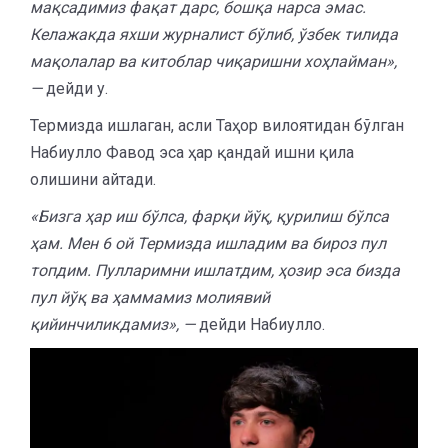
мақсадимиз фақат дарс, бошқа нарса эмас.
Келажакда яхши журналист бўлиб, ўзбек тилида
мақолалар ва китоблар чиқаришни хоҳлайман»,
—
дейди у.
Термизда ишлаган, асли Таҳор вилоятидан бўлган
Набиулло Фавод эса ҳар қандай ишни қила
олишини айтади.
«Бизга ҳар иш бўлса, фарқи йўқ, қурилиш бўлса
ҳам. Мен 6 ой Термизда ишладим ва бироз пул
топдим. Пулларимни ишлатдим, ҳозир эса бизда
пул йўқ ва ҳаммамиз молиявий
қийинчиликдамиз», —
дейди Набиулло.