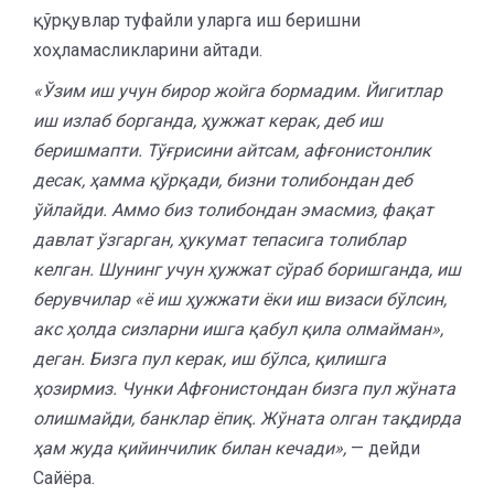
қўрқувлар туфайли уларга иш беришни
хоҳламасликларини айтади.
«Ўзим иш учун бирор жойга бормадим. Йигитлар
иш излаб борганда, ҳужжат керак, деб иш
беришмапти. Тўғрисини айтсам, афғонистонлик
десак, ҳамма қўрқади, бизни толибондан деб
ўйлайди. Аммо биз толибондан эмасмиз, фақат
давлат ўзгарган, ҳукумат тепасига толиблар
келган. Шунинг учун ҳужжат сўраб боришганда, иш
берувчилар «ё иш ҳужжати ёки иш визаси бўлсин,
акс ҳолда сизларни ишга қабул қила олмайман»,
деган. Бизга пул керак, иш бўлса, қилишга
ҳозирмиз. Чунки Афғонистондан бизга пул жўната
олишмайди, банклар ёпиқ. Жўната олган тақдирда
ҳам жуда қийинчилик билан кечади»,
— дейди
Сайёра.