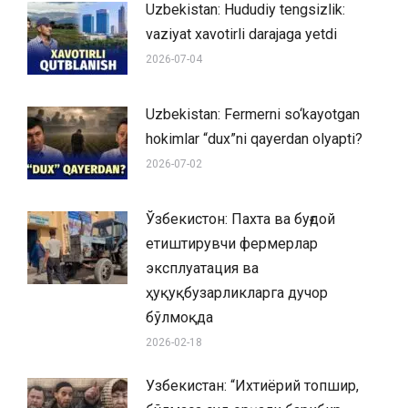
Uzbekistan: Hududiy tengsizlik:
vaziyat xavotirli darajaga yetdi
2026-07-04
Uzbekistan: Fermerni so‘kayotgan
hokimlar “dux”ni qayerdan olyapti?
2026-07-02
Ўзбекистон: Пахта ва буғдой
етиштирувчи фермерлар
эксплуатация ва
ҳуқуқбузарликларга дучор
бўлмоқда
2026-02-18
Узбекистан: “Ихтиёрий топшир,