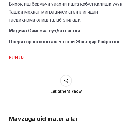
Бироқ иш берувчи уларни ишга қабул қилиши учун
Ташқи меҳнат миграцияси агентлигидан
тасдиқнома олиш талаб этилади.
Мадина Очилова суҳбатлашди.
Оператор ва монтаж устаси Жавоҳир Ғайратов
KUN.UZ
Let others know
Mavzuga oid materiallar