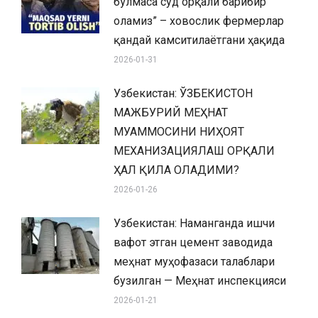
бўлмаса суд орқали барибир
оламиз” – ховослик фермерлар
қандай камситилаётгани ҳақида
2026-01-31
Узбекистан: ЎЗБЕКИСТОН
МАЖБУРИЙ МЕҲНАТ
МУАММОСИНИ НИҲОЯТ
МЕХАНИЗАЦИЯЛАШ ОРҚАЛИ
ҲАЛ ҚИЛА ОЛАДИМИ?
2026-01-26
Узбекистан: Наманганда ишчи
вафот этган цемент заводида
меҳнат муҳофазаси талаблари
бузилган — Меҳнат инспекцияси
2026-01-21