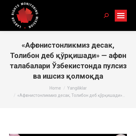
Search:
«Афғонистонликмиз десак,
Толибон деб қўрқишади» — афғон
талабалари Ўзбекистонда пулсиз
ва ишсиз қолмоқда
You are here:
Home
Yangiliklar
«Афғонистонликмиз десак, Толибон деб қўрқишади»…