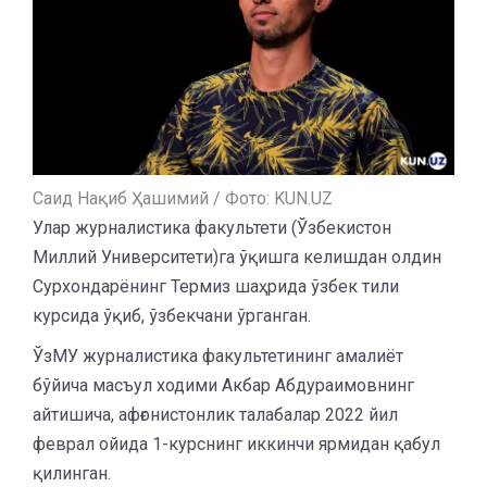
Саид Нақиб Ҳашимий / Фото: KUN.UZ
Улар журналистика факультети (Ўзбекистон
Миллий Университети)га ўқишга келишдан олдин
Сурхондарёнинг Термиз шаҳрида ўзбек тили
курсида ўқиб, ўзбекчани ўрганган.
ЎзМУ журналистика факультетининг амалиёт
бўйича масъул ходими Акбар Абдураимовнинг
айтишича, афғонистонлик талабалар 2022 йил
феврал ойида 1-курснинг иккинчи ярмидан қабул
қилинган.