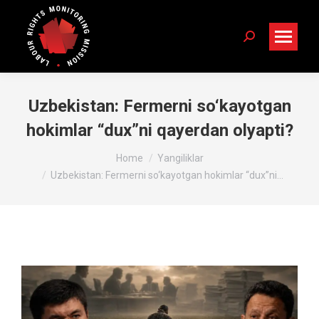
Search:
Uzbekistan: Fermerni so‘kayotgan
hokimlar “dux”ni qayerdan olyapti?
You are here:
Home
Yangiliklar
Uzbekistan: Fermerni so‘kayotgan hokimlar “dux”ni…