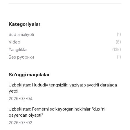
Kategoriyalar
Sud amaliyoti
(1)
Video
(8)
Yangiliklar
(135)
Без рубрики
(1)
So‘nggi maqolalar
Uzbekistan: Hududiy tengsizlik: vaziyat xavotirli darajaga
yetdi
2026-07-04
Uzbekistan: Fermerni so‘kayotgan hokimlar “dux”ni
qayerdan olyapti?
2026-07-02