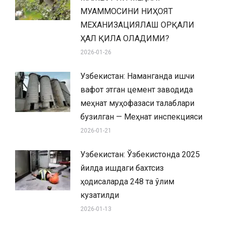
МУАММОСИНИ НИҲОЯТ
МЕХАНИЗАЦИЯЛАШ ОРҚАЛИ
ҲАЛ ҚИЛА ОЛАДИМИ?
2026-01-26
Узбекистан: Наманганда ишчи
вафот этган цемент заводида
меҳнат муҳофазаси талаблари
бузилган — Меҳнат инспекцияси
2026-01-21
Узбекистан: Ўзбекистонда 2025
йилда ишдаги бахтсиз
ҳодисаларда 248 та ўлим
кузатилди
2026-01-13