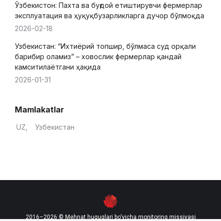
Ўзбекистон: Пахта ва буғдой етиштирувчи фермерлар
эксплуатация ва ҳуқуқбузарликларга дучор бўлмоқда
2026-02-18
Узбекистан: “Ихтиёрий топшир, бўлмаса суд орқали
барибир оламиз” – ховослик фермерлар қандай
камситилаётгани ҳақида
2026-01-31
Mamlakatlar
UZ
Узбекистан
2016–2026 © Mehnat huquqlari bo‘yicha monitoring missiyasi