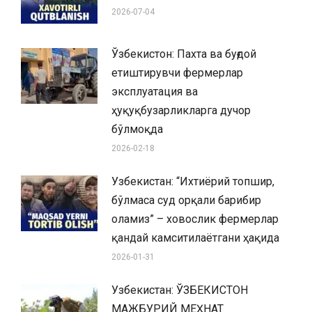
2026-07-04
Ўзбекистон: Пахта ва буғдой
етиштирувчи фермерлар
эксплуатация ва
ҳуқуқбузарликларга дучор
бўлмоқда
2026-02-18
Узбекистан: “Ихтиёрий топшир,
бўлмаса суд орқали барибир
оламиз” – ховослик фермерлар
қандай камситилаётгани ҳақида
2026-01-31
Узбекистан: ЎЗБЕКИСТОН
МАЖБУРИЙ МЕҲНАТ