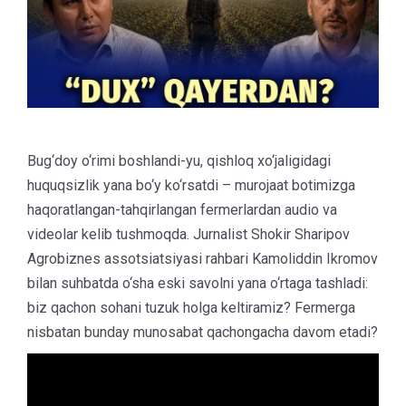
Bug‘doy o‘rimi boshlandi-yu, qishloq xo‘jaligidagi
huquqsizlik yana bo‘y ko‘rsatdi – murojaat botimizga
haqoratlangan-tahqirlangan fermerlardan audio va
videolar kelib tushmoqda. Jurnalist Shokir Sharipov
Agrobiznes assotsiatsiyasi rahbari Kamoliddin Ikromov
bilan suhbatda o‘sha eski savolni yana o‘rtaga tashladi:
biz qachon sohani tuzuk holga keltiramiz? Fermerga
nisbatan bunday munosabat qachongacha davom etadi?