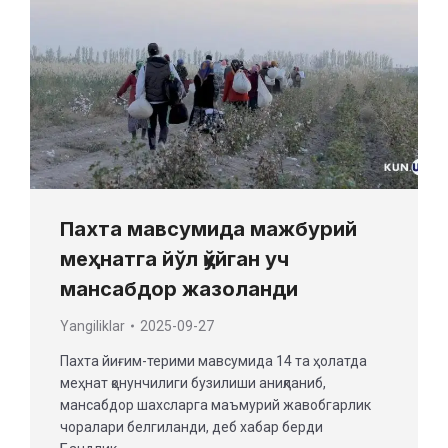
Пахта мавсумида мажбурий
меҳнатга йўл қўйган уч
мансабдор жазоланди
Yangiliklar
2025-09-27
Пахта йиғим-терими мавсумида 14 та ҳолатда
меҳнат қонунчилиги бузилиши аниқланиб,
мансабдор шахсларга маъмурий жавобгарлик
чоралари белгиланди, деб хабар берди