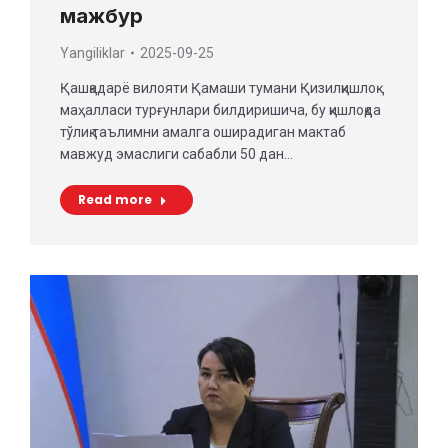
мажбур
Yangiliklar
2025-09-25
Қашқадарё вилояти Қамаши тумани Қизилқишлоқ
маҳалласи турғунлари билдиришича, бу қишлоқда
тўлиқ таълимни амалга оширадиган мактаб
мавжуд эмаслиги сабабли 50 дан…
Read more