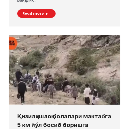
Бандлик…
Read more
Қизилқишлоқ болалари мактабга
5 км йўл босиб боришга