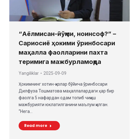
“Аёлмисан-йўқми, ноинсоф?” –
Сариосиё ҳокими ўринбосари
маҳалла фаолларини пахта
теримига мажбурламоқда
Yangiliklar
2025-09-09
Ҳокимнинг хотин-қизлар бўйича ўринбосари
Дилфуза Тошматова маҳаллалардаги ҳар бир
фаолга 5 нафардан одам топиб чиқиш
мажбурияти юклатилганини маълум қилган.
“Нега…
Read more