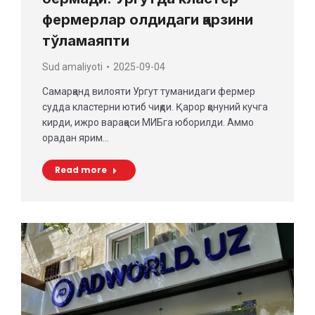
фермерлар олдидаги қарзини
тўламаяпти
Sud amaliyoti
2025-09-04
Самарқанд вилояти Ургут туманидаги фермер
судда кластерни ютиб чиқди. Қарор қонуний кучга
кирди, ижро варақаси МИБга юборилди. Аммо
орадан ярим…
Read more