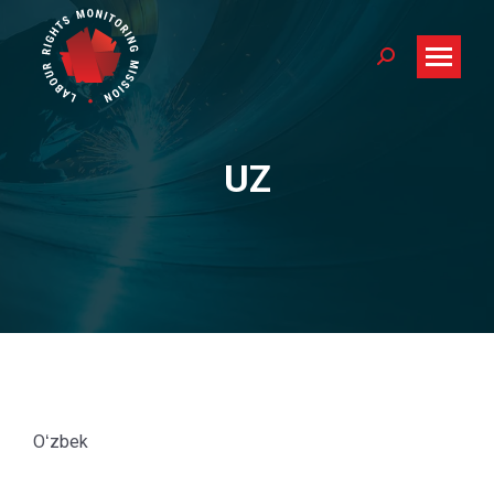
Search:
UZ
You are here:
Oʻzbek