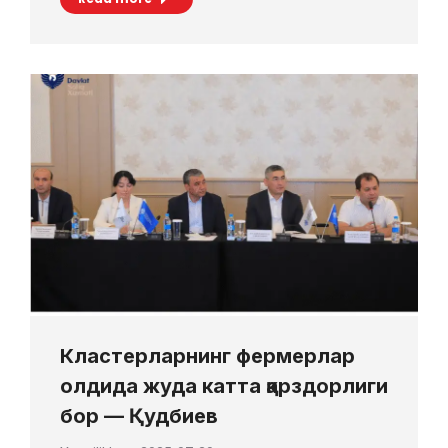
Кластерларнинг фермерлар
олдида жуда катта қарздорлиги
бор — Қудбиев