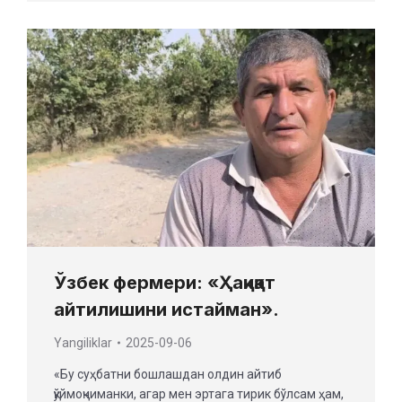
Ўзбек фермери: «Ҳақиқат
айтилишини истайман».
Yangiliklar
2025-09-06
«Бу суҳбатни бошлашдан олдин айтиб
қўймоқчиманки, агар мен эртага тирик бўлсам ҳам,