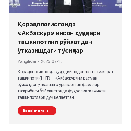
Қорақалпоғистонда
«Акбаскур» инсон ҳуқуқлари
ташкилотини рўйхатдан
ўтказишдаги тўсиқлар
Yangiliklar
2025-07-15
Қорақалпоғистонда ҳудудий нодавлат нотижорат
ташкилоти (ННТ) — «Акбаскур»ни расман
рўйхатдан ўтказишга уринаётган фаоллар
тажрибаси Ўзбекистонда фуқаролик жамияти
ташкилотлари дуч келаётган…
Read more