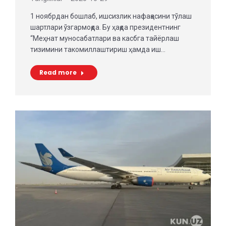
1 ноябрдан бошлаб, ишсизлик нафақасини тўлаш
шартлари ўзгармоқда. Бу ҳақда президентнинг
“Меҳнат муносабатлари ва касбга тайёрлаш
тизимини такомиллаштириш ҳамда иш…
Read more