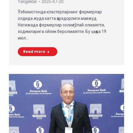
Yangiliklar
2025-07-20
Ўзбекистонда кластерларнинг фермерлар
олдида жуда катта қарздорлиги мавжуд.
Натижада фермерлар солиқ тўлай олмаяпти,
ходимларига ойлик беролмаяпти. Бу ҳақда 19
июл…
Read more