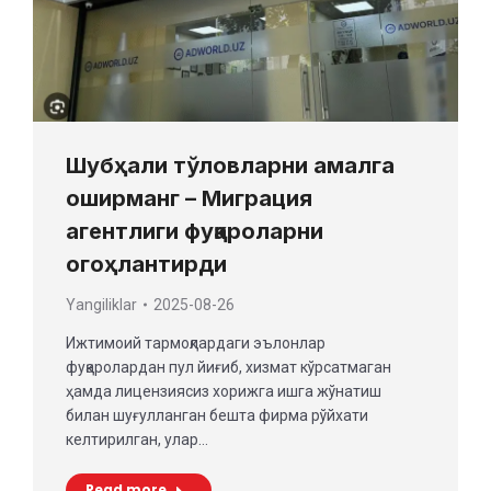
Шубҳали тўловларни амалга
оширманг – Миграция
агентлиги фуқароларни
огоҳлантирди
Yangiliklar
2025-08-26
Ижтимоий тармоқлардаги эълонлар
фуқаролардан пул йиғиб, хизмат кўрсатмаган
ҳамда лицензиясиз хорижга ишга жўнатиш
билан шуғулланган бешта фирма рўйхати
келтирилган, улар…
Read more