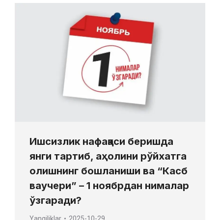
Ишсизлик нафақаси беришда
янги тартиб, аҳолини рўйхатга
олишнинг бошланиши ва “Касб
ваучери” – 1 ноябрдан нималар
ўзгаради?
Yangiliklar
2025-10-29