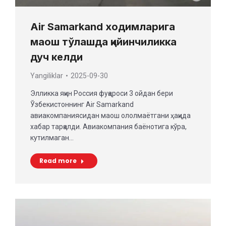
Air Samarkand ходимларига
маош тўлашда қийинчиликка
дуч келди
Yangiliklar
2025-09-30
Элликка яқин Россия фуқароси 3 ойдан бери
Ўзбекистоннинг Air Samarkand
авиакомпаниясидан маош ололмаётгани ҳақида
хабар тарқалди. Авиакомпания баёнотига кўра,
кутилмаган…
Read more