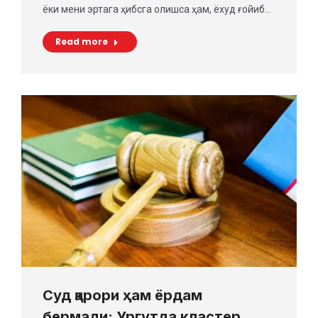
ёки мени эртага ҳибсга олишса ҳам, ёхуд ғойиб…
Read more
Суд қарори ҳам ёрдам
бермади: Ургутда кластер