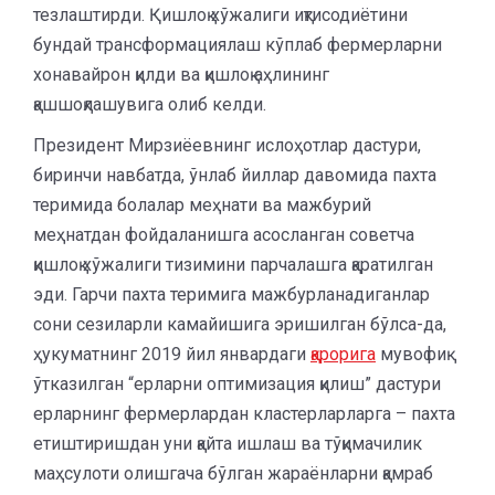
тезлаштирди. Қишлоқ хўжалиги иқтисодиётини
бундай трансформациялаш кўплаб фермерларни
хонавайрон қилди ва қишлоқ аҳлининг
қашшоқлашувига олиб келди.
Президент Мирзиёевнинг ислоҳотлар дастури,
биринчи навбатда, ўнлаб йиллар давомида пахта
теримида болалар меҳнати ва мажбурий
меҳнатдан фойдаланишга асосланган советча
қишлоқ хўжалиги тизимини парчалашга қаратилган
эди. Гарчи пахта теримига мажбурланадиганлар
сони сезиларли камайишига эришилган бўлса-да,
ҳукуматнинг 2019 йил январдаги
қарорига
мувофиқ
ўтказилган “ерларни оптимизация қилиш” дастури
ерларнинг фермерлардан кластерларларга – пахта
етиштиришдан уни қайта ишлаш ва тўқимачилик
маҳсулоти олишгача бўлган жараёнларни қамраб