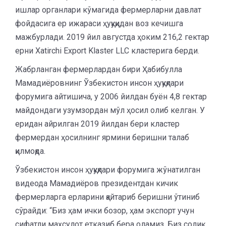
ишлар органлари кўмагида фермерларни давлат
фойдасига ер ижараси ҳуқуқидан воз кечишга
мажбурлади. 2019 йил августда ҳоким 216,2 гектар
ерни Xatirchi Export Klaster LLC кластерига берди.
Жабрланган фермерлардан бири Ҳабибулла
Мамадиёровнинг Ўзбекистон инсон ҳуқуқлари
форумига айтишича, у 2006 йилдан буён 4,8 гектар
майдондаги узумзордан мўл ҳосил олиб келган. У
еридан айрилган 2019 йилдан бери кластер
фермердан ҳосилнинг ярмини беришни талаб
қилмоқда.
Ўзбекистон инсон ҳуқуқлари форумига жўнатилган
видеода Мамадиёров президентдан кичик
фермерларга ерларини қайтариб беришни ўтиниб
сўрайди: “Биз ҳам ички бозор, ҳам экспорт учун
сифатли маҳсулот етказиб бера оламиз. Биз солиқ