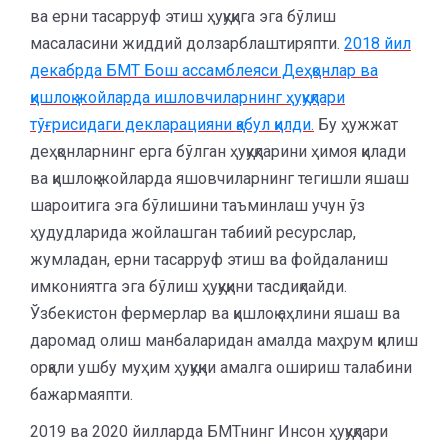
ва ерни тасарруф этиш ҳуқуқига эга бўлиш
масаласини жиддий долзарблаштиряпти.
2018 йил
декабрда БМТ Бош ассамблеяси Деҳқонлар ва
қишлоқ жойларда ишловчиларнинг ҳуқуқлари
тўғрисидаги декларацияни қабул қилди.
Бу ҳужжат
деҳқонларнинг ерга бўлган ҳуқуқларини ҳимоя қилади
ва қишлоқ жойларда яшовчиларнинг тегишли яшаш
шароитига эга бўлишини таъминлаш учун ўз
ҳудудларида жойлашган табиий ресурслар,
жумладан, ерни тасарруф этиш ва фойдаланиш
имкониятга эга бўлиш ҳуқуқини тасдиқлайди.
Ўзбекистон фермерлар ва қишлоқ аҳлини яшаш ва
даромад олиш манбаларидан амалда маҳрум қилиш
орқали ушбу муҳим ҳуқуқни амалга ошириш талабини
бажармаяпти.
2019 ва 2020 йилларда БМТнинг Инсон ҳуқуқлари