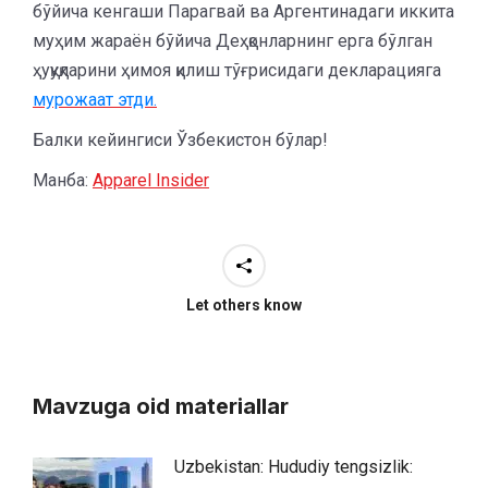
бўйича кенгаши Парагвай ва Аргентинадаги иккита
муҳим жараён бўйича Деҳқонларнинг ерга бўлган
ҳуқуқларини ҳимоя қилиш тўғрисидаги декларацияга
мурожаат этди.
Балки кейингиси Ўзбекистон бўлар!
Манба:
Apparel Insider
Let others know
Mavzuga oid materiallar
Uzbekistan: Hududiy tengsizlik: