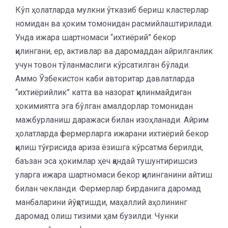
Кўп ҳолатларда мулкни ўтказиб бериш кластерлар
номидан ва ҳоким томонидан расмийлаштирилади.
Унда ижара шартномаси “ихтиёрий” бекор
қилингани, ер, активлар ва даромаддан айрилганлик
учун товон тўланмаслиги кўрсатилган бўлади.
Аммо Ўзбекистон каби авторитар давлатларда
“ихтиёрийлик” катта ва назорат қилинмайдиган
ҳокимиятга эга бўлган амалдорлар томонидан
мажбурланиш даражаси билан изоҳланади. Айрим
ҳолатларда фермерларга ижарани ихтиёрий бекор
қилиш тўғрисида ариза ёзишга кўрсатма берилди,
баъзан эса ҳокимлар ҳеч қандай тушунтиришсиз
уларга ижара шартномаси бекор қилинганини айтиш
билан чекланди. Фермерлар бирданига даромад
манбаларини йўқотишди, маҳаллий аҳолининг
даромад олиш тизими ҳам бузилди. Чунки