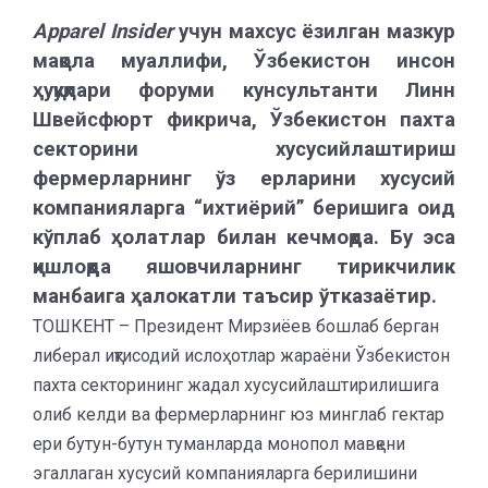
Apparel Insider
учун махсус ёзилган мазкур
мақола муаллифи, Ўзбекистон инсон
ҳуқуқлари форуми кунсультанти Линн
Швейсфюрт фикрича, Ўзбекистон пахта
секторини хусусийлаштириш
фермерларнинг ўз ерларини хусусий
компанияларга “ихтиёрий” беришига оид
кўплаб ҳолатлар билан кечмоқда. Бу эса
қишлоқда яшовчиларнинг тирикчилик
манбаига ҳалокатли таъсир ўтказаётир.
ТОШКЕНТ – Президент Мирзиёев бошлаб берган
либерал иқтисодий ислоҳотлар жараёни Ўзбекистон
пахта секторининг жадал хусусийлаштирилишига
олиб келди ва фермерларнинг юз минглаб гектар
ери бутун-бутун туманларда монопол мавқени
эгаллаган хусусий компанияларга берилишини