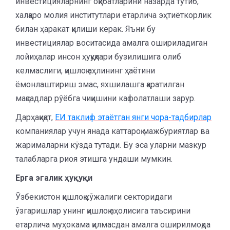
инвестицияларнинг оқибатларини назарда тутиб,
халқаро молия институтлари етарлича эҳтиёткорлик
билан ҳаракат қилиши керак. Яъни бу
инвестициялар воситасида амалга ошириладиган
лойиҳалар инсон ҳуқуқлари бузилишига олиб
келмаслиги, қишлоқ аҳлининг ҳаётини
ёмонлаштириш эмас, яхшилашга қаратилган
мақсадлар рўёбга чиқишини кафолатлаши зарур.
Дарҳақиқат,
ЕИ таклиф этаётган янги чора-тадбирлар
компаниялар учун янада каттароқ мажбуриятлар ва
жарималарни кўзда тутади. Бу эса уларни мазкур
талабларга риоя этишга ундаши мумкин.
Ерга эгалик ҳуқуқи
Ўзбекистон қишлоқ хўжалиги секторидаги
ўзгаришлар унинг қишлоқ аҳолисига таъсирини
етарлича муҳокама қилмасдан амалга оширилмоқда