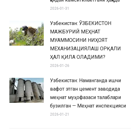
2026-01-31
Узбекистан: ЎЗБЕКИСТОН
МАЖБУРИЙ МЕҲНАТ
МУАММОСИНИ НИҲОЯТ
МЕХАНИЗАЦИЯЛАШ ОРҚАЛИ
ҲАЛ ҚИЛА ОЛАДИМИ?
2026-01-26
Узбекистан: Наманганда ишчи
вафот этган цемент заводида
меҳнат муҳофазаси талаблари
бузилган — Меҳнат инспекцияси
2026-01-21