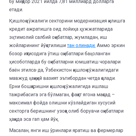
бу миқдор 2021 йилда 7,81 миллиард долларга
етади.
Қишлоқ хўжалиги секторини модернизация қилишга
кредит ажратишга оид лойиҳа ҳужжатларида
эҳтимолий салбий оқибатлар, жумладан, иш
жойларининг йўқотилиши
тан олинади.
Аммо эркин
бозор иқтисодига ўтиш оқибатлари баҳоланган
ҳисоботларда бу оқибатларни юмшатиш чоралари
баён этилса-да, Ўзбекистон қишлоқ хўжалигидаги
мавжуд ҳақиқий вазият эътибордан четда қолади.
Ерни бошқаришни қишлоқ хўжалигида ишлаш
тажрибасига эга бўлмаган, фақат ягона мақсад –
максимал фойда олишни кўзлайдиган хусусий
секторга беришнинг узоққа олиб борувчи оқибатлари
ҳақида эса гап ҳам йўқ.
Масалан, янги иш ўринлари яратиш ва фермерлар