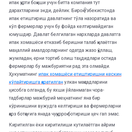
ипак қурти боқиши учун битта компания тут
дарахтларини экди, дейлик. Бироқ Ўзбекистонда
ипак етиштириш давлатнинг тўла назоратида ва
кўп фермерлар учун бу фойда келтирмайдиган
юмушдир. Давлат белгилаган нархларда давлатга
ипак хомашёси етказиб беришни талаб қилаётган
маҳаллий амалдорларнинг одатда жазо қўллаш,
жумладан, ерни тортиб олиш таҳдидлари остида
фермерлар бу мажбуриятни рад эта олмайди.
Ҳукуматнинг
ипак хомашёси етиштиришни кескин
кўпайтиришга қаратилган
улкан мақсадларини
ҳисобга олганда, бу яхши ўйланмаган чора-
тадбирлар мажбурий меҳнатнинг яна бир
кўринишини вужудга келтириши ва фермерларни
қарз ботқоғига янада чуқурроқ ботириши ҳеч гап эмас.
Киритилган ёки киритилиши кутилаётган айрим