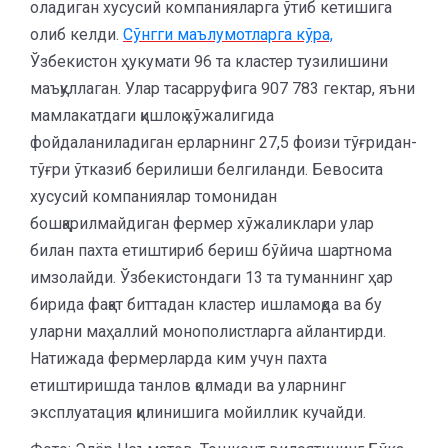
оладиган хусусий компанияларга ўтиб кетишига
олиб келди.
Сўнгги маълумотларга кўра,
Ўзбекистон ҳукумати 96 та кластер тузилишини
маъқуллаган. Улар тасарруфига 907 783 гектар, яъни
мамлакатдаги қишлоқ хўжалигида
фойдаланиладиган ерларнинг 27,5 фоизи тўғридан-
тўғри ўтказиб берилиши белгиланди. Бевосита
хусусий компаниялар томонидан
бошқарилмайдиган фермер хўжаликлари улар
билан пахта етиштириб бериш бўйича шартнома
имзолайди. Ўзбекистондаги 13 та туманнинг ҳар
бирида фақат биттадан кластер ишламоқда ва бу
уларни маҳаллий монополистларга айлантирди.
Натижада фермерларда ким учун пахта
етиштиришда танлов қолмади ва уларнинг
эксплуатация қилинишига мойиллик кучайди.