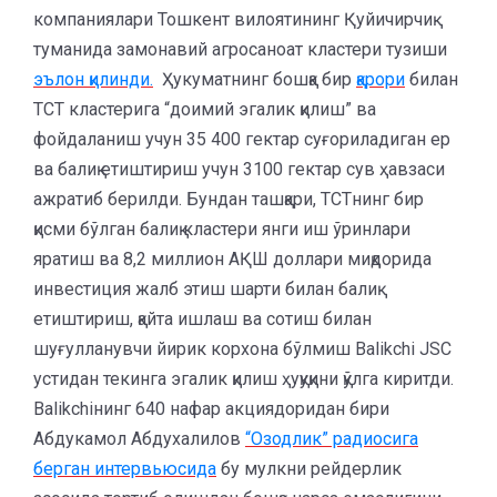
компаниялари Тошкент вилоятининг Қуйичирчиқ
туманида замонавий агросаноат кластери тузиши
эълон қилинди.
Ҳукуматнинг бошқа бир
қарори
билан
TCT кластерига “доимий эгалик қилиш” ва
фойдаланиш учун 35 400 гектар суғориладиган ер
ва балиқ етиштириш учун 3100 гектар сув ҳавзаси
ажратиб берилди. Бундан ташқари, TCTнинг бир
қисми бўлган балиқ кластери янги иш ўринлари
яратиш ва 8,2 миллион АҚШ доллари миқдорида
инвестиция жалб этиш шарти билан балиқ
етиштириш, қайта ишлаш ва сотиш билан
шуғулланувчи йирик корхона бўлмиш Balikchi JSC
устидан текинга эгалик қилиш ҳуқуқини қўлга киритди.
Balikchiнинг 640 нафар акциядоридан бири
Абдукамол Абдухалилов
“Озодлик” радиосига
берган интервьюсида
бу мулкни рейдерлик