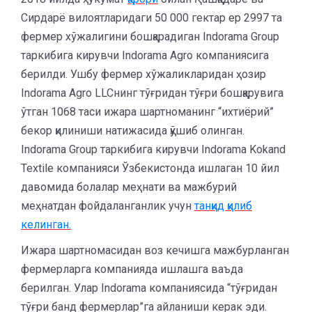
Сирдарё вилоятларидаги 50 000 гектар ер 2997 та
фермер хўжалигини бошқарадиган Indorama Group
таркибига кирувчи Indorama Agro компаниясига
берилди. Ушбу фермер хўжаликларидан ҳозир
Indorama Agro LLCнинг тўғридан тўғри бошқарувига
ўтган 1068 таси ижара шартноманинг “ихтиёрий”
бекор қилиниши натижасида қўшиб олинган.
Indorama Group таркибига кирувчи Indorama Kokand
Textile компанияси Ўзбекистонда ишлаган 10 йил
давомида болалар меҳнати ва мажбурий
меҳнатдан фойдаланганлик учун
танқид қилиб
келинган.
Ижара шартномасидан воз кечишга мажбурланган
фермерларга компанияда ишлашга ваъда
берилган. Улар Indorama компаниясида “тўғридан
тўғри банд фермерлар”га айланиши керак эди.