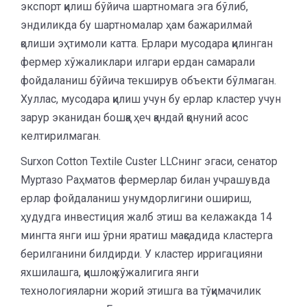
экспорт қилиш бўйича шартномага эга бўлиб,
эндиликда бу шартномалар ҳам бажарилмай
қолиши эҳтимоли катта. Ерлари мусодара қилинган
фермер хўжаликлари илгари ердан самарали
фойдаланиш бўйича текширув объекти бўлмаган.
Хуллас, мусодара қилиш учун бу ерлар кластер учун
зарур эканидан бошқа ҳеч қандай қонуний асос
келтирилмаган.
Surxon Cotton Textile Custer LLCнинг эгаси, сенатор
Муртазо Раҳматов фермерлар билан учрашувда
ерлар фойдаланиш унумдорлигини ошириш,
ҳудудга инвестиция жалб этиш ва келажакда 14
мингта янги иш ўрни яратиш мақсадида кластерга
берилганини билдирди. У кластер ирригацияни
яхшилашга, қишлоқ хўжалигига янги
технологияларни жорий этишга ва тўқимачилик