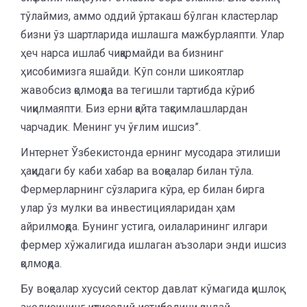
тўлаймиз, аммо оддий ўртакаш бўлган кластерлар
бизни ўз шартларида ишлашга мажбурлаяпти. Улар
ҳеч нарса ишлаб чиқармайди ва бизнинг
ҳисобимизга яшайди. Кўп сонли шикоятлар
жавобсиз қолмоқда ва тегишли тартибда кўриб
чиқилмаяпти. Биз ерни қайта тақсимлашлардан
чарчадик. Менинг уч ўғлим ишсиз”.
Интернет Ўзбекистонда ернинг мусодара этилиши
ҳақидаги бу каби хабар ва воқеалар билан тўла.
Фермерларнинг сўзларига кўра, ер билан бирга
улар ўз мулки ва инвестицияларидан ҳам
айрилмоқда. Бунинг устига, оилаларининг илгари
фермер хўжалигида ишлаган аъзолари энди ишсиз
қолмоқда.
Бу воқеалар хусусий сектор давлат кўмагида қишлоқ