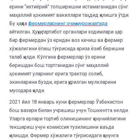
ерини “ихтиёрий” топширишни истамаганидан сўнг
маҳаллий ҳокимият вакиллари таҳдид қилишга ўтди.
Бу ҳақда
фермерларнинг очиқ мурожаатида
айтилган. Ҳуқуқ-тартибот органлари ходимлари ҳар
бир фермердан ўз еридан воз кечиш ва фермер
хўжалигини ёпиш тўғрисида ариза ёзиб беришни
талаб қилди. Кўпгина фермерлар ўз ерини
беришдан бош тортганидан сўнг маҳаллий
ҳокимият уларнинг ерига трактор солиб,
экинларини бузди, ерига қурилган мулкларини
мусодара қилди.
2021 йил 18 январь куни фермерлар Ўзбекистон
бош вазири билан учрашиш учун Тошкентга келди.
Уларга ерлари тортиб олинишининг қонунийлигини
текшириш учун комиссия тузилишини ваъда
қилишди. Фермер хўжалиги тўғрисидаги қонунга