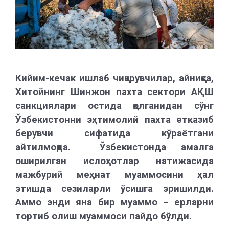
Кийим-кечак ишлаб чиқарувчилар, айниқса,
Хитойнинг Шинжон пахта сектори АҚШ
санкциялари остида қолганидан сўнг
Ўзбекистонни эҳтимолий пахта етказиб
берувчи сифатида кўраётгани
айтилмоқда. Ўзбекистонда амалга
оширилган ислоҳотлар натижасида
мажбурий меҳнат муаммосини ҳал
этишда сезиларли ўсишга эришилди.
Аммо энди яна бир муаммо – ерларни
тортиб олиш муаммоси пайдо бўлди.