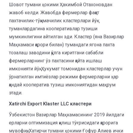
Шовот тумани ҳокими Ҳакимбой Отахоновдан
жавоб келди. Жавобда фермерлар фақат
пахтачилик-тўқимачилик кластерлари йўқ
туманлардагина кооперативлар тузиши
мумкинлигини айтилган эди. Кластер (яна Вазирлар
Маҳкамаси қарори билан) тумандаги ягона пахта
тозалаш заводини қўлга киритгани сабабли
фермерларнинг ўз пахтасини қайта ишлаш
имконияти йўқ. Ҳукумат томонидан кластерлар учун
ўрнатилган имтиёзлар режими фермерларни ҳар
қандай кооператив тузиш имкониятидан маҳрум
этади.
Xatirchi Export Klaster LLC кластери
Ўзбекистон Вазирлар Маҳкамасининг 2019 йилдаги
ерларни оптимизация қилиш тўғрисидаги қарорига
мувофиқ, Хатирчи тумани ҳокими Ғофур Алиев ички