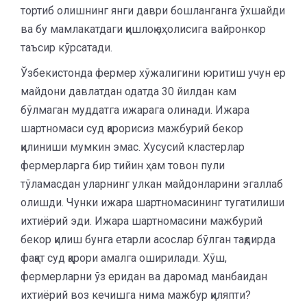
тортиб олишнинг янги даври бошланганга ўхшайди
ва бу мамлакатдаги қишлоқ аҳолисига вайронкор
таъсир кўрсатади.
Ўзбекистонда фермер хўжалигини юритиш учун ер
майдони давлатдан одатда 30 йилдан кам
бўлмаган муддатга ижарага олинади. Ижара
шартномаси суд қарорисиз мажбурий бекор
қилиниши мумкин эмас. Хусусий кластерлар
фермерларга бир тийин ҳам товон пули
тўламасдан уларнинг улкан майдонларини эгаллаб
олишди. Чунки ижара шартномасининг тугатилиши
ихтиёрий эди. Ижара шартномасини мажбурий
бекор қилиш бунга етарли асослар бўлган тақдирда
фақат суд қарори амалга оширилади. Хўш,
фермерларни ўз еридан ва даромад манбаидан
ихтиёрий воз кечишга нима мажбур қиляпти?