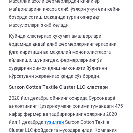
маҳаллий аҳоли фермерлардан кичик ер
майдонларини ижара олиб, ўзлари учун ёки кейин
бозорда сотиш мақсадида турли озиқ-овқат
маҳсулотлари экиб келади.
Қуйида кластерлар ҳукумат амалдорлари
ёрдамида қандай қилиб фермерларнинг ерларини
қўлга киритиши ва маҳаллий монополистларга
айланиши, шунингдек, фермерларнинг ўз
ҳуқуқларини ҳимоя қилиш имконияти йўқлигини
кўрсатувчи жараёнлар ҳақида сўз боради.
Surxon Cotton Textile Cluster LLC
кластери
2020 йил декабрь ойининг охирида Сурхондарё
вилоятининг Қизириқ тумани ҳокими тумандаги 475
нафар фермер ва тадбиркорнинг ерларини 2020
йил 1 декабрда
тузилган
Surxon Cotton Textile
Cluster LLC фойдасига мусодара қилди. Компания