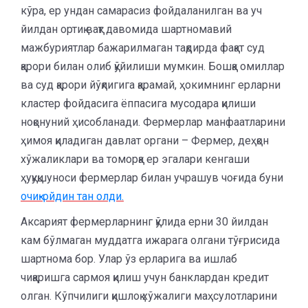
кўра, ер ундан самарасиз фойдаланилган ва уч
йилдан ортиқ вақт давомида шартномавий
мажбуриятлар бажарилмаган тақдирда фақат суд
қарори билан олиб қўйилиши мумкин. Бошқа омиллар
ва суд қарори йўқлигига қарамай, ҳокимнинг ерларни
кластер фойдасига ёппасига мусодара қилиши
ноқонуний ҳисобланади. Фермерлар манфаатларини
ҳимоя қиладиган давлат органи – Фермер, деҳқон
хўжаликлари ва томорқа ер эгалари кенгаши
ҳуқуқшуноси фермерлар билан учрашув чоғида буни
очиқ-ойдин тан олди.
Аксарият фермерларнинг қўлида ерни 30 йилдан
кам бўлмаган муддатга ижарага олгани тўғрисида
шартнома бор. Улар ўз ерларига ва ишлаб
чиқаришга сармоя қилиш учун банклардан кредит
олган. Кўпчилиги қишлоқ хўжалиги маҳсулотларини