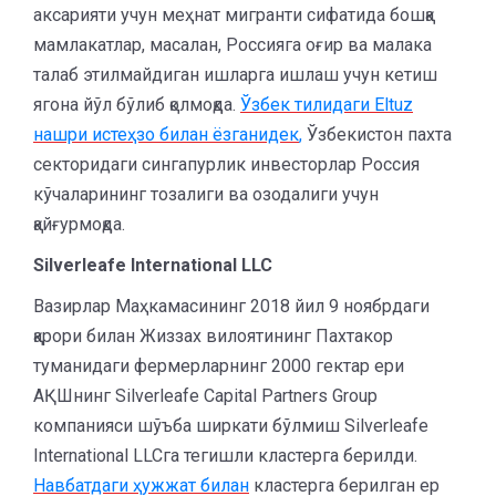
аксарияти учун меҳнат мигранти сифатида бошқа
мамлакатлар, масалан, Россияга оғир ва малака
талаб этилмайдиган ишларга ишлаш учун кетиш
ягона йўл бўлиб қолмоқда.
Ўзбек тилидаги
Eltuz
нашри истеҳзо билан ёзганидек
,
Ўзбекистон пахта
секторидаги сингапурлик инвесторлар Россия
кўчаларининг тозалиги ва озодалиги учун
қайғурмоқда.
Silverleafe
International
LLC
Вазирлар Маҳкамасининг 2018 йил 9 ноябрдаги
қарори билан Жиззах вилоятининг Пахтакор
туманидаги фермерларнинг 2000 гектар ери
АҚШнинг Silverleafe Capital Partners Group
компанияси шўъба ширкати бўлмиш Silverleafe
International LLCга тегишли кластерга берилди.
Навбатдаги ҳужжат билан
кластерга берилган ер