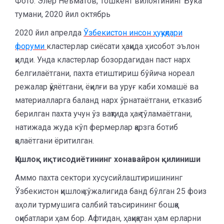
Фото: Элёр Неъматов, Тошкент вилоятининг Бўка
тумани, 2020 йил октябрь
2020 йил апрелда
Ўзбекистон инсон ҳуқуқлари
форуми
кластерлар сиёсати ҳақида ҳисобот эълон
қилди. Унда кластерлар бозордагидан паст нарх
белгилаётгани, пахта етиштириш бўйича нореал
режалар қўяётгани, ёқилғи ва уруғ каби хомашё ва
материалларга баланд нарх ўрнатаётгани, етказиб
берилган пахта учун ўз вақтида ҳақ тўламаётгани,
натижада жуда кўп фермерлар қарзга ботиб
қолаётгани ёритилган.
Қишлоқ иқтисодиётининг хонавайрон қилиниши
Аммо пахта сектори хусусийлаштиришининг
Ўзбекистон қишлоқ хўжалигида банд бўлган 25 фоиз
аҳоли турмушига салбий таъсирининг бошқа
оқибатлари ҳам бор. Афтидан, ҳақиқатан ҳам ерларни