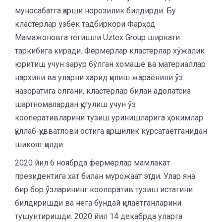
муносабатга қарши норозилик билдирди. Бу
кластерлар ўзбек тадбиркори Фарҳод
Мамажоновга тегишли Uztex Group ширкати
таркибига киради. Фермерлар кластерлар хўжалик
юритиш учун зарур бўлган хомашё ва материаллар
нархини ва уларни харид қилиш жараёнини ўз
назоратига олгани, кластерлар билан адолатсиз
шартномалардан қутулиш учун ўз
кооперативларини тузиш уринишларига ҳокимлар
қўллаб-қувватлови остига қаршилик кўрсатаётганидан
шикоят қилди.
2020 йил 6 ноябрда фермерлар мамлакат
президентига хат билан мурожаат этди. Улар яна
бир бор ўзларининг кооператив тузиш истагини
билдиришди ва нега бундай қилаётганларини
тушунтиришди. 2020 йил 14 декабрда уларга