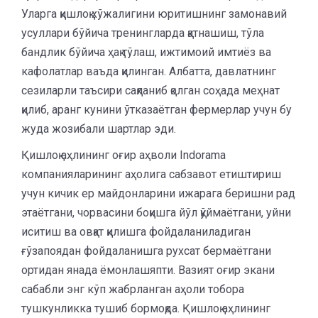
Уларга қишлоқ хўжалигини юритишнинг замонавий
усуллари бўйича тренингларда қатнашиш, тўла
бандлик бўйича ҳақ тўлаш, ижтимоий имтиёз ва
кафолатлар ваъда қилинган. Албатта, давлатнинг
сезиларли таъсири сақланиб қолган соҳада меҳнат
қилиб, аранг кунини ўтказаётган фермерлар учун бу
жуда жозибали шартлар эди.
Қишлоқ аҳлининг оғир аҳволи Indorama
компанияларининг аҳолига сабзавот етиштириш
учун кичик ер майдонларини ижарага беришни рад
этаётгани, чорвасини боқишга йўл қўймаётгани, уйни
иситиш ва овқат қилишга фойдаланиладиган
ғўзапоядан фойдаланишга рухсат бермаётгани
ортидан янада ёмонлашяпти. Вазият оғир экани
сабабли энг кўп жабрланган аҳоли тобора
тушкунликка тушиб бормоқда. Қишлоқ аҳлининг