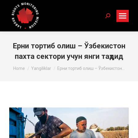
Search:
Ерни тортиб олиш – Ўзбекистон
пахта сектори учун янги таҳдид
You are here:
Home
Yangiliklar
Ерни тортиб олиш – Ўзбекистон…