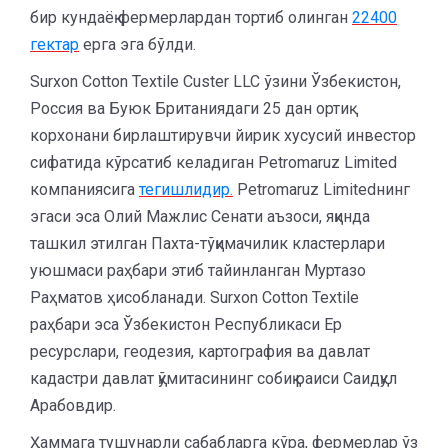
бир кундаёқ фермерлардан тортиб олинган
22400
гектар
ерга эга бўлди.
Surxon Cotton Textile Custer LLC ўзини Ўзбекистон,
Россия ва Буюк Британиядаги 25 дан ортиқ
корхонани бирлаштирувчи йирик хусусий инвестор
сифатида кўрсатиб келадиган Petromaruz Limited
компаниясига
тегишлидир.
Petromaruz Limitedнинг
эгаси эса Олий Мажлис Сенати аъзоси, яқинда
ташкил этилган Пахта-тўқимачилик кластерлари
уюшмаси раҳбари этиб тайинланган Муртазо
Раҳматов ҳисобланади. Surxon Cotton Textile
раҳбари эса Ўзбекистон Республикаси Ер
ресурслари, геодезия, картография ва давлат
кадастри давлат қўмитасининг собиқ раиси Саидқул
Арабовдир.
Ҳаммага тушунарли сабабларга кўра, фермерлар ўз