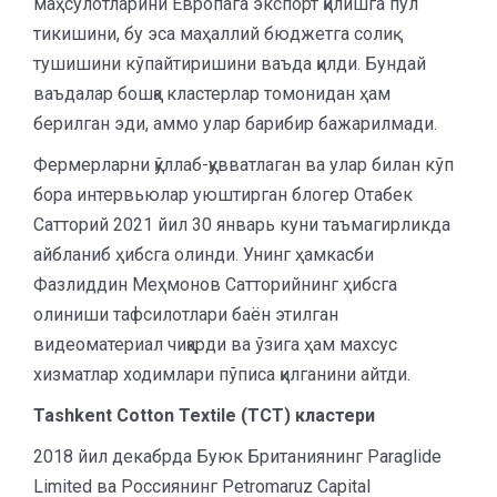
маҳсулотларини Европага экспорт қилишга пул
тикишини, бу эса маҳаллий бюджетга солиқ
тушишини кўпайтиришини ваъда қилди. Бундай
ваъдалар бошқа кластерлар томонидан ҳам
берилган эди, аммо улар барибир бажарилмади.
Фермерларни қўллаб-қувватлаган ва улар билан кўп
бора интервьюлар уюштирган блогер Отабек
Сатторий 2021 йил 30 январь куни таъмагирликда
айбланиб ҳибсга олинди. Унинг ҳамкасби
Фазлиддин Меҳмонов Сатторийнинг ҳибсга
олиниши тафсилотлари баён этилган
видеоматериал чиқарди ва ўзига ҳам махсус
хизматлар ходимлари пўписа қилганини айтди.
Tashkent
Cotton
Textile
(
TCT
)
кластери
2018 йил декабрда Буюк Британиянинг Paraglide
Limited ва Россиянинг Petromaruz Capital