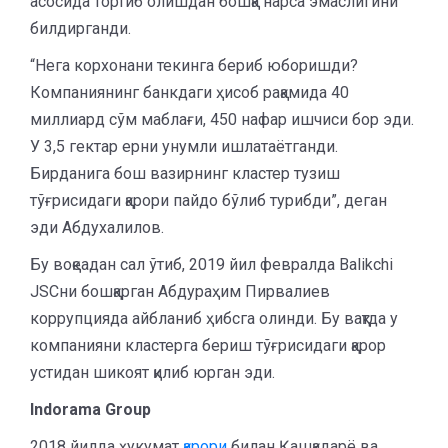
асосида тортиб олишдан бошқа нарса эмаслигини
билдирганди.
“Нега корхонани текинга бериб юборишди?
Компаниянинг банкдаги ҳисоб рақамида 40
миллиард сўм маблағи, 450 нафар ишчиси бор эди.
У 3,5 гектар ерни унумли ишлатаётганди.
Бирданига бош вазирнинг кластер тузиш
тўғрисидаги қарори пайдо бўлиб турибди”, деган
эди Абдухалилов.
Бу воқеадан сал ўтиб, 2019 йил февралда Balikchi
JSCни бошқарган Абдураҳим Пирвалиев
коррупцияда айбланиб ҳибсга олинди. Бу вақтда у
компанияни кластерга бериш тўғрисидаги қарор
устидан шикоят қилиб юрган эди.
Indorama
Group
2018 йилда ҳукумат
қарори
билан Қашқадарё ва