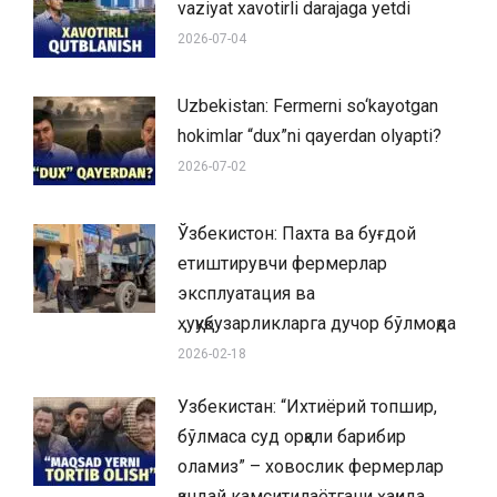
vaziyat xavotirli darajaga yetdi
2026-07-04
Uzbekistan: Fermerni so‘kayotgan
hokimlar “dux”ni qayerdan olyapti?
2026-07-02
Ўзбекистон: Пахта ва буғдой
етиштирувчи фермерлар
эксплуатация ва
ҳуқуқбузарликларга дучор бўлмоқда
2026-02-18
Узбекистан: “Ихтиёрий топшир,
бўлмаса суд орқали барибир
оламиз” – ховослик фермерлар
қандай камситилаётгани ҳақида