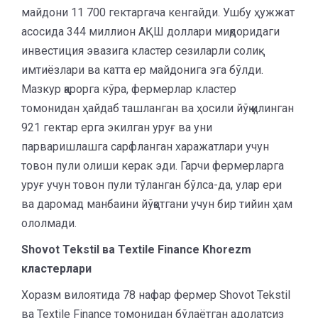
майдони 11 700 гектаргача кенгайди. Ушбу ҳужжат
асосида 344 миллион АҚШ доллари миқдоридаги
инвестиция эвазига кластер сезиларли солиқ
имтиёзлари ва катта ер майдонига эга бўлди.
Мазкур қарорга кўра, фермерлар кластер
томонидан ҳайдаб ташланган ва ҳосили йўқ қилинган
921 гектар ерга экилган уруғ ва уни
парваришлашга сарфланган харажатлари учун
товон пули олиши керак эди. Гарчи фермерларга
уруғ учун товон пули тўланган бўлса-да, улар ери
ва даромад манбаини йўқотгани учун бир тийин ҳам
ололмади.
Shovot Tekstil ва Textile Finance Khorezm
кластерлари
Хоразм вилоятида 78 нафар фермер Shovot Tekstil
ва Textile Finance томонидан бўлаётган адолатсиз