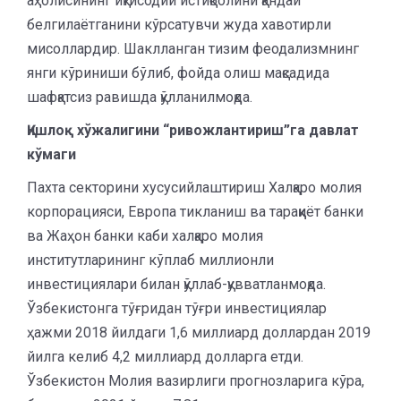
аҳолисининг иқтисодий истиқболини қандай
белгилаётганини кўрсатувчи жуда хавотирли
мисоллардир. Шаклланган тизим феодализмнинг
янги кўриниши бўлиб, фойда олиш мақсадида
шафқатсиз равишда қўлланилмоқда.
Қишлоқ хўжалигини “ривожлантириш”га давлат
кўмаги
Пахта секторини хусусийлаштириш Халқаро молия
корпорацияси, Европа тикланиш ва тараққиёт банки
ва Жаҳон банки каби халқаро молия
институтларининг кўплаб миллионли
инвестициялари билан қўллаб-қувватланмоқда.
Ўзбекистонга тўғридан тўғри инвестициялар
ҳажми 2018 йилдаги 1,6 миллиард доллардан 2019
йилга келиб 4,2 миллиард долларга етди.
Ўзбекистон Молия вазирлиги прогнозларига кўра,