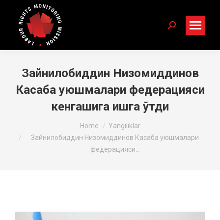
Search:
Зайнилобиддин Низомиддинов
Касаба уюшмалари федерацияси
кенгашига ишга ўтди
You are here:
Home
Yangiliklar
Зайнилобиддин Низомиддинов Касаба уюшмалари
федерацияси…