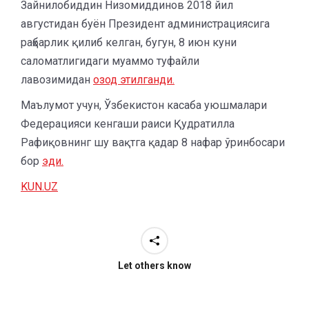
Зайнилобиддин Низомиддинов 2018 йил
августидан буён Президент администрациясига
раҳбарлик қилиб келган, бугун, 8 июн куни
саломатлигидаги муаммо туфайли
лавозимидан
озод этилганди.
Маълумот учун, Ўзбекистон касаба уюшмалари
Федерацияси кенгаши раиси Қудратилла
Рафиқовнинг шу вақтга қадар 8 нафар ўринбосари
бор
эди.
KUN.UZ
Let others know