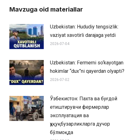
Mavzuga oid materiallar
Uzbekistan: Hududiy tengsizlik:
vaziyat xavotirli darajaga yetdi
2026-07-04
Uzbekistan: Fermerni so‘kayotgan
hokimlar “dux”ni qayerdan olyapti?
2026-07-02
Ўзбекистон: Пахта ва буғдой
етиштирувчи фермерлар
эксплуатация ва
ҳуқуқбузарликларга дучор
бўлмоқда