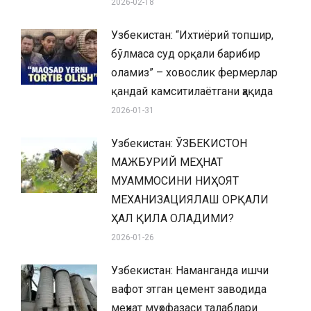
2026-02-18
Узбекистан: “Ихтиёрий топшир,
бўлмаса суд орқали барибир
оламиз” – ховослик фермерлар
қандай камситилаётгани ҳақида
2026-01-31
Узбекистан: ЎЗБЕКИСТОН
МАЖБУРИЙ МЕҲНАТ
МУАММОСИНИ НИҲОЯТ
МЕХАНИЗАЦИЯЛАШ ОРҚАЛИ
ҲАЛ ҚИЛА ОЛАДИМИ?
2026-01-26
Узбекистан: Наманганда ишчи
вафот этган цемент заводида
меҳнат муҳофазаси талаблари