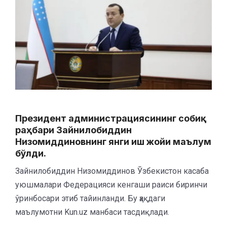
Президент администрациясининг собиқ
раҳбари Зайнилобиддин
Низомиддиновнинг янги иш жойи маълум
бўлди.
Зайнилобиддин Низомиддинов Ўзбекистон касаба
уюшмалари Федерацияси кенгаши раиси биринчи
ўринбосари этиб тайинланди. Бу ҳақдаги
маълумотни Kun.uz манбаси тасдиқлади.